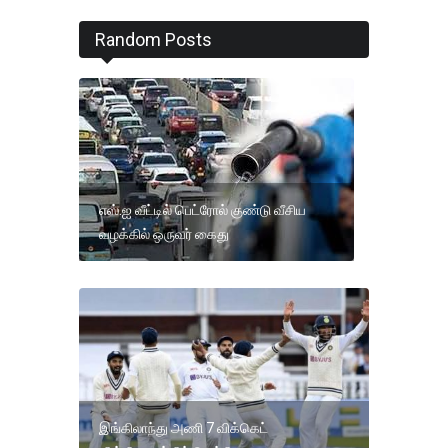
Random Posts
எஸ்.ஐ வீட்டில் பெட்ரோல் குண்டு வீசிய
வழக்கில் ஒருவர் கைது
இங்கிலாந்து அணி 7 விக்கெட்