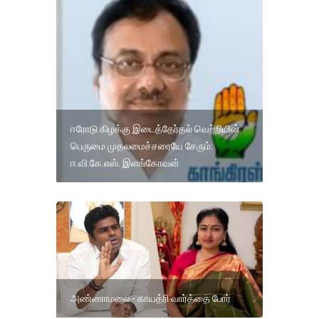
ஈரோடு கிழக்கு இடைத்தேர்தல் வெற்றியின்
பெருமை முதலமைச்சரையே சேரும்:
ஈ.வி.கே.எஸ். இளங்கோவன்
அண்ணாமலை - காயத்ரி வார்த்தை போர்