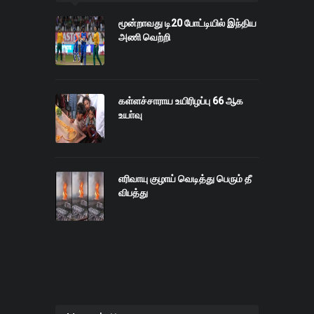
மூன்றாவது டி20 போட்டியில் இந்திய
அணி வெற்றி
கள்ளச்சாராய உயிரிழப்பு 66 ஆக
உயா்வு
எரிவாயு குழாய் வெடித்து பெரும் தீ
விபத்து