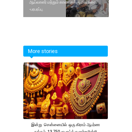
ஆய்வாளர் மற்றும் காவலருக்கு அடி உதை
-பரபரப்பு.
More stories
இன்று சென்னையில் ஒரு கிராம் ஆபர்ண
தங்கம் 13,750 ரூபாய்க்குமாற்றமின்றி