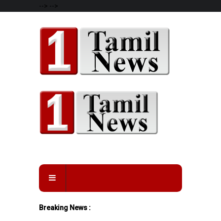
-->
-->
Breaking News :