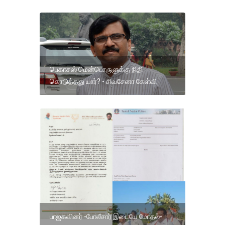
பெகாசஸ் மென்பொருளுக்கு நிதி
கொடுத்தது யார்? - சிவசேனா கேள்வி
பாஜகவினர் -போலீசார் இடையே மோதல்-