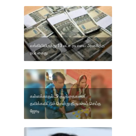
வங்கியிலிருந்து 13 லட்ச ரூபாயை அபகரித்த
நபர் கைது
கள்ளக்காதல்.. 9 குழந்தைகளை
தவிக்கவிட்டுச் சென்று திருமணம் செய்த
ஜோடி