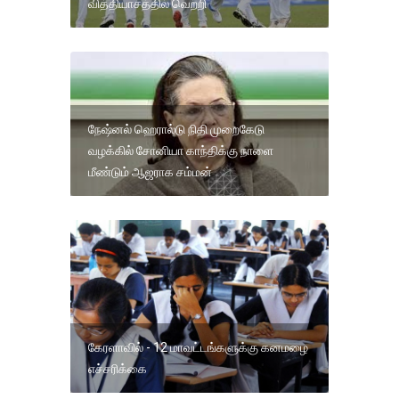
வித்தியாசத்தில் வெற்றி
நேஷ்னல் ஹெரால்டு நிதி முறைகேடு
வழக்கில் சோனியா காந்திக்கு நாளை
மீண்டும் ஆஜராக சம்மன்
கேரளாவில் - 12 மாவட்டங்களுக்கு கனமழை
எச்சரிக்கை