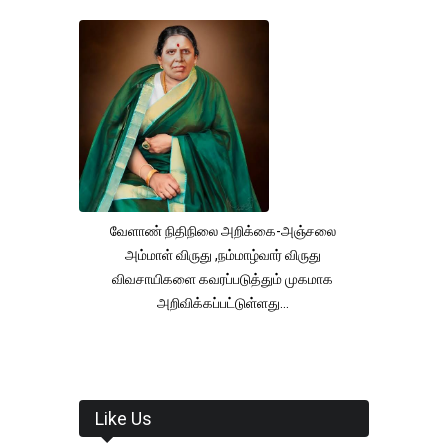
வேளாண் நிதிநிலை அறிக்கை-அஞ்சலை
அம்மாள் விருது ,நம்மாழ்வார் விருது
விவசாயிகளை கவரப்படுத்தும் முகமாக
அறிவிக்கப்பட்டுள்ளது...
Like Us