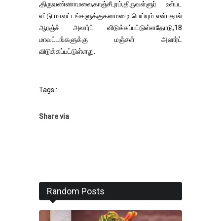
,திருவண்ணாமலை,காஞ்சீபுரம்,திருவள்ளுர் உள்பட
எட்டு மாவட்டங்களுக்குகனமழை பெய்யும் என்பதால்
ஆரஞ்ச் அலார்ட் விடுக்கப்பட்டுள்ளதோடு,18
மாவட்டங்களுக்கு மஞ்சள் அலார்ட்
விடுக்கப்பட்டுள்ளது.
Tags :
Share via
Random Posts