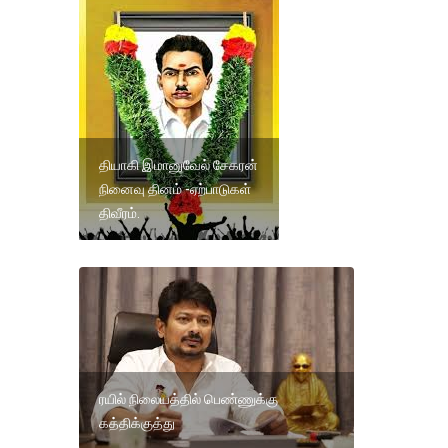
தியாகி இமானுவேல் சேகரன்
நினைவு தினம் -ஏற்பாடுகள்
திவீரம்.
ரயில் நிலையத்தில் பெண்ணுக்கு
கத்திக்குத்து