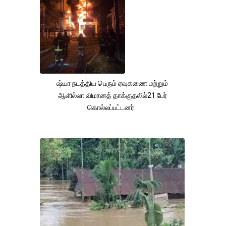
ஷ்யா நடத்திய பெரும் ஏவுகணை மற்றும்
ஆளில்லா விமானத் தாக்குதலில்21 பேர்
கொல்லப்பட்டனர்.