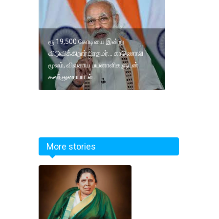
ரூ.19,500 கோடியை இன்று
விடுவிக்கிறார் பிரதமர்... காணொலி
மூலம், விவசாய பயனாளிகளுடன்
கலந்துரையாடல்..
More stories