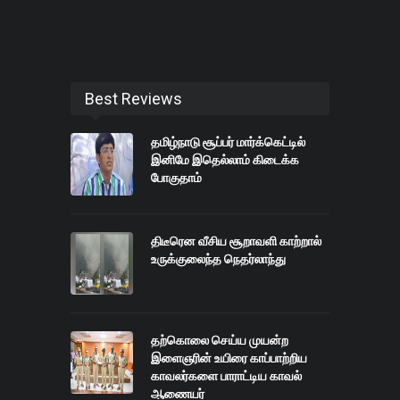
Best Reviews
தமிழ்நாடு சூப்பர் மார்க்கெட்டில்
இனிமே இதெல்லாம் கிடைக்க
போகுதாம்
திடீரென வீசிய சூறாவளி காற்றால்
உருக்குலைந்த நெதர்லாந்து
தற்கொலை செய்ய முயன்ற
இளைஞரின் உயிரை காப்பாற்றிய
காவலர்களை பாராட்டிய காவல்
ஆணையர்