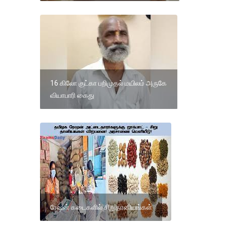
16 கிலோ குட்கா பறிமுதல் மயிலம் அருகே
வியாபாரி கைது
ரேஷன் கடைகளில் சிறுதானியங்கள்