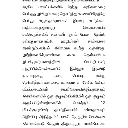
சென்னை,காஞ்சிபுரம்,திருவள்ளுர்,செங்கல்பட்டு
ஆகிய மாவட்டங்களில் நேற்று அதிகனமழை
பெய்தது.இன்றும்மழை தொடர்ந்து காலையிலிருந்தே
பெய்து வருவதால்,மக்கள் இயல்பு வாழ்க்கை
பாதிப்படைந்துள்ளது ..சென்னையில்
பலதெருக்களில் தண்ணீர் குளம் போல தேங்கி
உள்ளதுமாநகராட்சி ஊழியர்கள் தண்ணீரை
அகற்றும்பணியும் தீவிரமாக நடந்து வருகிறது.
.இந்நிலையில்,வானிலை மைய தென்மண்டல
இயக்குனர்பாலசந்திரன் செய்தியாளர்
சந்திப்பில்,சென்னையில் இன்னும் இரண்டு
நாள்களுக்கு மழை பெய்யும் என்று
தெரிவித்தார்.கனமழை காரணமாக தேசிய பேரிடர்
மீட்புப்படையினர் தயார்நிலையிலிருப்பதாகவும்
.சென்னையில் ஒரு குழுவும்நீலகிரியில் ஒரு குழுவும்
அனுப்பட்டுள்ளநிலையில் மொத்தம் 13
மீட்புக்குழுவினர் தயார்நிலையில் உள்ளதாகவும்
அறிவிப்பு அடுத்த 24 மணி நேரத்தில் சென்னை
,செங்கல்பட்டு ,வேலூர் ,திருப்பத்தூர் ,ராணிபேட்டை