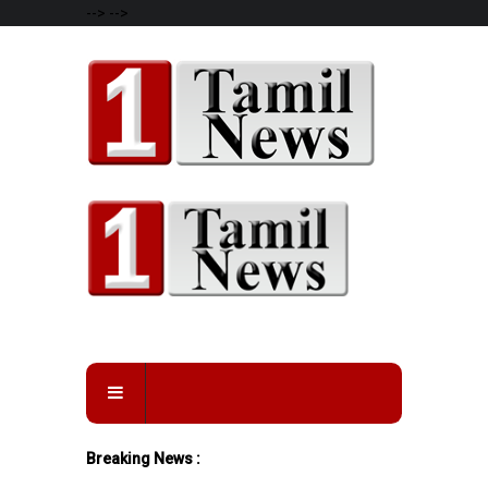
-->
-->
Breaking News :