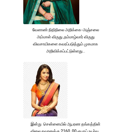
வேளாண் நிதிநிலை அறிக்கை-அஞ்சலை
அம்மாள் விருது ,நம்மாழ்வார் விருது
விவசாயிகளை கவரப்படுத்தும் முகமாக
அறிவிக்கப்பட்டுள்ளது...
இன்று சென்னையில் ஆபரண தங்கத்தின்
விலை சவரனுக்கு 2160 .00 ரூபாய் உயர்வு .