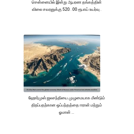
சென்னையில் இன்று ஆபரண தங்கத்தின்
விலை சவரனுக்கு 520. .00 ரூபாய் உயர்வு .
ஹோர்முஸ் ஜலசந்தியை முழுமையாக மீண்டும்
திறப்பதற்கான ஒப்பந்தத்தை ஈரான் மற்றும்
ஓமான் ...