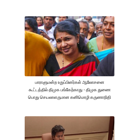
பாராளுமன்ற உறுப்பினர்கள் ஆலோசனை
கூட்டத்தில் திமுக பங்கேற்காது - திமுக துணை
பொது செயலாளருமான கனிமொழி கருணாநிதி