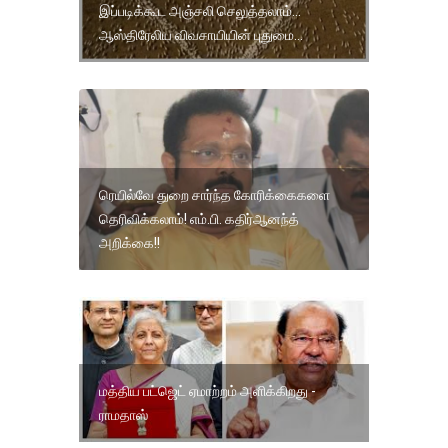
இப்படிக்கூட அஞ்சலி செலுத்தலாம்...
ஆஸ்திரேலிய விவசாயியின் புதுமை...
ரெயில்வே துறை சார்ந்த கோரிக்­கை­களை
தெரி­விக்­க­லாம்! எம்.பி. கதிர்­ஆ­னந்த்
அறிக்கை!!
மத்திய பட்ஜெட் ஏமாற்றம் அளிக்கிறது -
ராமதாஸ்