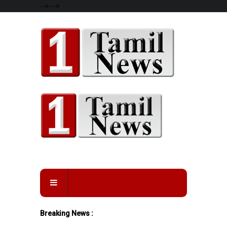
-->
-->
Breaking News :