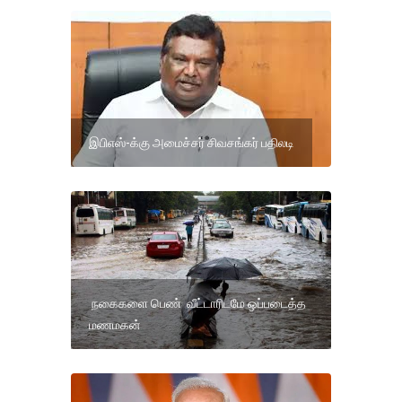
இபிஎஸ்-க்கு அமைச்சர் சிவசங்கர் பதிலடி
நகைகளை பெண் வீட்டாரிடமே ஒப்படைத்த
மணமகன்