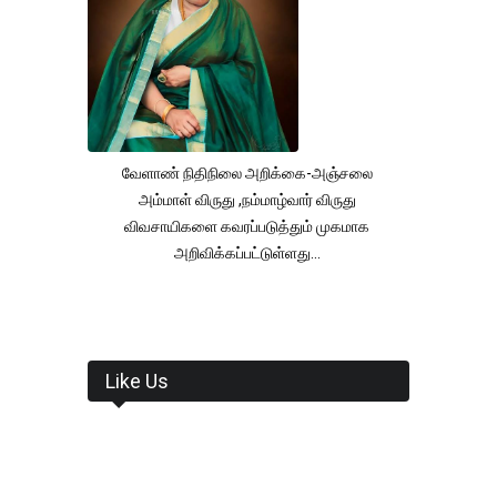
வேளாண் நிதிநிலை அறிக்கை-அஞ்சலை
அம்மாள் விருது ,நம்மாழ்வார் விருது
விவசாயிகளை கவரப்படுத்தும் முகமாக
அறிவிக்கப்பட்டுள்ளது...
Like Us