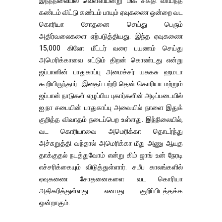
இந்நநிலையில் வெள்ளியன்று மிக சக்தி வாய்ந்த
கண்டம் விட்டு கண்டம் பாயும் ஏவுகணை ஒன்றை வட
கொரியா சோதனை செய்து பெரும்
அதிர்வலைகளை ஏற்படுத்தியது. இந்த ஏவுகணை
15,000 கிலோ மீட்டர் வரை பயணம் செய்து
அமெரிக்காவை எட்டும் திறன் கொண்டது என்று
ஜப்பானின் பாதுகாப்பு அமைச்சர் யசுகசு ஹமடா
கூறியிருந்தார் ..இதைப் பற்றி தென் கொரியா மற்றும்
ஜப்பான் நாடுகள் எழுப்பிய புகார்களின் அடிப்படையில்
ஐ.நா சபையின் பாதுகாப்பு அவையில் நாளை இதுக்
குறித்த விவாதம் நடைப்பெற உள்ளது. இந்நிலையில்,
வட கொரியாவை அமெரிக்கா தொடர்ந்து
அச்சுறுத்தி வந்தால் அமெரிக்கா மீது அணு ஆயுத
தாக்குதல் நடத்துவோம் என்று கிம் ஜாங் உன் நேரடி
எச்சரிக்கையும் விடுத்துள்ளார். சமீப காலங்களில்
ஏவுகணை சோதனைகளை வட கொரியா
அதிகரித்துள்ளது எனபது குறிப்பிடத்தக்க
ஒன்றாகும்.