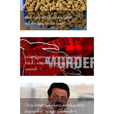
கோட்டாரில் வீட்டில் கஞ்சா பதுக்கி
வைத்திருந்த வாலிபர் கைது.
மயிலாடுதுறை மது போதையில் தகராறில்
ஈடுபட்ட கணவனை வெட்டிக் கொன்ற
மனைவி
."பா.ஜ.கவின் தூக்கத்தை கலைத்துள்ளார்
ராகுல்காந்தி"- தமிழக முதலமைச்சர்