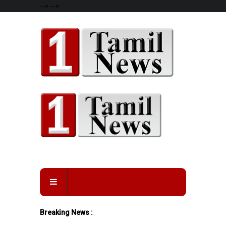
-->
-->
Breaking News :