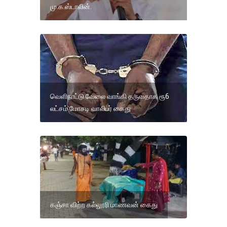
மு.க.ஸ்டாலின்.
வெளிநாட்டு வேலை வாங்கி தருவதாக ரூ6
லட்சம் மோசடி வாலிபர் கைது
கஞ்சா விற்ற கல்லூரி மாணவன் கைது