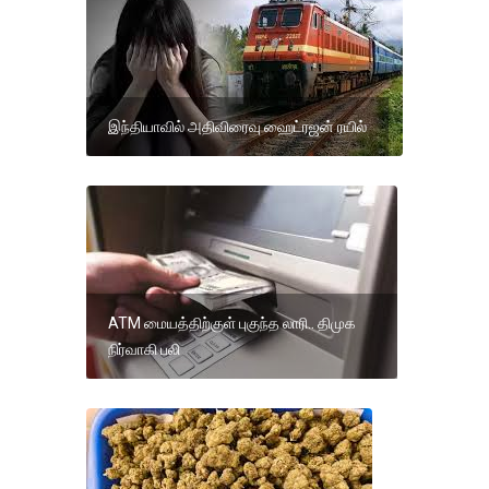
இந்தியாவில் அதிவிரைவு ஹைட்ரஜன் ரயில்
ATM மையத்திற்குள் புகுந்த லாரி.. திமுக
நிர்வாகி பலி