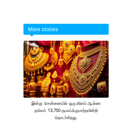
More stories
இன்று சென்னையில் ஒரு கிராம் ஆபர்ண
தங்கம் 13,750 ரூபாய்க்குமாற்றமின்றி
தொடா்கிறது.