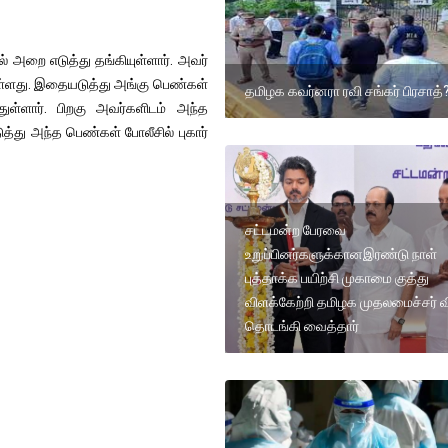
் அறை எடுத்து தங்கியுள்ளார். அவர்
்துள்ளது. இதையடுத்து அங்கு பெண்கள்
தமிழக கவர்னரா ரவி சங்கர் பிரசாத்
ுள்ளார். பிறகு அவர்களிடம் அந்த
த்து அந்த பெண்கள் போலீசில் புகார்
சட்டமன்ற பேரவை
உறுப்பினர்களுக்கானஇரண்டு நாள்
புத்தாக்க பயிற்சி முகாமை குத்து
விளக்கேற்றி தமிழக முதலமைச்சர் வ
தொடங்கி வைத்தார்