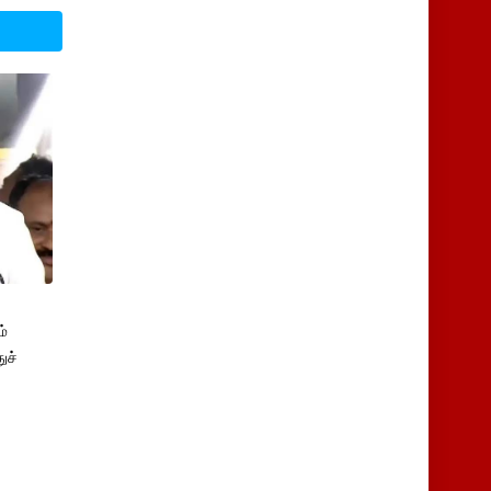
்
ுச்