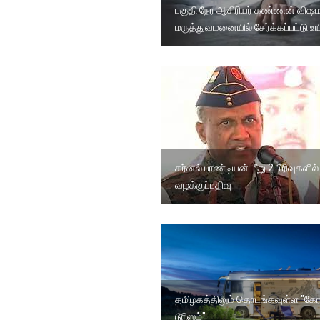
பகுதி நேர ஆசிரியர் கண்ணன் விஷம
மருத்துவமனையில் சேர்க்கப்பட்டு உயி
கர்னல் பாண்டியன் மீது 2 பிரிவுகளில்
வழக்குப்பதிவு
தமிழகத்திலும் தொடங்கவுள்ள "கே
டூரிஸம்"