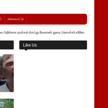
்
விளையாட்டு
்கல் செய்து வேளாண் துறை அமைச்சர் வினோத் வாசித்து வருகிறார். �.
Like Us
ி கடை