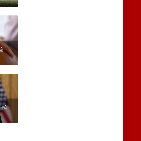
ஜ்
ும் -