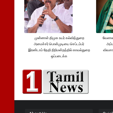
முன்னாள் திமுக உயர் கல்வித்துறை
வேளாண
அமைச்சர் பொன்முடியை செப்டம்பர்
அம்ம
இரண்டாம் தேதி நீதிமன்றத்தில் காவல்துறை
விவசா
ஒப்படைக்க