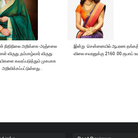
் நிதிநிலை அறிக்கை-அஞ்சலை
இன்று சென்னையில் ஆபரண தங்கத்
ாள் விருது ,நம்மாழ்வார் விருது
விலை சவரனுக்கு 2160 .00 ரூபாய் உயர
யிகளை கவரப்படுத்தும் முகமாக
அறிவிக்கப்பட்டுள்ளது...