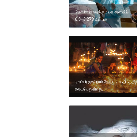
கொரோனாவுக்கு உலக அளவில்
6,313,278 பேர் பலி
டிசம்பர் மூன்றாம் தேதி மகா தீப த்தி
நடைபெறுகிறது.