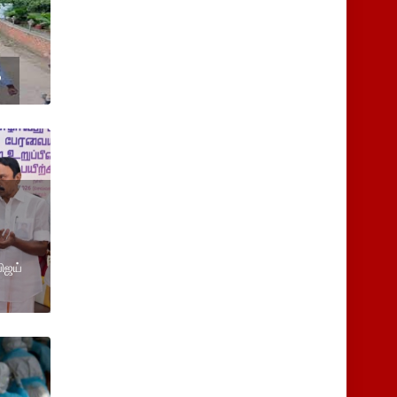
?
ிஜய்