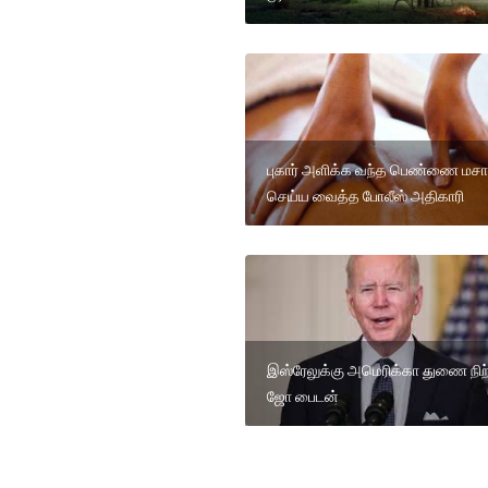
புகார் அளிக்க வந்த பெண்ணை மசா
செய்ய வைத்த போலீஸ் அதிகாரி
இஸ்ரேலுக்கு அமெரிக்கா துணை நிற்க
ஜோ பைடன்