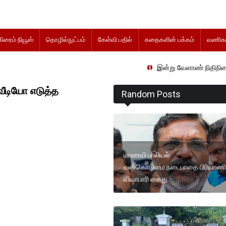
கிரைம் நியூஸ்
தொழில்நுட்பம்
கேள்வி பதில்
கதைகளின் பக்கம்
வணிகம
இன்று வேளாண் நிதிநிலை அறிக்கை தாக
வீடியோ எடுத்த
Random Posts
மாணவி பாலியல்
வன்கொடுமை:நடைபாதை பிரியாண
வியாபாரி கைது.