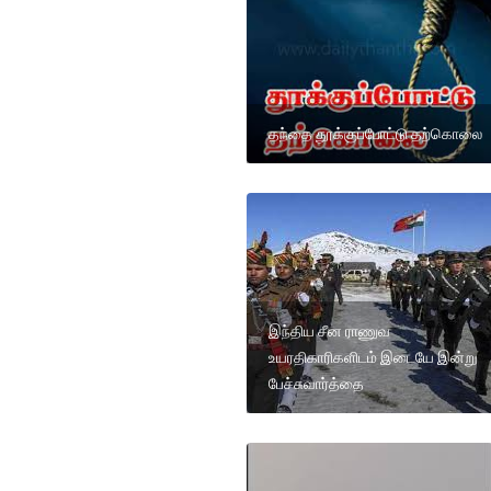
தந்தை தூக்குப்போட்டு தற்கொலை
இந்திய சீன ராணுவ
உயரதிகாரிகளிடம் இடையே இன்று
பேச்சுவார்த்தை