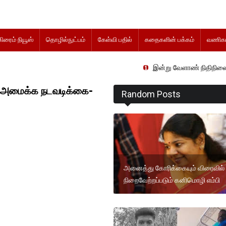
கிரைம் நியூஸ்
தொழில்நுட்பம்
கேள்வி பதில்
கதைகளின் பக்கம்
வணிகம
இன்று வேளாண் நிதிநிலை அறிக்கை த
க அமைக்க நடவடிக்கை-
Random Posts
அனைத்து கோரிக்கையும் விரைவில்
நிறைவேற்றப்படும் கனிமொழி எம்பி