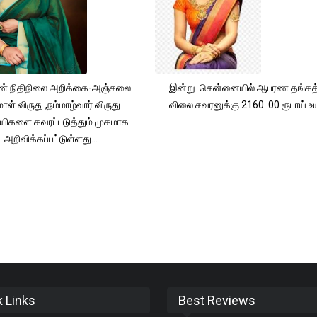
் நிதிநிலை அறிக்கை-அஞ்சலை
இன்று சென்னையில் ஆபரண தங்கத்
ாள் விருது ,நம்மாழ்வார் விருது
விலை சவரனுக்கு 2160 .00 ரூபாய் உயர
யிகளை கவரப்படுத்தும் முகமாக
அறிவிக்கப்பட்டுள்ளது...
k Links
Best Reviews