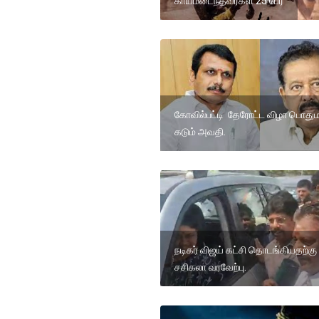
காயமடைந்தவர்கள் 25 பேர்
கோவில்பட்டி தேரோட்ட விழா பொதும
கடும் அவதி.
நடிகர் விஜய் கட்சி தொடங்கியதற்கு
சசிகலா வரவேற்பு.