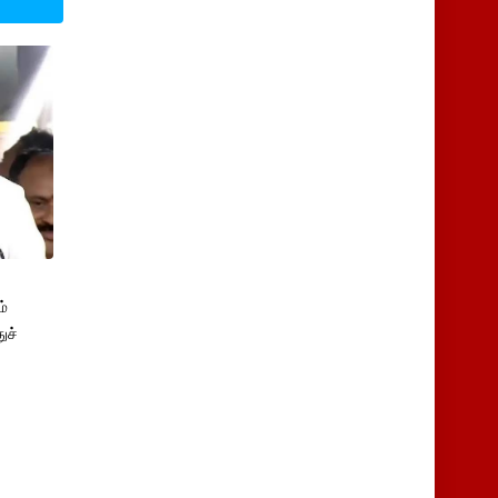
்
ுச்