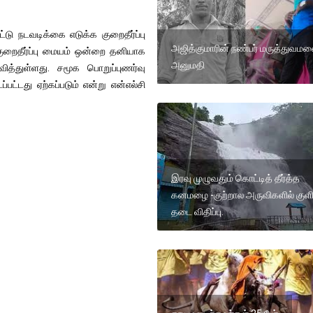
டு நடவடிக்கை எடுக்க குறைதீர்ப்பு
அஜித்குமாரின் நண்பர் மருத்துவமன
 குறைதீர்ப்பு மையம் ஒன்றை தனியாக
அனுமதி
ித்துள்ளது. சமூக பொறுப்புணர்வு
பட்டது ஏற்கப்படும் என்று என்எல்சி
இரவு முழுவதும் கொட்டித் தீர்த்த
கனமழை -குற்றால அருவிகளில் குள
தடை விதிப்பு.