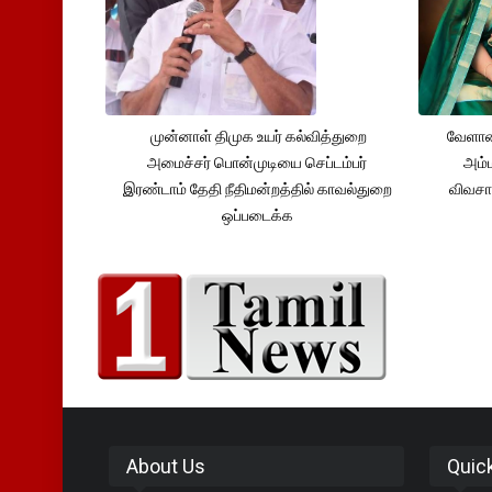
முன்னாள் திமுக உயர் கல்வித்துறை
வேளாண
அமைச்சர் பொன்முடியை செப்டம்பர்
அம்ம
இரண்டாம் தேதி நீதிமன்றத்தில் காவல்துறை
விவசா
ஒப்படைக்க
About Us
Quic