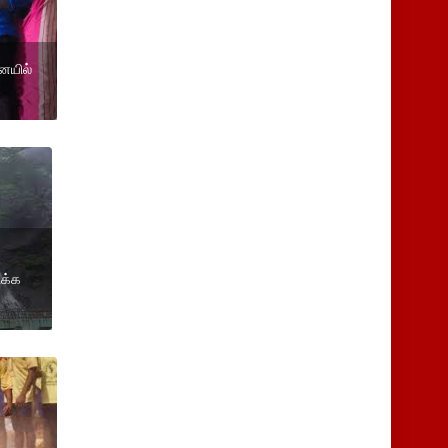
ையில்
ிக்க