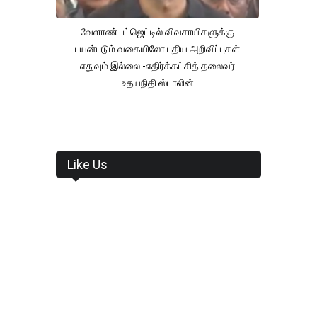
வேளாண் பட்ஜெட்டில் விவசாயிகளுக்கு
பயன்படும் வகையிலோ புதிய அறிவிப்புகள்
எதுவும் இல்லை -எதிர்க்கட்சித் தலைவர்
உதயநிதி ஸ்டாலின்
Like Us