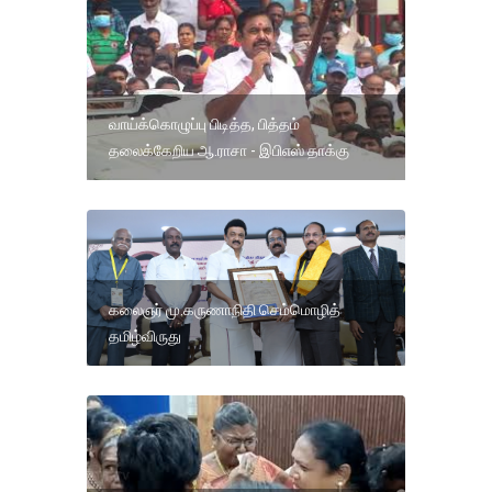
வாய்க்கொழுப்பு பிடித்த, பித்தம்
தலைக்கேறிய ஆ.ராசா - இபிஎஸ் தாக்கு
கலைஞர் மு.கருணாநிதி செம்மொழித்
தமிழ்விருது