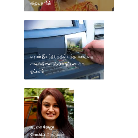
விஜயகாந்த்
ஏடிஎம் இயந்திரத்தில் வந்த பணத்தை
காவல்நிலையத்தில் ஒப்படைத்த
ஓட்டுநர்
நடிகை ரோஜா
சோனியாஅகர்வால்