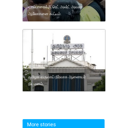
வால்பாறைக்கு ரெட் அலர்ட் அவசர
ஆலோசனை கூட்டம்.
தமிழக வருவாய் நிர்வாக ஆணையர்
நியமனம்
More stories