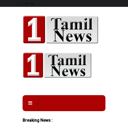
-->
-->
Breaking News :