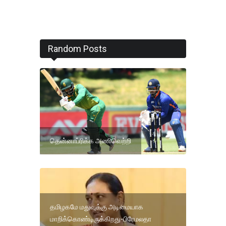
Random Posts
தென்னாப்ரிக்க அணிவெற்றி
தமிழகமே மதுவுக்கு அடிமையாக
மாறிக்கொண்டிருக்கிறது-பிரேமலதா