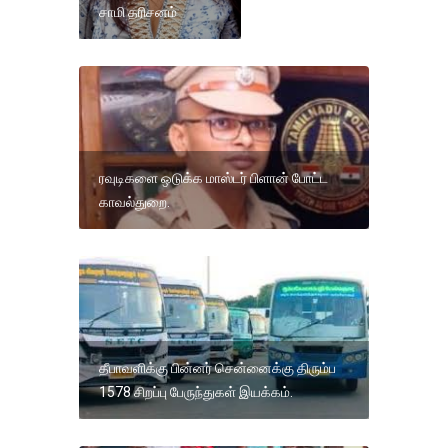
சாமி தரிசனம்
ரவுடிகளை ஒடுக்க மாஸ்டர் பிளான் போட்ட
காவல்துறை.
தீபாவளிக்கு பின்னர் சென்னைக்கு திரும்ப
1578 சிறப்பு பேருந்துகள் இயக்கம்.