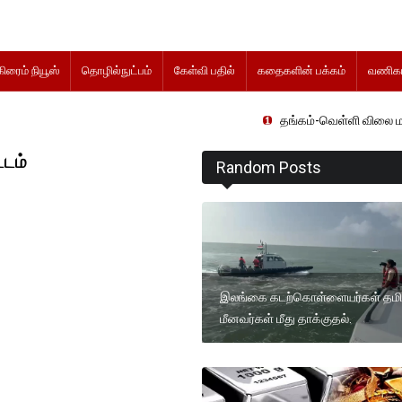
கிரைம் நியூஸ்
தொழில்நுட்பம்
கேள்வி பதில்
கதைகளின் பக்கம்
வணிகம
தங்கம்-வெள்ளி விலை மாற்றமின்றிதொட
்டம்
Random Posts
இலங்கை கடற்கொள்ளையர்கள் தம
மீனவர்கள் மீது தாக்குதல்.