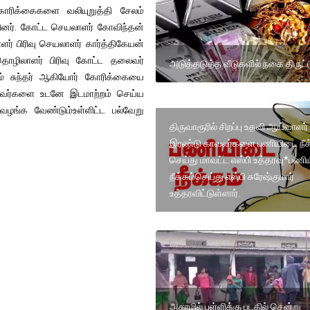
ோரிக்கைகளை வலியுறுத்தி சேலம்
்தினர். கோட்ட செயலாளர் கோவிந்தன்
ர் பிரிவு செயலாளர் கார்த்திகேயன்
 தொழிலாளர் பிரிவு கோட்ட தலைவர்
அடுத்தடுத்த வீடுகளில் நகை திருட்
் சுந்தர் ஆகியோர் கோரிக்கையை
்பட்டவர்களை உடனே இடமாற்றம் செய்ய
வழங்க வேண்டும்உள்ளிட்ட பல்வேறு
திருவாரூரில் சிறப்பு உதவி ஆய்வாளர் 
இரண்டு காவலர்களை பணியிடை நீக
செய்து மாவட்ட எஸ்பி உத்தரவு*பண
நீக்கம்செய்து எஸ்பி சுரேஷ்குமார்
உத்தரவிட்டுள்ளார்.
அசாமில் பள்ளிக்கு படகில் சென்று