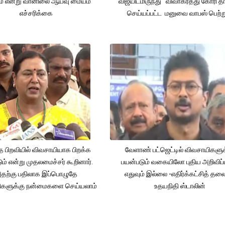
ும் என்று வானிலை ஆய்வு மையம்
விஜயிடமிருந்து விவாகரத்து கோரி தா
எச்சரிக்கை
செய்யப்பட்ட மனுவை வாபஸ் பெற்ற
த பிறவியில் விவசாயியாக பிறக்க
வேளாண் பட்ஜெட்டில் விவசாயிகளுக
ம் என்று முதலமைச்சர் கூறினார்.
பயன்படும் வகையிலோ புதிய அறிவிப்
தற்கு பதிலாக இப்பொழுதே
எதுவும் இல்லை -எதிர்க்கட்சித் தல
ிகளுக்கு நன்மைகளை செய்யலாம்
உதயநிதி ஸ்டாலின்