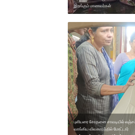
இறங்கும் மாணவர்கள்
புளியரை சோதனை சாவடியில் லஞ்சம
வாங்கிய விவகாரத்தில் மோட்டார்