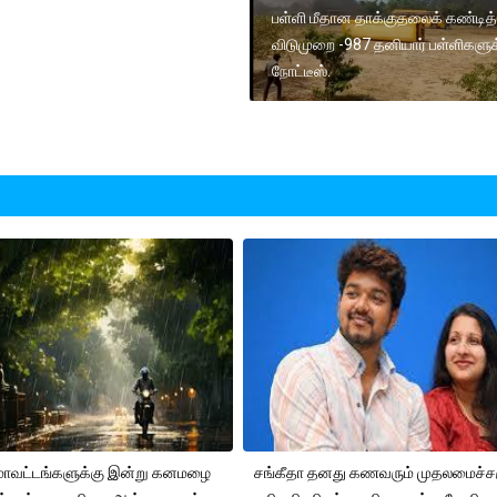
பள்ளி மீதான தாக்குதலைக் கண்டித்
விடுமுறை -987 தனியார் பள்ளிகளுக
நோட்டீஸ்.
 மாவட்டங்களுக்கு இன்று கனமழை
சங்கீதா தனது கணவரும் முதலமைச்