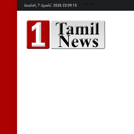
-->
-->
வெள்ளி,
7 ஆகஸ்ட் 2026 23:09:16