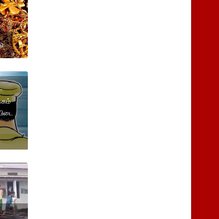
டு
-
்கம்
ியிடை