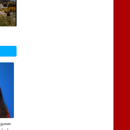
து
்கு
சருமான