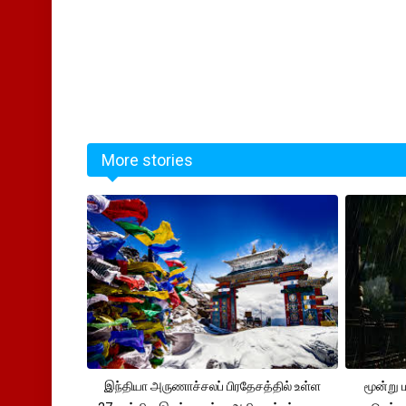
More stories
இந்தியா அருணாச்சலப் பிரதேசத்தில் உள்ள
மூன்று