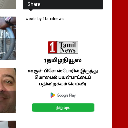
Share
Tweets by 1tamilnews
்
்டனை