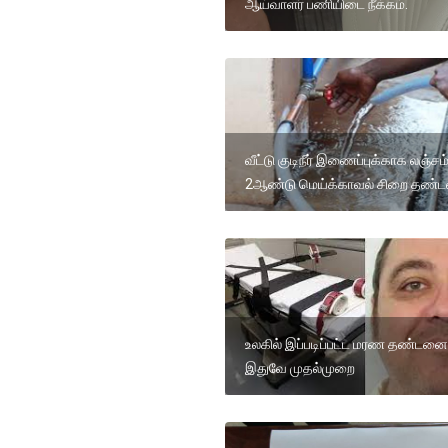
ஆய்வாளர் பணியிடை நீக்கம்.
வீட்டு குடிநீர் இணைப்புக்காக லஞ்சம
2ஆண்டு மெய்க்காவல் சிறை தண
உலகில் இப்படிப்பட்ட மரண தண்டனை
இதுவே முதல்முறை