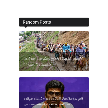
Random Posts
அமர்நாத் யாத்திரை ஜூன் 30 முதல் ஆகஸ்ட்
11 வரை செல்லலாம்
தமிழக நிதி அமைச்சர் பேசி வெளிவந்த ஒலி
நாடாவை சுதந்திரமான தடயவியல்