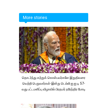
More stories
தொடர்ந்து கற்றுக் கொள்பவர்களே இறுதிவரை
வெற்றி பெறுவார்கள்-இன்று டெல்லி ஐ.ஐ.டி 57-
வது பட்டமளிப்பு விழாவில் பிரதமர் நரேந்திர மோடி