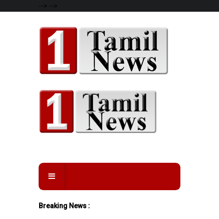
-->
-->
Breaking News :