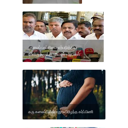
பசுமைப் புரட்சியை ஏற்படுத்திய
போற்றுதலுக்கு உரியவர் - இபிஎஸ்
கரு கலைப்பின்போது உயிரிழந்த கர்ப்பிணி