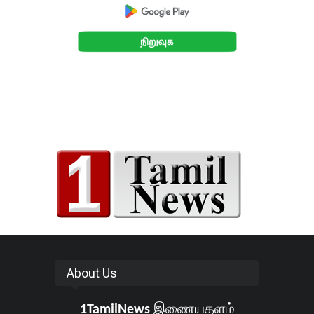
About Us
1TamilNews
இணையதளம்