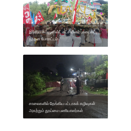
இந்திய கம்யூனிஸ்ட் கட்சியினர் பாடைகட்டி
நூதன போராட்டம்
சாலைகளில் தேங்கிய பட்டாசுக் கழிவுகள்
அகற்றும் தூய்மை பணியாளர்கள்