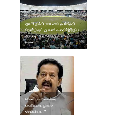
ஞாயிற்றுக்கிழமை ஒன்பதாம் தேதி
ரெண்டு முப்பது மணி அளவில்இந்திய
அணியும் நியூசிலாந்து அணியும்
மோதும்
பொன்முடி அமைச்சர்
பதவியை ராஜினாமா
செய்கிறாரா..?