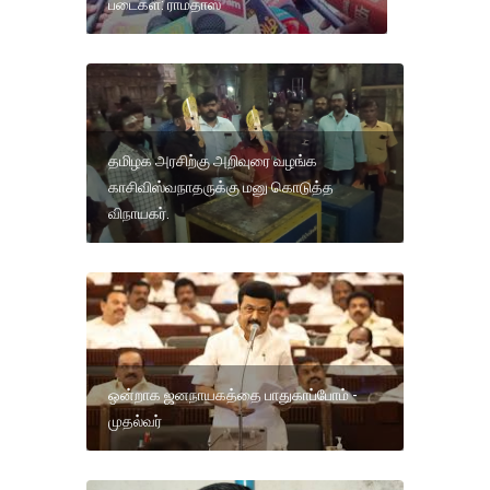
படைகள்: ராமதாஸ்
தமிழக அரசிற்கு அறிவுரை வழங்க
காசிவிஸ்வநாதருக்கு மனு கொடுத்த
விநாயகர்.
ஒன்றாக ஜனநாயகத்தை பாதுகாப்போம் -
முதல்வர்