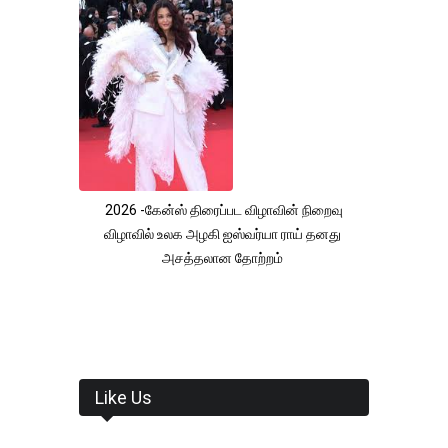
2026 -கேன்ஸ் திரைப்பட விழாவின் நிறைவு
விழாவில் உலக அழகி ஐஸ்வர்யா ராய் தனது
அசத்தலான தோற்றம்
Like Us