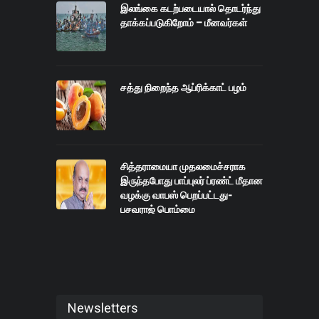
இலங்கை கடற்படையால் தொடர்ந்து
தாக்கப்படுகிறோம் – மீனவர்கள்
சத்து நிறைந்த ஆப்ரிக்காட் பழம்
சித்தராமையா முதலமைச்சராக
இருந்தபோது பாப்புலர் ப்ரண்ட் மீதான
வழக்கு வாபஸ் பெறப்பட்டது-
பசவராஜ் பொம்மை
Newsletters