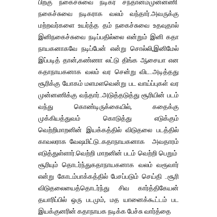
பிறகு நகைச்சுவை நடிகர் சந்தானம்முன்னணி
நகைச்சுவை நடிகராக வலம் வந்தார்.அவருக்கு
மற்றவர்களை உயர்த்த தம் நகைச்சுவை உதவுதால்
இனிநகைச்சுவை நடிப்பதில்லை என்றும் இனி கதா
நாயகனாகவே நடிப்பேன் என்று சொல்லி,இனிமேல்
இப்படித் தான்,கண்ணா லட்டு திங்க ஆசையா என
கதாநாயகனாக வலம் வர சென்று விட..அடித்தது
சூரிக்கு யோகம் மளமளவென்று பட வாய்ப்புகள் வர
முன்னணிக்கு வந்தார்..அடுத்தடுத்து சூரியின் படம்
வந்து கொண்டிருக்கையில், கதைக்கு
முக்கியத்துவம் கொடுத்து எடுக்கும்
வெற்றிமாறனின் இயக்கத்தில் விடுதலை படத்தில்
காவலராக வேஷமிட்டு..கதாநாயகனாக அவதாரம்
எடுத்துள்ளார்.வெற்றி மாறனின் படம் வெற்றி பெறும்
சூரியும் தொடர்ந்துகதாநாயகனாக வலம் வரூவார்
என்று கோடம்பாக்கத்தில் பேசப்படும் செய்தி ..சூரி
விடுதலையைத்தொடர்ந்து சிவ கார்த்திகேயன்
தயாரிப்பில் ஒரு படமும், மத யானைக்கூட்டம் பட
இயக்குனரின் கதாநாயக நடிக்க பேச்சு வார்த்தை