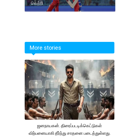
வெற்றி
More stories
ஜனநாயகன். திரைப்படடிக்கெட்டுகள்
விற்பனையாகி தீர்ந்து சாதனை படைத்துள்ளது.