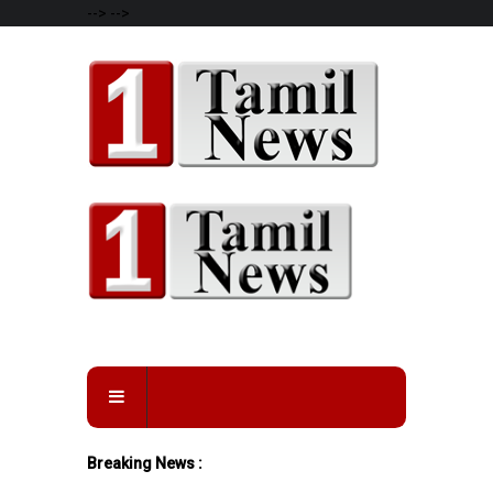
-->
-->
Breaking News :