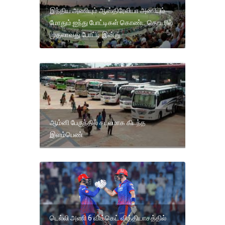
இந்திய அணியும் ஆஸ்திரேலியா அணியும்
மோதும் ஐந்து போட்டிகள் கொண்ட தொடரில்
முதலாவது போட்டி இன்று
ஆம்னி பேருந்தில் சடலமாக கிடந்த
இளம்பெண்
டெல்லி அணி 6 விக்கெட் வித்தியாசத்தில்