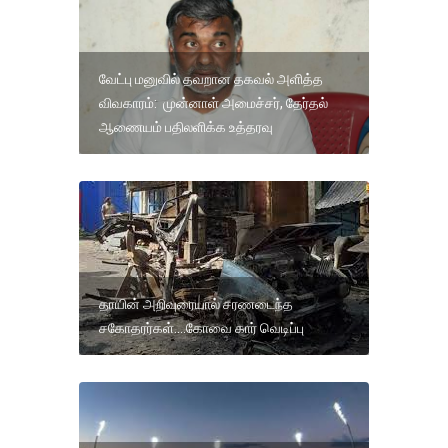
வேட்பு மனுவில் தவறான தகவல் அளித்த
விவகாரம்: முன்னாள் அமைச்சர், தேர்தல்
ஆணையம் பதிலளிக்க உத்தரவு
தாயின் அறிவுரையால் சரணடைந்த
சகோதரர்கள்....கோவை கார் வெடிப்பு