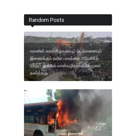
Random Posts
ஈரானின் கராச்சி நகரையும் டெக்ரானையும்
இணைக்கும் நவீன பாலத்தை அமெரிக்க
மற்றும் இஸ்ரேல் வான்வழிதாக்குதல் மூலம்
தகர்த்தது.