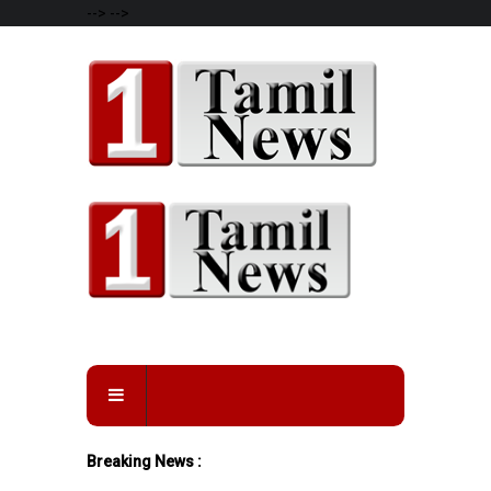
-->
-->
Breaking News :