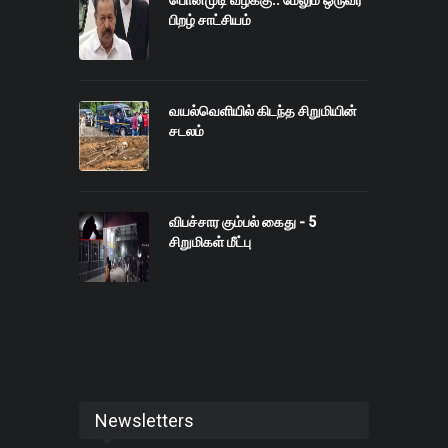
பொன்முடி வழக்கு.. மேலும் ஒருவர்
பிறழ் சாட்சியம்
வயல்வெளியில் கிடந்த சிறுமியின்
சடலம்
விபச்சார கும்பல் கைது - 5
சிறுமிகள் மீட்பு
Newsletters