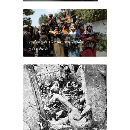
குழந்தையை கொடூரமாக கொன்ற
தலிபான்கள்