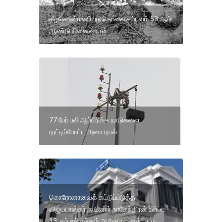
கீழவெண்மணி படுகொலை சம்பவம் 53 ஆம்
ஆண்டு நினைவுநாள்
77 பேர் பலி ஆப்பிரிக்க நாடுகளை
புரட்டிப்போட்ட அனா புயல்
கொரோனாவைக் கட்டுப்படுத்த
விஜயபாஸ்கர் ,நயினார் நாகேந்திரன் உள்பட
13 எம் எல் ஏக்கள் ஆலோசனைக் குழு