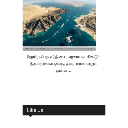
ஹோர்முஸ் ஜலசந்தியை முழுமையாக மீண்டும்
திறப்பதற்கான ஒப்பந்தத்தை ஈரான் மற்றும்
ஓமான் ...
Like Us