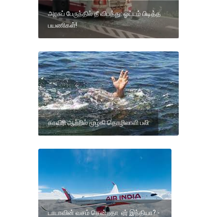
அரசுப் பேருந்தில் தீ விபத்து: ஓட்டம் பிடித்த
பயணிகள்!
காவிரி ஆற்றில் மூழ்கி தொழிலாளி பலி
டாடாவின் வசம் சென்றதா ஏர் இந்தியா? -