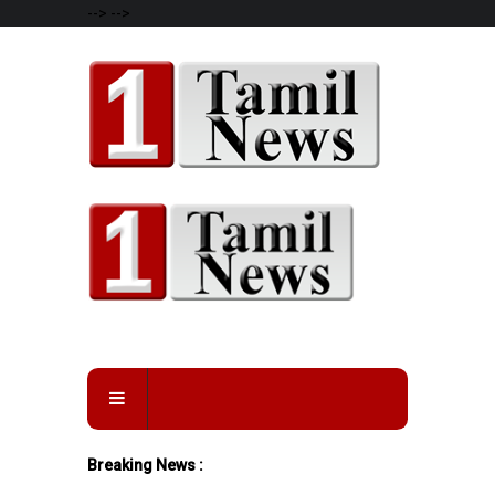
-->
-->
Breaking News :