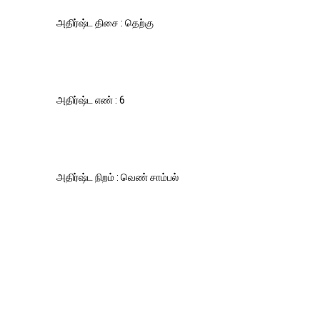
அதிர்ஷ்ட திசை : தெற்கு
அதிர்ஷ்ட எண் : 6
அதிர்ஷ்ட நிறம் : வெண் சாம்பல்