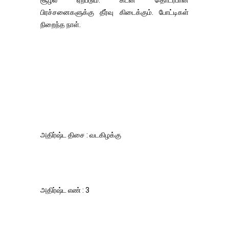
சூழல் ஏற்படும். கடன் தொடர்பான
பிரச்சனைகளுக்கு தீர்வு கிடைக்கும். போட்டிகள்
நிறைந்த நாள்.
அதிர்ஷ்ட திசை : வடகிழக்கு
அதிர்ஷ்ட எண் : 3