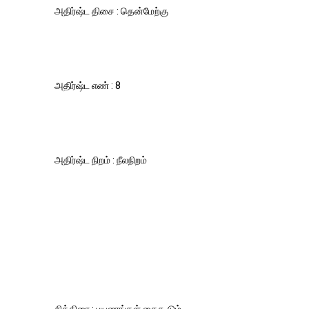
அதிர்ஷ்ட திசை : தென்மேற்கு
அதிர்ஷ்ட எண் : 8
அதிர்ஷ்ட நிறம் : நீலநிறம்