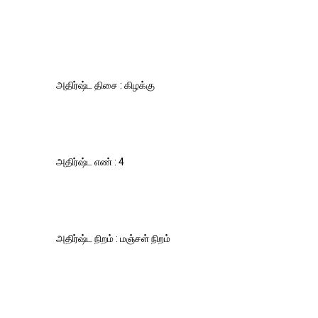
அதிர்ஷ்ட திசை : கிழக்கு
அதிர்ஷ்ட எண் : 4
அதிர்ஷ்ட நிறம் : மஞ்சள் நிறம்