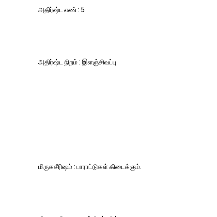
அதிர்ஷ்ட எண் : 5
அதிர்ஷ்ட நிறம் : இளஞ்சிவப்பு
மிருகசீரிஷம் : பாராட்டுகள் கிடைக்கும்.