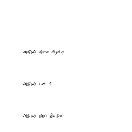
அதிர்ஷ்ட திசை : கிழக்கு
அதிர்ஷ்ட எண் : 4
அதிர்ஷ்ட நிறம் : இளநீலம்