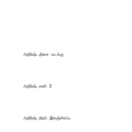
அதிர்ஷ்ட திசை : வடக்கு
அதிர்ஷ்ட எண் : 3
அதிர்ஷ்ட நிறம் : இளஞ்சிகப்பு