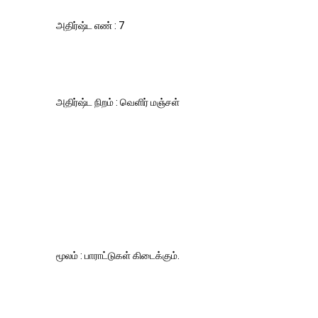
அதிர்ஷ்ட எண் : 7
அதிர்ஷ்ட நிறம் : வெளிர் மஞ்சள்
மூலம் : பாராட்டுகள் கிடைக்கும்.