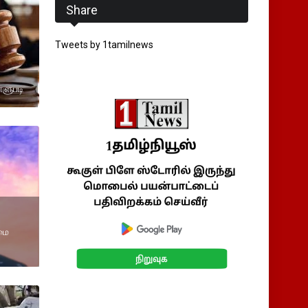
Share
Tweets by 1tamilnews
்ளுபடி
மை