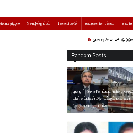
கிரைம் நியூஸ்
தொழில்நுட்பம்
கேள்வி பதில்
கதைகளின் பக்கம்
வணிகம
இன்று வேளாண் நிதிநிலை அறிக்கை தாக்
Random Posts
புனலூர்-செங்கோட்டை ரயில் பாதைய
மின் கம்பிகள் அமைக்கும் பணிகள்
நிறைவடைந்துள்ளன