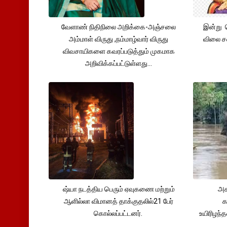
வேளாண் நிதிநிலை அறிக்கை-அஞ்சலை
இன்று 
அம்மாள் விருது ,நம்மாழ்வார் விருது
விலை சவ
விவசாயிகளை கவரப்படுத்தும் முகமாக
அறிவிக்கப்பட்டுள்ளது...
ஷ்யா நடத்திய பெரும் ஏவுகணை மற்றும்
அச
ஆளில்லா விமானத் தாக்குதலில்21 பேர்
க
கொல்லப்பட்டனர்.
உயிரிழந