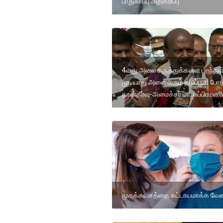
பாதுகாப்பு அதிகரிப்பு
4வது அலை கருத்துக்களை புறந்தள
முடியாது அனைவரும் தடுப்பூசி போ
தான்தீர்வு-அமைச்சர் மா. சுப்பிரமண
முகக்கவசத்தை கட்டாயமாக்க வேண