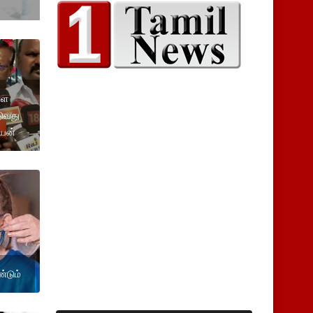
்ள
டுவது
ியன்
்டும்