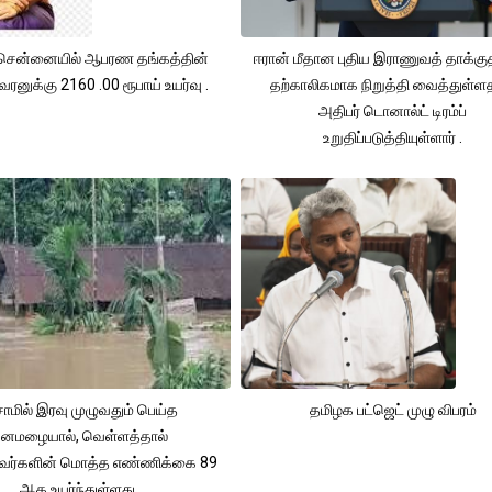
சென்னையில் ஆபரண தங்கத்தின்
ஈரான் மீதான புதிய இராணுவத் தாக்க
ரனுக்கு 2160 .00 ரூபாய் உயர்வு .
தற்காலிகமாக நிறுத்தி வைத்துள்
அதிபர் டொனால்ட் டிரம்ப்
உறுதிப்படுத்தியுள்ளார் .
ாமில் இரவு முழுவதும் பெய்த
தமிழக பட்ஜெட் முழு விபரம்
னமழையால், வெள்ளத்தால்
்தவர்களின் மொத்த எண்ணிக்கை 89
ஆக உயர்ந்துள்ளது.