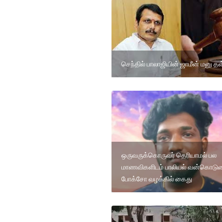
செந்தில் பாலாஜியின் ஜாமீன் மனு தள
ஒருவருக்கொருவர் தெரியாமல் பல
மாணவிகளிடம் பாலியல் வன்கொடு
போக்சோ வழக்கில் கைது