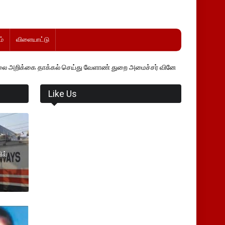
்
விளையாட்டு
கல் செய்து வேளாண் துறை அமைச்சர் வினோத் வாசித்து வருகிறார். �.
Like Us
ில்