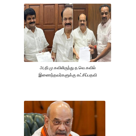
அ.தி.மு.கவிலிருந்து த.வெ.கவில்
இணைந்தவர்களுக்கு கட்சிப்பதவி