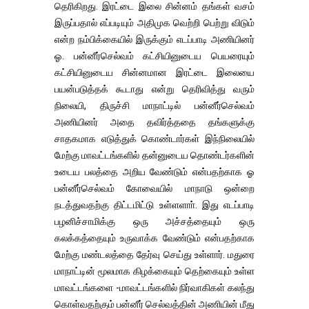
தெரிகிறது. இரட்டை இலை சின்னம் தங்கள் வசம்
இருப்பதால் எப்படியும் அதிமுக வெற்றி பெற்று விடும்
என்ற நம்பிக்கையில் இருக்கும் எடப்பாடி அணியினர்
ஓ. பன்னீர்செல்வம் கட்சியினுடைய பெயரையும்
கட்சியினுடைய சின்னமான இரட்டை இலையை
பயன்படுத்தக் கூடாது என்று தெரிவித்து வரும்
நிலையி, திருச்சி மாநாட்டில் பன்னீர்செல்வம்
அணியினர் அதை தவிர்த்ததை தங்களுக்கு
சாதகமாக எடுத்துக் கொண்டார்கள் இந்நிலையில்
மேற்கு மாவட்டங்களில் தன்னுடைய தொண்டர்களின்
உடைய பலத்தை அறிய வேண்டும் என்பதற்காக ஓ
பன்னீர்செல்வம் கோவையில் மாநாடு ஒன்றை
நடத்துவதற்கு திட்டமிட்டு உள்ளளாா். இது எடப்பாடி
பழனிச்சாமிக்கு ஒரு அச்சத்தையும் ஒரு
கலக்கத்தையும் உருவாக்க வேண்டும் என்பதற்காக
மேற்கு மண்டலத்தை தேர்வு செய்து உள்ளார். மதுரை
மாநாட்டின் மூலமாக கிழக்கையும் தெற்கையும் உள்ள
மாவட்டங்களை -மாவட்டங்களில் நிர்வாகிகள் கலந்து
கொள்வதற்கும் பன்னீர் செல்வத்தின் அணியின் மீது