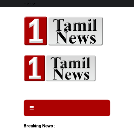
-->
-->
Breaking News :