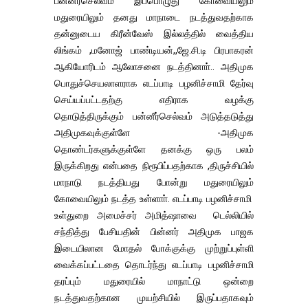
பன்னீர்செல்வம் இப்பொழுது கோவையிலும்
மதுரையிலும் தனது மாநாடை நடத்துவதற்காக
தன்னுடைய கிரீன்வேஸ் இல்லத்தில் வைத்திய
லிங்கம் ,மனோஜ் பாண்டியன்,,ஜே.சி.டி பிரபாகரன்
ஆகியோரிடம் ஆலோசனை நடத்தினாா்.. அதிமுக
பொதுச்செயலாளராக எடப்பாடி பழனிச்சாமி தேர்வு
செய்யப்பட்டதற்கு எதிராக வழக்கு
தொடுத்திருக்கும் பன்னீர்செல்வம் அடுத்தடுத்து
அதிமுகவுக்குள்ளே -அதிமுக
தொண்டர்களுக்குள்ளே தனக்கு ஒரு பலம்
இருக்கிறது என்பதை நிரூபிப்பதற்காக ,திருச்சியில்
மாநாடு நடத்தியது போன்று மதுரையிலும்
கோவையிலும் நடத்த உள்ளாா். எடப்பாடி பழனிச்சாமி
உள்துறை அமைச்சர் அமித்ஷாவை டெல்லியில்
சந்தித்து பேசியதின் பின்னர் அதிமுக பாஜக
இடையிலான மோதல் போக்குக்கு முற்றுப்புள்ளி
வைக்கப்பட்டதை தொடர்ந்து எடப்பாடி பழனிச்சாமி
தரப்பும் மதுரையில் மாநாட்டு ஒன்றை
நடத்துவதற்கான முயற்சியில் இருப்பதாகவும்