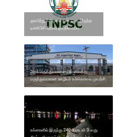
ஞாயிற்றுக்கிழமை நடைபெற இருந்த
டிஎன்பிசி தேர்வு ஒத்திவைப்பு
அரசு மருத்துவமனையில் வைத்து
மருத்துவமனை ஊழியர் தற்கொலை முயற்சி.
உக்ரைனில் இருந்து 240 பேருடன் 3-வது