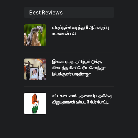
Best Reviews
விஷப்பூச்சி கடித்து 8 ஆம் வகுப்பு
மாணவன் பலி
இளையராஜா தமிழ்நாட்டுக்கு
கிடைத்த மிகப்பெரிய சொத்து-
இயக்குனர் பாரதிராஜா
சட்டசபை காங்., தலைவர் பதவிக்கு
விஜயதாரணி உள்பட 3 பேர் போட்டி