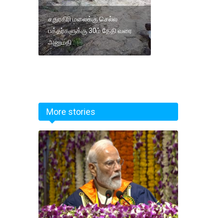
சதுரகிரி மலைக்கு செல்ல
பக்தர்களுக்கு 30ம் தேதி வரை
அனுமதி
More stories