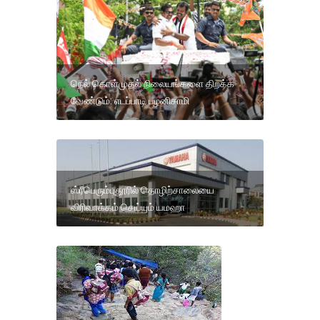
நெல் கொள்முதல் நிலையங்களை திறக்க
வேண்டும்: எடப்பாடி பழனிசாமி
ஸ்ரீபெரும்புதூரில் தொழிற்சாலையை
விரிவாக்கம் செய்யும் யமஹா