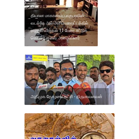
தியாலா மாகாணம், பாகுபாவின்
வடக்கே அல்-அசிம் மாவட்டத்தில்
ராணுவ வீரர்கள் 11 பேரை சுட்டுக்
கொன்ற ஐ.எஸ். அமைப்பினர்
அதிமுக தோழமை கட்சி - திருமாவளவன்