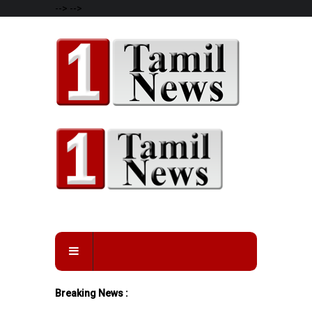
-->
-->
Breaking News :