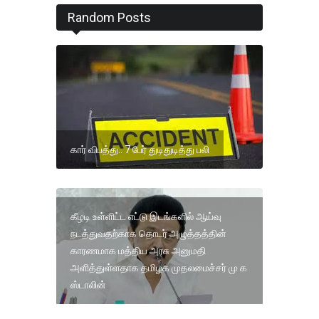
Random Posts
கார் விபத்து.. 7 பேர் துடிதுடித்து பலி
கீழடி உள்ளிட்ட எட்டு இடங்களில் ஆய்வு
நடத்துவதற்காக தொடர் அழுத்தத்தின்
காரணமாக மத்திய அரசு அனுமதி
அளித்துள்ளதாக தமிழக முதலமைச்சர் மு க
ஸ்டாலின்