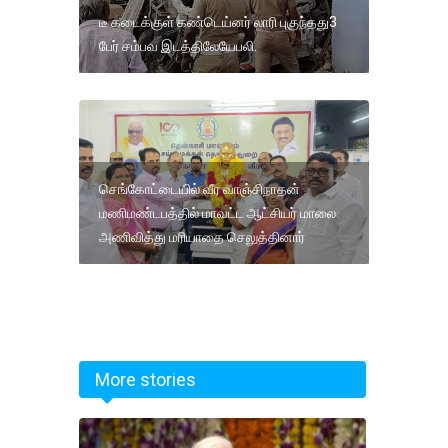
டீ கடைக்குள் கண்டெய்னர் லாரி புகுந்தது3
பேர் சம்பவ இடத்திலேயேபலி.
செங்கோட்டையில் வீர வாஞ்சிநாதன்
மணிமண்டபத்தில் மாவட்ட ஆட்சியர் மாலை
அணிவித்து மரியாதை செலுத்தினார்
More stories