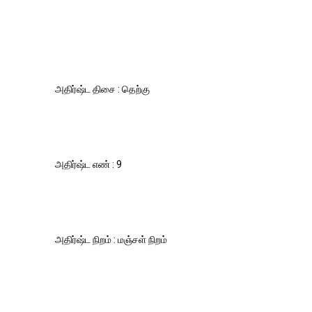
அதிர்ஷ்ட திசை : தெற்கு
அதிர்ஷ்ட எண் : 9
அதிர்ஷ்ட நிறம் : மஞ்சள் நிறம்