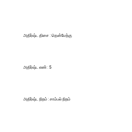
அதிர்ஷ்ட திசை : தென்மேற்கு
அதிர்ஷ்ட எண் : 5
அதிர்ஷ்ட நிறம் : சாம்பல் நிறம்