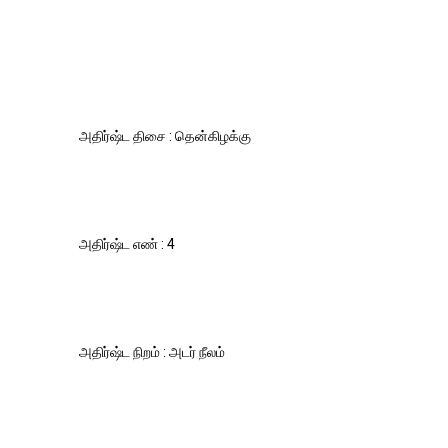
அதிர்ஷ்ட திசை : தென்கிழக்கு
அதிர்ஷ்ட எண் : 4
அதிர்ஷ்ட நிறம் : அடர் நீலம்