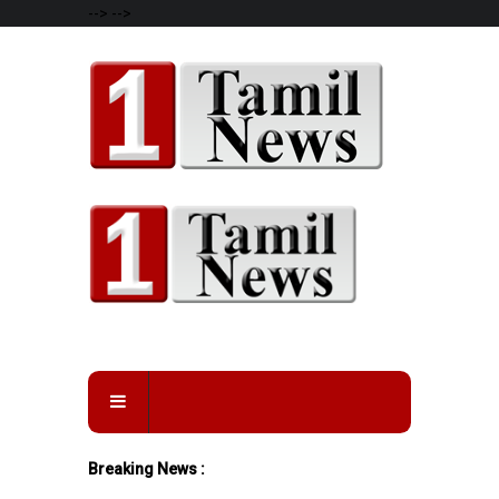
-->
-->
Breaking News :