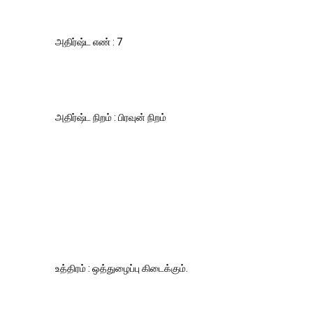
அதிர்ஷ்ட எண் : 7
அதிர்ஷ்ட நிறம் : பிரவுன் நிறம்
உத்திரம் : ஒத்துழைப்பு கிடைக்கும்.