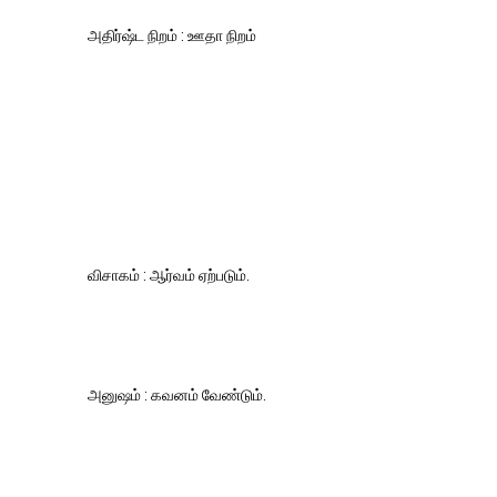
அதிர்ஷ்ட நிறம் : ஊதா நிறம்
விசாகம் : ஆர்வம் ஏற்படும்.
அனுஷம் : கவனம் வேண்டும்.