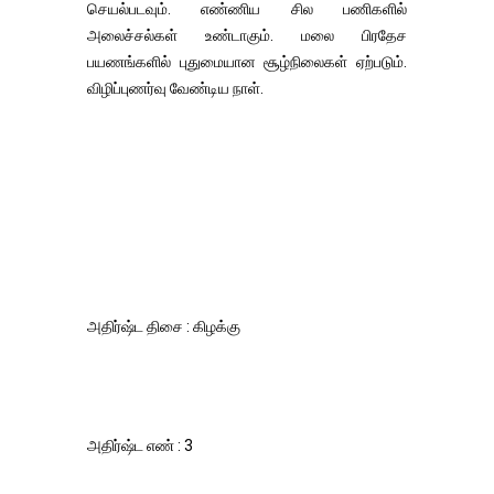
செயல்படவும். எண்ணிய சில பணிகளில்
அலைச்சல்கள் உண்டாகும். மலை பிரதேச
பயணங்களில் புதுமையான சூழ்நிலைகள் ஏற்படும்.
விழிப்புணர்வு வேண்டிய நாள்.
அதிர்ஷ்ட திசை : கிழக்கு
அதிர்ஷ்ட எண் : 3