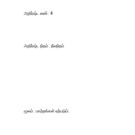
அதிர்ஷ்ட எண் : 4
அதிர்ஷ்ட நிறம் : நீலநிறம்
மூலம் : மாற்றங்கள் ஏற்படும்.