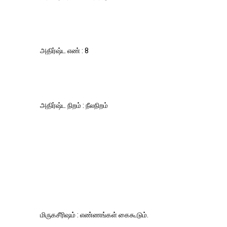
அதிர்ஷ்ட எண் : 8
அதிர்ஷ்ட நிறம் : நீலநிறம்
மிருகசீரிஷம் : எண்ணங்கள் கைகூடும்.