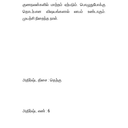
குணநலன்களில் மாற்றம் ஏற்படும். பொழுதுபோக்கு
தொடர்பான விஷயங்களால் லாபம் உண்டாகும்.
முயற்சி நிறைந்த நாள்.
அதிர்ஷ்ட திசை : தெற்கு
அதிர்ஷ்ட எண் : 6