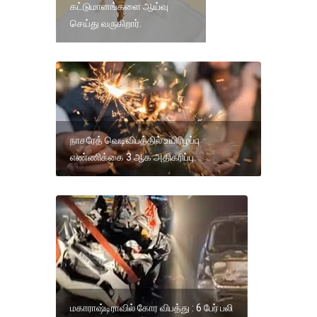
கட்டுமானங்களை ஆய்வு
செய்து வருகிறார்.
நாசரேத் வெடிவிபத்தில் உயிரிழப்பு
எண்ணிக்கை 3 ஆக அதிகரிப்பு.
மகாராஷ்டிராவில் கோர விபத்து : 6 பேர் பலி