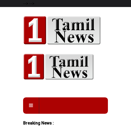
-->
-->
Breaking News :