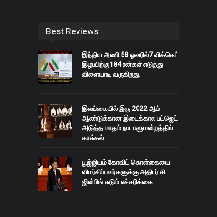
Best Reviews
இந்திய அணி 58 ஓவரில்7 விக்கெட்
இழப்பிற்கு184 ரன்கள் எடுத்து
விளையாடி வருகிறது.
இலங்கையில் இரு 2022 ஆம்
ஆண்டுக்கான இடைக்கால பட்ஜெட்
அடுத்த மாதம் நாடாளுமன்றத்தில்
தாக்கல்
பூஜ்ஜியம் கோவிட் கொள்கையை
விமர்சிப்பவர்களுக்கு அதிபர் சி
ஜின்பிங் கடும் எச்சரிக்கை