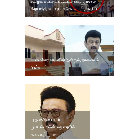
தமிழக சட்டசபைகூட்டம்.:ஊத்துமலை
கிராமத்தில் கறுப்புக்கொடி கட்டி எதிர்ப்பு
அமைச்சர் உதயநிதி இன்றும், நாளையும்
பிரச்சாரம்
முதல்-அமைச்சர்
மு.க.ஸ்டாலின் மதுரையில்
கலைஞர் நூலக