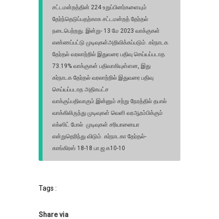
சட்டமன்றத்தின் 224 உறுப்பினர்களையும்
தேர்ந்தெடுப்பதற்காக சட்டமன்றத் தேர்தல்
நடைபெற்றது. இன்று- 13 மே 2023 வாக்குகள்
எண்ணப்பட்டு முடிவுகள்அறிவிக்கப்படும். கர்நாடக
தேர்தல் வரலாற்றில் இதுவரை பதிவு செய்யப்படாத
73.19% வாக்குகள் பதிவாகியுள்ளன, இது
கர்நாடக தேர்தல் வரலாற்றில் இதுவரை பதிவு
செய்யப்படாத அதிகபட்ச
வாக்குப்பதிவாகும்.இன்னும் சற்று நேரத்தில் தபால்
வாக்கிலிருந்து முடிவுகள் வெளி வரஆரம்பிக்கும்
எக்ஸிட் போல் முடிவுகள் சரியானையா
என்றுதெரிந்து விடும். கர்நாடகா தேர்தல்-
காங்கிரஸ் 18-18 பா.ஜ.க10-10
Tags :
Share via