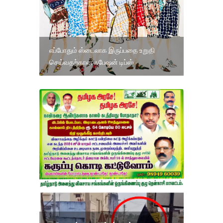
எப்போதும் ஸ்டைலாக இருப்பதை உறுதி
செய்வதற்கான ஃபேஷன் டிப்ஸ்