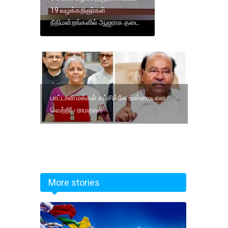
19 வழக்கறிஞர்கள்
நீதிமன்றங்களில் ஆஜராக தடை
பாட்டாளி மக்கள் கட்சிக்கே உண்மையான
வெற்றி! - ராமதாஸ்
More stories