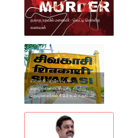
தகாத உறவில் மனைவி - வெட்டி கொன்ற
கணவன்
சிவகாசி அருகே பட்டாசு
தொழிற்சாலையில் வெடி விபத்து
தொழிலாளர்கள் 4 பேர் உடல் கருகி பலி.