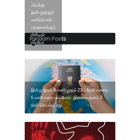
அடித்து
துன்புறுத்தும்
பணிப்பெண்..
பதறவைக்கும்
சிசிடிவி
Random Posts
வீடியோ
இன்று இரவு 8 மணி முதல் 23ம் தேதி காலை
6 மணி வரை பாஸ்போர்ட் இணையதளம் 3
நாள் செயல்படாது.