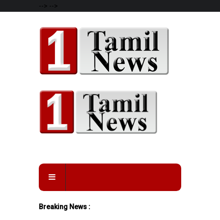
-->
-->
Breaking News :