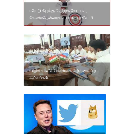
ஈரோடு கிழக்கு அதிமுக வேட்பாளர்
கே.எஸ்.தென்னரசு எடப்பாடி பழனிசாமி
மாநில கல்விக் கொள்கை அறிக்கை: பிற
அம்சங்கள்