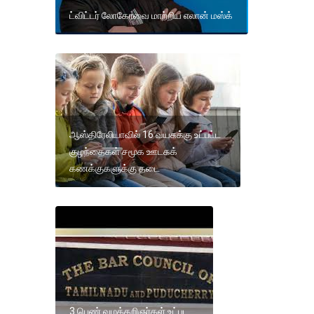
ட்விட்டர் லோகோவை மாற்றிய எலான் மஸ்க்
ஆஸ்திரேலியாவில் 16 வயசுக்கு உட்பட்ட
குழந்தைகள் சமூக ஊடகக்
கணக்குகளுக்கு தடை
3 பெண் வழக்கறிஞர்கள் உட்பட