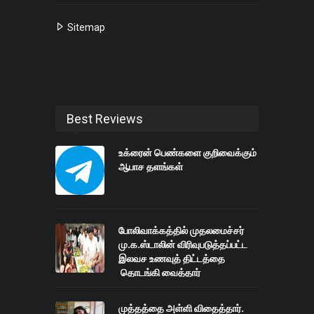
Sitemap
Best Reviews
உக்ரைன் பெண்களை குறிவைக்கும்
ஆபாச தளங்கள்
போலிவாக்கத்தில் முதலமைச்சர்
மு.க.ஸ்டாலின் விரிவுபடுத்தப்பட்ட
இலவச உணவுத் திட்டத்தை
தொடங்கி வைத்தார்
முத்தத்தை அள்ளி விதைத்தார்.