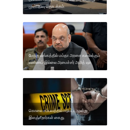
முன்பதிவு தொடக்கம்.
மேற்கு வங்கத்தில் மம்தா அரசை கலைக்கும்
எண்ணம் இல்லை அமைச்சர் அமித் ஷா
கொலை சம்பவத்தில் ஈடுபட்ட மூன்று
இளஞ்சீறார்கள் கைது.