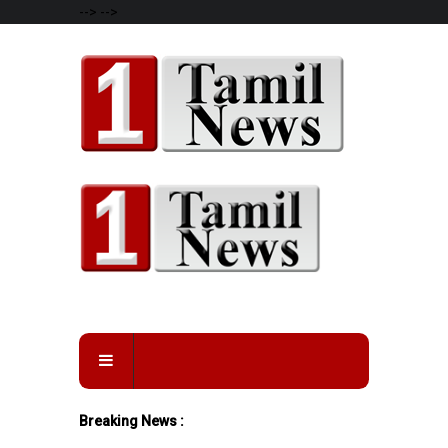
-->
-->
Breaking News :