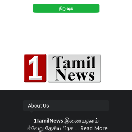
About Us
1TamilNews
இணையதளம்
பல்வேறு தேசிய பிரச ...
Read More