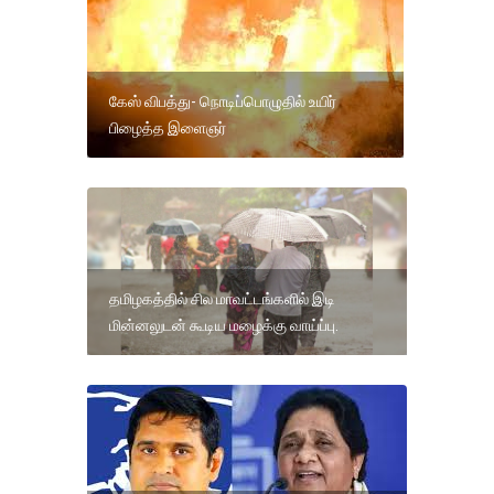
கேஸ் விபத்து- நொடிப்பொழுதில் உயிர்
பிழைத்த இளைஞர்
தமிழகத்தில் சில மாவட்டங்களில் இடி
மின்னலுடன் கூடிய மழைக்கு வாய்ப்பு.