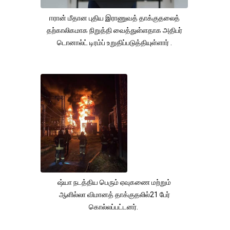
ஈரான் மீதான புதிய இராணுவத் தாக்குதலைத்
தற்காலிகமாக நிறுத்தி வைத்துள்ளதாக அதிபர்
டொனால்ட் டிரம்ப் உறுதிப்படுத்தியுள்ளார் .
ஷ்யா நடத்திய பெரும் ஏவுகணை மற்றும்
ஆளில்லா விமானத் தாக்குதலில்21 பேர்
கொல்லப்பட்டனர்.