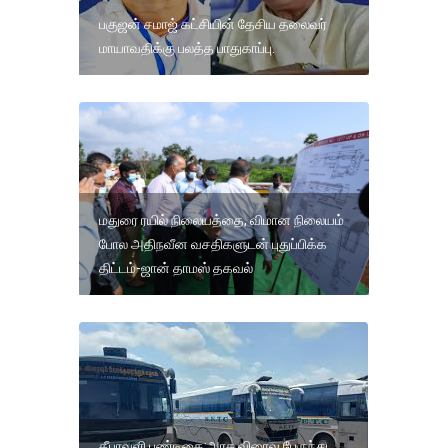
பகுஜன் சமாஜ் கட்சியின் தேசிய தலைவர்
மாயாவதிக்கு பலத்த பாதுகாப்பு.
மதுரை ரயில் நிலையத்தை, விமான நிலையம்
போல அதிநவீன வசதிகளுடன் புதுப்பிக்க
திட்டம்-ஜான் தாமஸ் தகவல்
தீபாவளி பண்டிகை;அரசு விரைவு பேருந்து