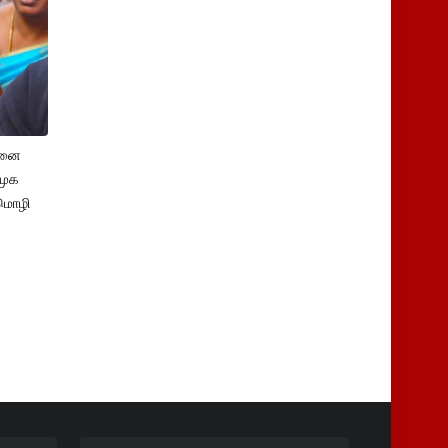
சனை
ிமுக
மொழி