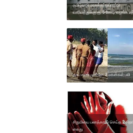
தமிழ்நாடு மாசுக்கட்டுப்பாட்டு
வாரியத்துக்கு ரூ. 5 கோடி வழங்க உத
தாய் கண் முன்னே 3 மகன்கள் பலி
சிறுமியை பலாத்காரம் செய்த 2 சிறா
கைது