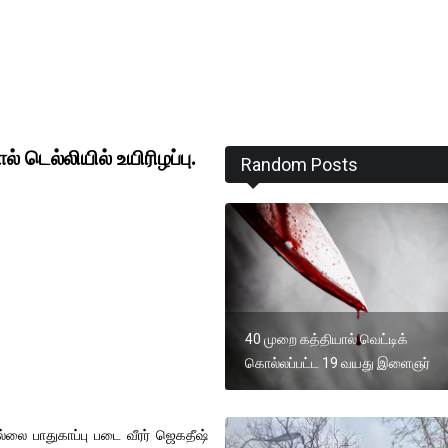
் டெல்லியில் உயிரிழப்பு.
Random Posts
40 முறை கத்தியால் வெட்டிக்
கொல்லப்பட்ட 19 வயது இளைஞர்
லை பாதுகாப்பு படை வீரர் ஜெகதீஷ்