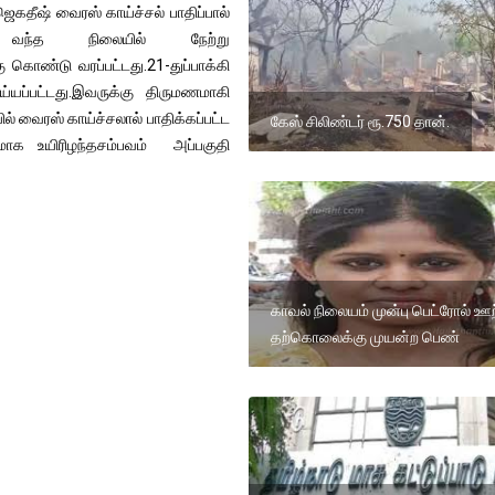
ஜெகதீஷ் வைரஸ் காய்ச்சல் பாதிப்பால்
று வந்த நிலையில் நேற்று
 கொண்டு வரப்பட்டது.21-துப்பாக்கி
்யப்பட்டது.இவருக்கு திருமணமாகி
 வைரஸ் காய்ச்சலால் பாதிக்கப்பட்ட
கேஸ் சிலிண்டர் ரூ.750 தான்.
பமாக உயிரிழந்தசம்பவம் அப்பகுதி
காவல் நிலையம் முன்பு பெட்ரோல் ஊற
தற்கொலைக்கு முயன்ற பெண்