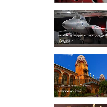
ஈரானில் தாக்குதலை தொடரும் இஸ்ர
இராணுவம்
3 ஊழியர்களை கொன்ற
கொள்ளையர்கள்