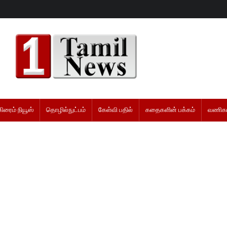
கிரைம் நியூஸ்
தொழில்நுட்பம்
கேள்வி பதில்
கதைகளின் பக்கம்
வணிகம