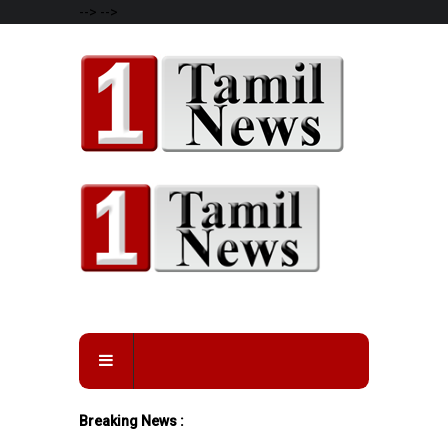
-->
-->
Breaking News :