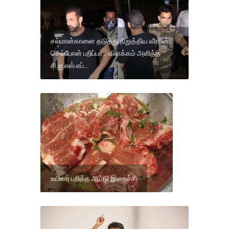
சல்மான்கானை தடுத்து நிறுத்திய வீரரின்
செல்போன் பறிப்பா... விளக்கம் அளித்த
சி.ஐ.எஸ்.எப்...
உயிரை பறித்த ஆட்டு இறைச்சி