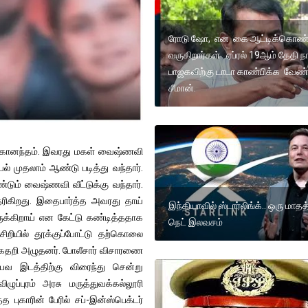
ரோடு ஷோ, என கை ஆட்டிக்கொண்
வருகிறார்கள் ஏப்ரல் 19ஆம் தேதி ந
பாஜகவிற்கு டாடா காண்பிக்க வேண்ட
சீமான்.
ுருகானந்தம். இவரது மகள் வைஷ்ணவி
ல் முதலாம் ஆண்டு படித்து வந்தார்.
ண்டும் வைஷ்ணவி வீட்டுக்கு வந்தார்.
ரிகிறது. இதைபார்த்த அவரது தாய்
இந்தியாவில் ஸ்டார்லிங்க்.. ஒரு மாதத்
ருக்கிறாய் என கேட்டு கண்டித்ததாக
நெட் இலவசம்
சிறியில் தூக்குப்போட்டு தற்கொலை
் கதறி அழுதனர். போலீசார் விசாரணை
்பவ இடத்திற்கு விரைந்து சென்று
ப்புரம் அரசு மருத்துவக்கல்லூரி
 புகாரின் பேரில் சப்-இன்ஸ்பெக்டர்