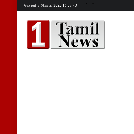
-->
-->
வெள்ளி,
7 ஆகஸ்ட் 2026 16:57:44