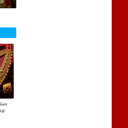
து.
பர்ண
்றி