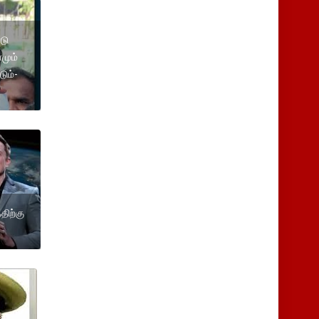
டு
ாமும்
ும்-
திற்கு