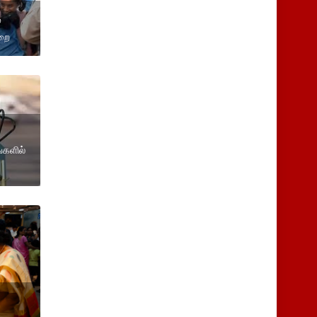
்
ுறை
்களில்
.