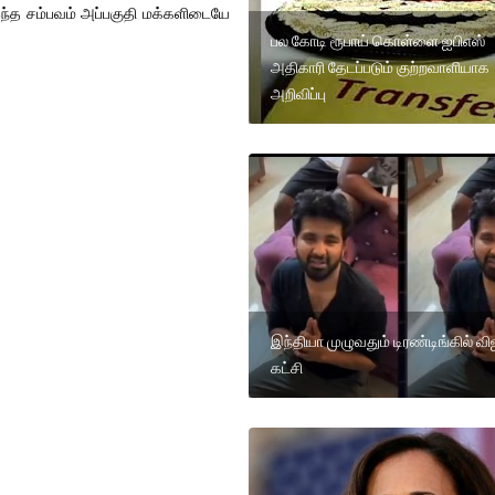
இந்த சம்பவம் அப்பகுதி மக்களிடையே
பல கோடி ரூபாய் கொள்ளை ஐபிஎஸ்
அதிகாரி தேடப்படும் குற்றவாளியாக
அறிவிப்பு
இந்தியா முழுவதும் டிரண்டிங்கில் வி
கட்சி