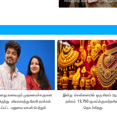
சவரனுக்கு 520 ரூபாய் குறைந்துள்ள
 தனது கணவரும் முதலமைச்சருமான
இன்று சென்னையில் ஒரு கிராம் ஆ
ிருந்து விவாகரத்து கோரி தாக்கல்
தங்கம் 13,750 ரூபாய்க்குமாற்றமின
ப்பட்ட மனுவை வாபஸ் பெற்றுக்
தொடா்கிறது.