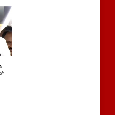
்
ுச்