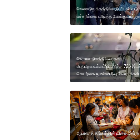
வேலைநிறுத்தத்தில் ஈடுபட்டால் கடும
எச்சரிக்கை விடுத்த போக்குவரத்த
கேரளமாநிலத்தில் வாகன
விதிமீறலைக்கட்டுப்படுத்த 726 இடங
செயற்கை நுண்ணறிவு கேமராக்கள்
ஆபரணத் தங்கத்தின் விலை இன்று