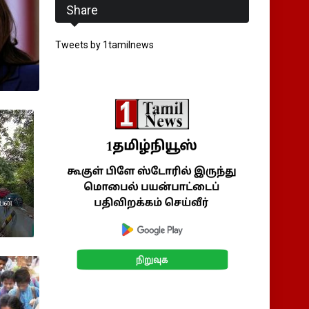
Share
Tweets by 1tamilnews
வன்