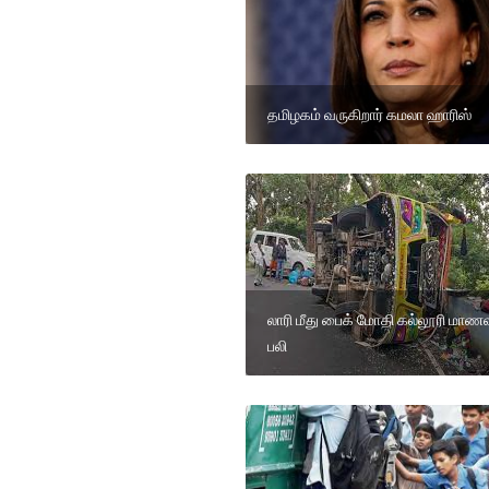
தமிழகம் வருகிறார் கமலா ஹாரிஸ்
லாரி மீது பைக் மோதி கல்லூரி மாண
பலி