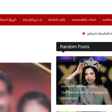
கிரைம் நியூஸ்
தொழில்நுட்பம்
கேள்வி பதில்
கதைகளின் பக்கம்
வணிகம
தங்கம்-வெள்ளி விலை மாற்றமின
Random Posts
மாணவன் மாயமான தினத்தில்
ஆசிரியையும் மாயம்-காவல்துறை
விசாரணை