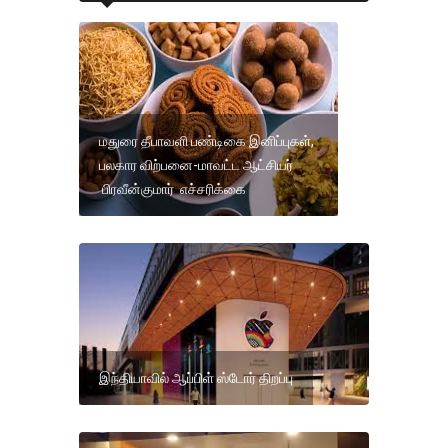
மதுரை தீபாவளி பண்டிகை இனிப்புகள்,
பலகார விற்பனை-மாவட்ட ஆட்சியர்
பிரவீன்குமார் எச்சரிக்கை
இந்தியாவில் ஆப்பிள் ஸ்டோர் திறப்பு