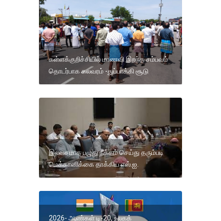
கள்ளக்குறிச்சியில் மாணவி இறந்த சம்பவம்
தொடர்பாக கலவரம் -துப்பாக்கி சூடு
இலவசமாக பழுது நீக்கம் செய்து தரும்படி
மெக்கானிக்கை தாக்கிய எஸ்.ஐ.
2026- ஆண்கள் டி-20, உலகக்