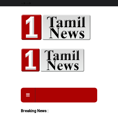
-->
-->
Breaking News :