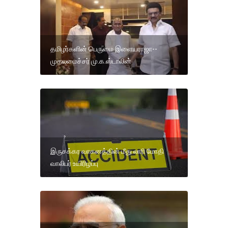
தமிழர்களின் பெருமை இளையராஜா--
முதலமைச்சர் மு.க.ஸ்டாலின்
இருசக்கர வாகனத்தின் மீது லாரி மோதி
வாலிபர் உயிரிழப்பு