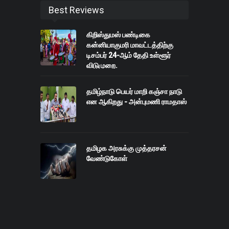
Best Reviews
கிறிஸ்துமஸ் பண்டிகை
கன்னியாகுமரி மாவட்டத்திற்கு
டிசம்பர் 24-ஆம் தேதி உள்ளூர்
விடுமுறை.
தமிழ்நாடு பெயர் மாறி கஞ்சா நாடு
என ஆகிறது - அன்புமணி ராமதாஸ்
தமிழக அரசுக்கு முத்தரசன்
வேண்டுகோள்