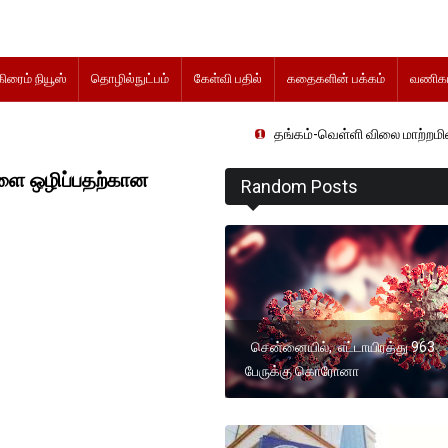
கிரைம் நியூஸ்
தொழில்நுட்பம்
கேள்வி பதில்
கதைகளின் பக்கம்
வணிகம
தங்கம்-வெள்ளி விலை மாற்றமின்றிதொடர்கிறது
களை ஒழிப்பதற்கான
Random Posts
சென்னையில், எட்டாயிரத்து 963
பேருக்கு கொரோனா