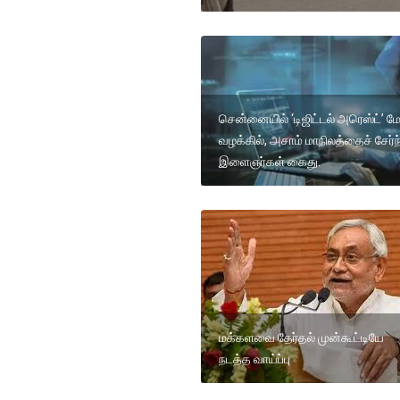
சென்னையில் ‘டிஜிட்டல் அரெஸ்ட்’ ம
வழக்கில், அசாம் மாநிலத்தைச் சேர்ந
இளைஞர்கள் கைது.
மக்களவை தேர்தல் முன்கூட்டியே
நடத்த வாய்ப்பு