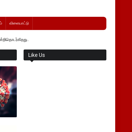
்
விளையாட்டு
..
Like Us