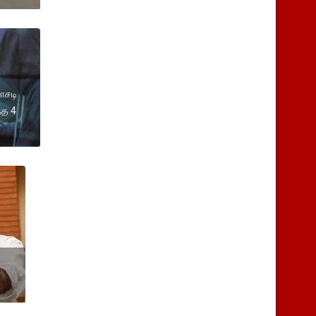
ோசடி
்த 4