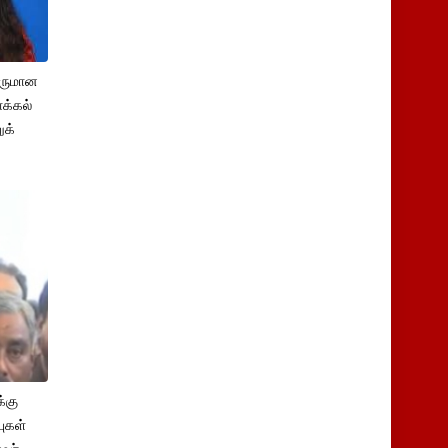
சருமான
க்கல்
ுக்
்கு
புகள்