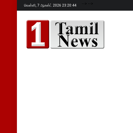
-->
-->
வெள்ளி,
7 ஆகஸ்ட் 2026 23:20:45