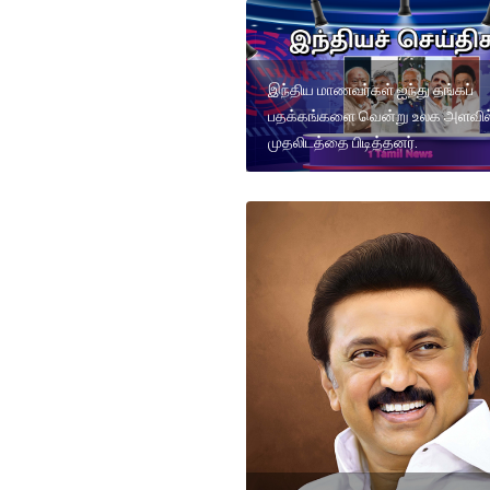
இந்திய மாணவர்கள் ஐந்து தங்கப்
பதக்கங்களை வென்று உலக அளவில
முதலிடத்தை பிடித்தனர்.