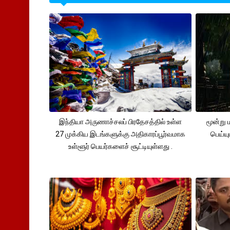
இந்தியா அருணாச்சலப் பிரதேசத்தில் உள்ள
மூன்று
27 முக்கிய இடங்களுக்கு அதிகாரப்பூர்வமாக
பெய்ய
உள்ளூர் பெயர்களைச் சூட்டியுள்ளது .