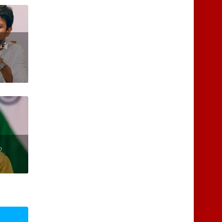
டர்
்