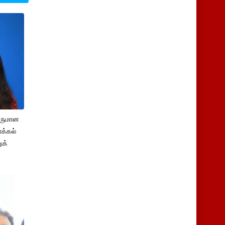
சருமான
க்கல்
ுக்