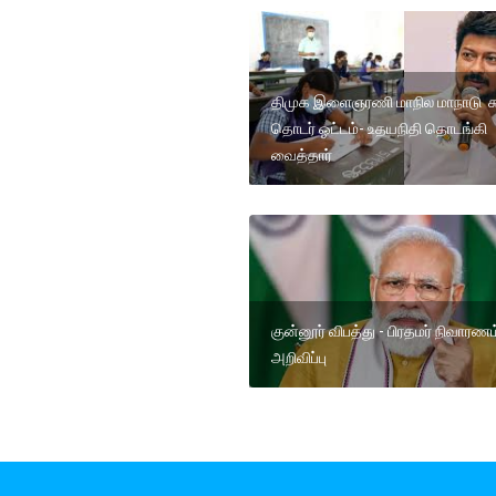
திமுக இளைஞரணி மாநில மாநாடு சு
தொடர் ஓட்டம்- உதயநிதி தொடங்கி
வைத்தார்
குன்னூர் விபத்து - பிரதமர் நிவாரணம
அறிவிப்பு