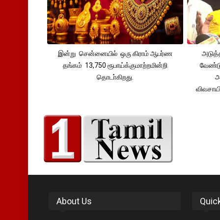
இன்று சென்னையில் ஒரு கிராம் ஆபர்ண
அடுத்
தங்கம் 13,750 ரூபாய்க்குமாற்றமின்றி
வேண்டு
தொடா்கிறது.
அ
விவசாய
About Us
Quic