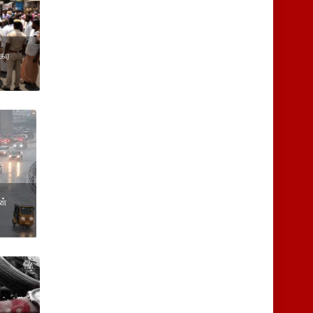
நகர
ன்