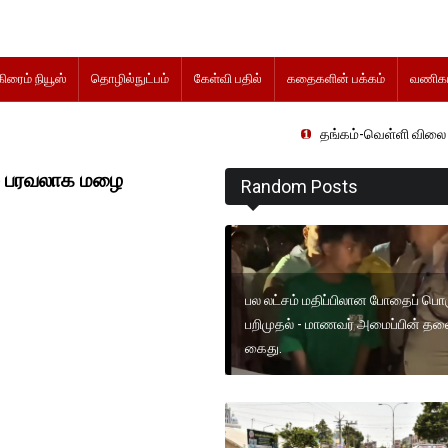
கிரைம் நியூஸ்
தொழில்நுட்பம்
கேள்வி பதில்
கதைகளின் பக்கம்
வணிகம
தங்கம்-வெள்ளி விலை மாற்றமின்றி
ில் பரவலாக மழை
Random Posts
பல லட்சம் மதிப்பிலான போதைப் பொர
பறிமுதல் - மாணவர் அமைப்பின் தல
கைது.