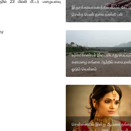
ூரில் 23 மில்லி மீட்டர் மழையளவு
இருசக்கரவாகனத்தில் லிஃப்ட் கேட்ட
சென்ற பெண் தலை நசுங்கி பலி.
ழை
உத்தரகாண்டில் இடைவிடாது பெய்யும
கனமழை கங்கை ஆற்றில் கரைபுரண்
ஓடும் வெள்ளம்
சென்னையில் இன்று ஆபரண தங்கத