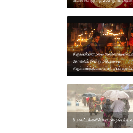
விலை சவரனுக்கு 200 ரூபாய் அதிகரிப
திருவண்ணாமலை அண்ணாமலையா
கோவிலில் இன்று அதிகாலை
திருக்கார்த்திகை பரணி தீபம் ஏற்றப்
6 மாவட்டங்களில் கனமழை பெய்ய வாய