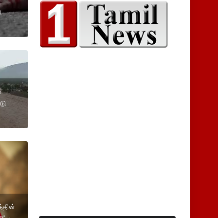
ு
்
டு
்தின்