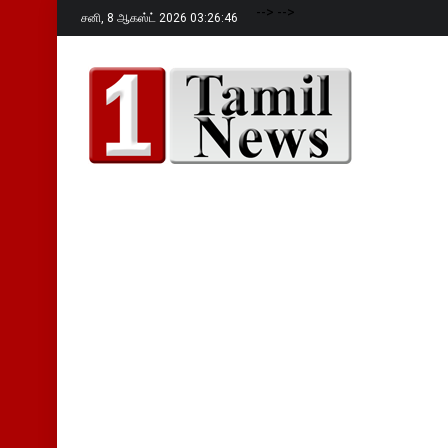
-->
-->
சனி,
8 ஆகஸ்ட் 2026 03:26:47