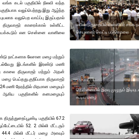
வங்க கடல் பகுதியில் நிலவி வந்த
 பகுதியாக வலுப்பெற்றது.இது ஆழ்ந்த
புயலாக வலுபெற வாய்ப்பு இருப்பதால்
மயிலாடுதுறையில் வன்னியர் சங்க 
திருவாரூர் காரைக்கால் உள்ளிட்ட
செயலாளர் வெட்டி படுகொலை
ய்யக்கூடும் என சென்னை வானிலை
ரண்டு நாட்களாக லேசான மழை மற்றும்
 பல்வேறு இடங்களில் இரண்டு மணி
 காலை திருவாரூர் மற்றும் அதன்
 மழை பெய்தது.குறிப்பாக திருவாரூர்
 24 மணி நேரத்தில் மிதமான மழையும்
சென்னையில் இரவு முழுதும் இடியுட
கலம் ஆகிய பகுதிகளில் கனமழையும்
கூடிய மழை
 திருத்துறைப்பூண்டி பகுதியில் 67.2
பேட்டையில் 52. 2 மில்லி மீட்டரும்
் 44.4 மில்லி மீட்டர் மழை அளவும்