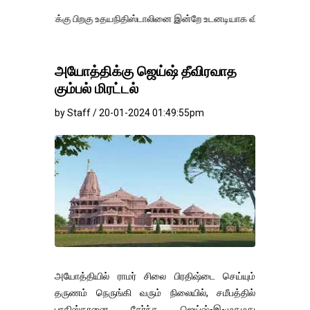
்கு பிறகு உதயநிதிஸ்டாலினை இன்றே உடனடியாக விடுவிக்கப்பட வேண்.
எத
அயோத்திக்கு ஜெய்ஷ் தீவிரவாத
கும்பல் மிரட்டல்
by Staff / 20-01-2024 01:49:55pm
அயோத்தியில் ராமர் சிலை பிரதிஷ்டை செய்யும்
தருணம் நெருங்கி வரும் நிலையில், சமீபத்தில்
பாகிஸ்தானை சேர்ந்த ஜெய்ஷ்-இ-முகமது