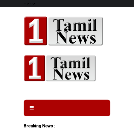
-->
-->
Breaking News :