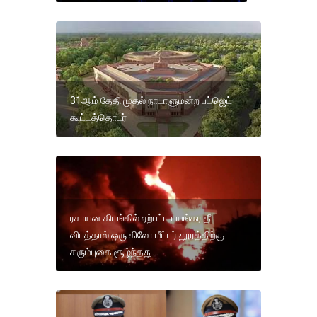
31ஆம் தேதி முதல் நாடாளுமன்ற பட்ஜெட்
கூட்டத்தொடர்
ரசாயன கிடங்கில் ஏற்பட்ட பயங்கர தீ
விபத்தால் ஒரு கிலோ மீட்டர் தூரத்திற்கு
கரும்புகை சூழ்ந்தது...