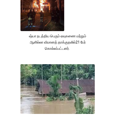
ஷ்யா நடத்திய பெரும் ஏவுகணை மற்றும்
ஆளில்லா விமானத் தாக்குதலில்21 பேர்
கொல்லப்பட்டனர்.