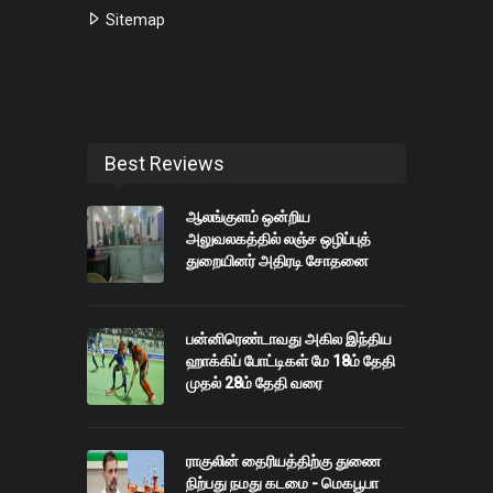
Sitemap
Best Reviews
ஆலங்குளம் ஒன்றிய
அலுவலகத்தில் லஞ்ச ஒழிப்புத்
துறையினர் அதிரடி சோதனை
பன்னிரெண்டாவது அகில இந்திய
ஹாக்கிப் போட்டிகள் மே 18ம் தேதி
முதல் 28ம் தேதி வரை
ராகுலின் தைரியத்திற்கு துணை
நிற்பது நமது கடமை - மெகபூபா