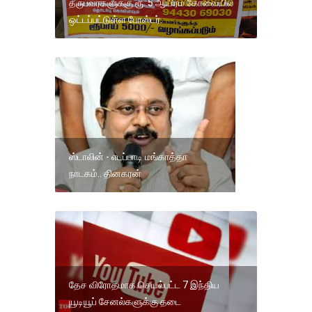
தருபவர்களுக்கு ரூ. 5 ஆயிரம் கோவையில்
ஒட்டப்பட்டுள்ள போஸ்டர்.
ஸ்டாலின் - எடப்பாடி மங்காத்தா
நாடகம்.. தினகரன்
தேச விரோதமாக செயல்பட்ட 7 இந்திய
யூடியூப் சேனல்களுக்கு தடை