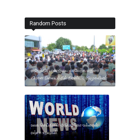
Random Posts
ராஜேந்திர பாலாஜியை வரவேற்க மதுரை
விமான நிலையத்தில் திரண்ட அதிமுகவினர்
உலக செய்திகள்-அமெரிக்கா-உக்ரைன்-
ரஷ்யா உறவுகள்