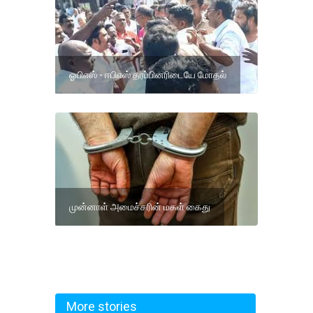
ஓபிஎஸ் - ஈபிஎஸ் தரப்பினரிடையே மோதல்
முன்னாள் அமைச்சரின் மகள் கைது
More stories