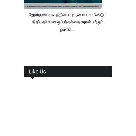
ஹோர்முஸ் ஜலசந்தியை முழுமையாக மீண்டும்
திறப்பதற்கான ஒப்பந்தத்தை ஈரான் மற்றும்
ஓமான் ...
Like Us