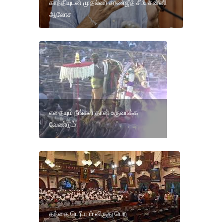
காந்தியுடன் முதல்வர் சரண்ஜீத் சிங் சன்னி
ஆலோச
எதையும் நீங்கள் தான் உருவாக்க
வேண்டும். .
தந்தை பெரியாா் விருது பெற