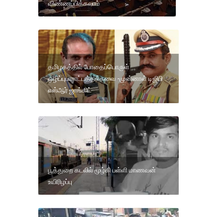
விண்ணப்பிக்கலாம்
தமிழகத்தில் போதைப்பொருள்
ஒழிப்புபாராட்டத்தக்கவை -முன்னாள் டிஜிபி
எஸ்ஆர் ஜாங்கிட்
பூத்துறை கடலில் மூழ்கி பள்ளி மாணவன்
உயிரிழப்பு