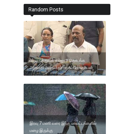
Random Posts
பல் மருத்துவக் கல்லூரி தொடங்க
அனுமதி அமைச்சர் மா.சுப்பிரமணியன்
இரவு 7 மணி வரை இந்த மாவட்டங்களில்
மழை இருக்கு