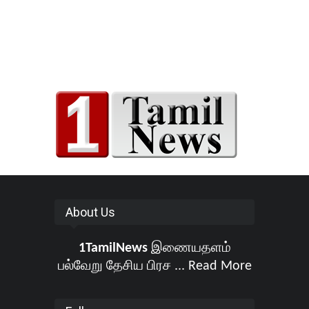
About Us
1TamilNews
இணையதளம்
பல்வேறு தேசிய பிரச ...
Read More