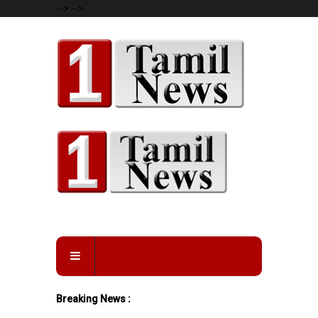
-->
-->
Breaking News :