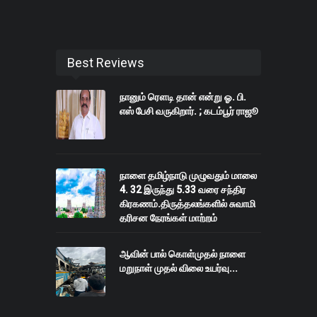
Best Reviews
நானும் ரௌடி தான் என்று ஓ. பி.
எஸ் பேசி வருகிறார். ; கடம்பூர் ராஜூ
நாளை தமிழ்நாடு முழுவதும் மாலை
4. 32 இருந்து 5.33 வரை சந்திர
கிரகணம்.திருத்தலங்களில் சுவாமி
தரிசன நேரங்கள் மாற்றம்
செய்யப்பட்டுள்ளன
ஆவின் பால் கொள்முதல் நாளை
மறுநாள் முதல் விலை உயர்வு...