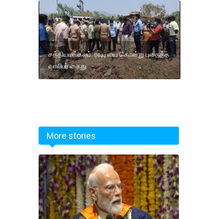
சத்தியமங்கலம்: ரவுடியை கொன்று புதைத்த
வாலிபர் கைது
More stories