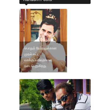
பொதுத் தேர்தலுக்கான
முதல் கட்ட
வாக்குப்பதிவுநாளை
நடைபெறுகிறது.