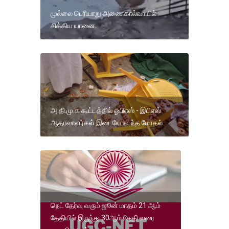
முல்லை பெரியாறு அணைகால்வாயில்
சிக்கிய யானை.
அ.தி.மு.க கூட்டத்தில் ஓபிஎஸ் - இபிஎஸ்
ஆதரவாளர்கள் இடையே நடந்த மோதல்
நெட் தேர்வு வரும் ஜூன் மாதம் 21 ஆம்
தேதியில் இருந்து 30ஆம் தேதி வரை