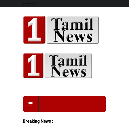
-->
-->
Breaking News :