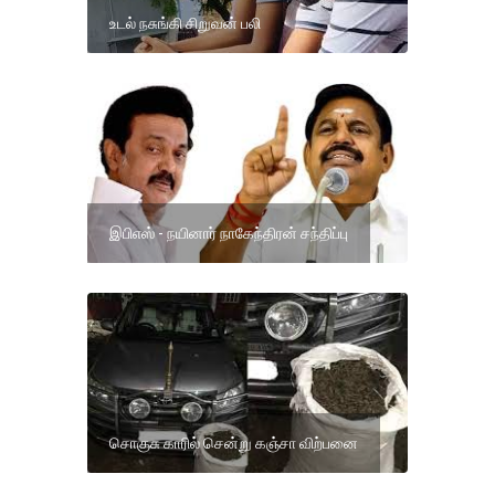
உடல் நசுங்கி சிறுவன் பலி
இபிஎஸ் - நயினார் நாகேந்திரன் சந்திப்பு
சொகுசு காரில் சென்று கஞ்சா விற்பனை