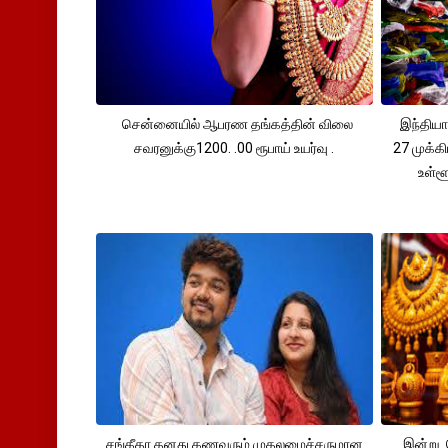
சென்னையில் ஆபரண தங்கத்தின் விலை
இந்தியா
சவரனுக்கு1200. .00 ரூபாய் உயர்வு .
27 முக்க
உள்ள
சங்கீதா தனது கணவரும் முதலமைச்சருமான
இன்று 