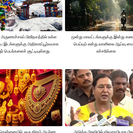
 அருணாச்சலப் பிரதேசத்தில் உள்ள
மூன்று மாவட்டங்களுக்கு இன்று க
ிய இடங்களுக்கு அதிகாரப்பூர்வமாக
பெய்யும் என்று வானிலை ஆய்வு மை
ூர் பெயர்களைச் சூட்டியுள்ளது .
எச்சரிக்கை
சென்னையில் ஒரு கிராம் ஆபர்ண
அடுத்த பிறவியில் விவசாயியாக பிற