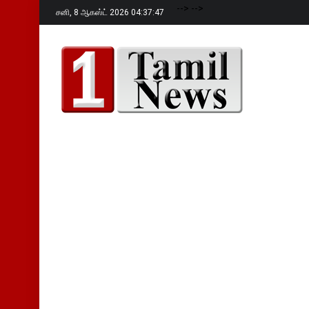
-->
-->
சனி,
8 ஆகஸ்ட் 2026 04:37:49