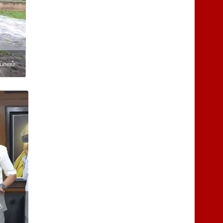
 பாலம்
ு