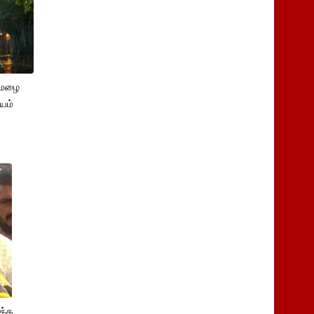
னமழை
யம்
க்க