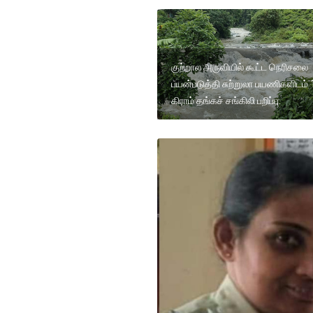
குற்றால அருவியில் கூட்ட நெரிசலை
பயன்படுத்தி சுற்றுலா பயணிகளிடம்
கிராம் தங்கச் சங்கிலி பறிப்பு.