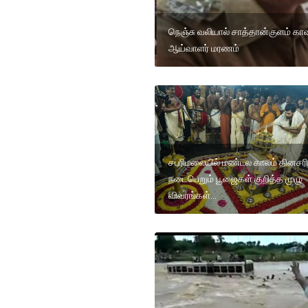
நெஞ்சு வலியால் சாத்தான்குளம் கா
ஆய்வாளர் மரணம்
சபரிமலையில் மண்டல காலம் தினசரி
நடைபெறும் பூஜைகள் குறித்த முழு
விவரங்கள்...