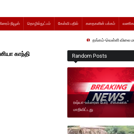
கிரைம் நியூஸ்
தொழில்நுட்பம்
கேள்வி பதில்
கதைகளின் பக்கம்
வணிகம
தங்கம்-வெள்ளி விலை மாற்றமின்றிதொடர
ோனியா காந்தி
Random Posts
ரஷ்யா-உக்ரைன் போர் "சிக்கலாக"
மாறிவிட்டது