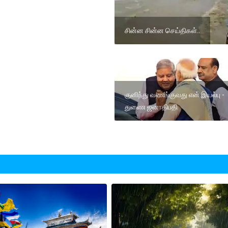
சின்ன சின்ன செய்திகள்..
குனிந்து வணங்குவது என் இயல்பு -
துணை ஜனாதிபதி