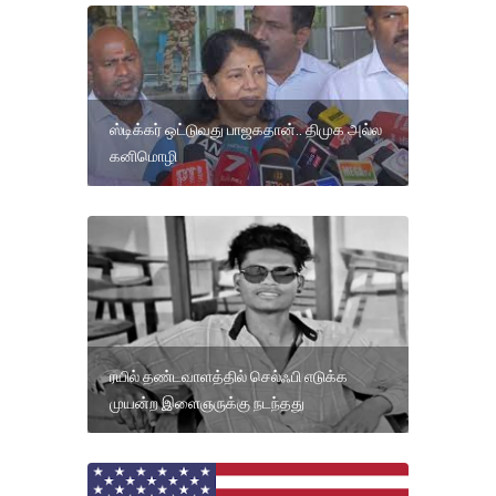
ஸ்டிக்கர் ஒட்டுவது பாஜகதான்.. திமுக அல்ல
கனிமொழி
ரயில் தண்டவாளத்தில் செல்ஃபி எடுக்க
முயன்ற இளைஞருக்கு நடந்தது