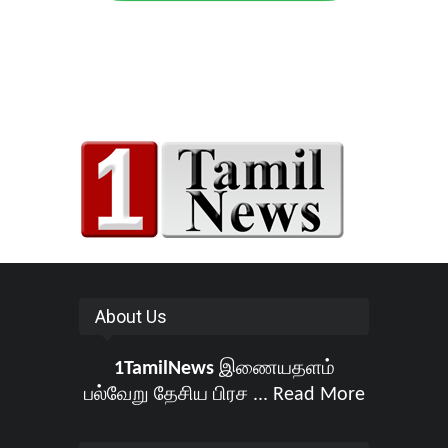
About Us
1TamilNews
இணையதளம்
பல்வேறு தேசிய பிரச ...
Read More