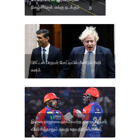
நிகழ்ச்சிகள்: எங்கு நடக்கும்
பிரிட்டன் பிரதமர் போட்டியில் மீண்டும் ரிஷி
சுனக்
இளையராஜாவைநாகரீகமற்ற முறையில் யார்
விமர்சித்தாலும் தவறு உதயநிதி ஸ்டாலின்.