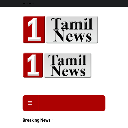
-->
-->
Breaking News :