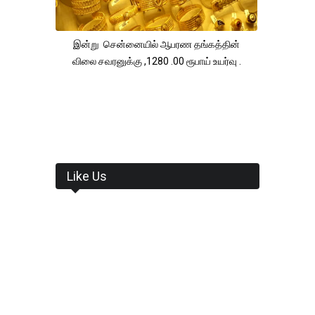
இன்று சென்னையில் ஆபரண தங்கத்தின்
விலை சவரனுக்கு ,1280 .00 ரூபாய் உயர்வு .
Like Us