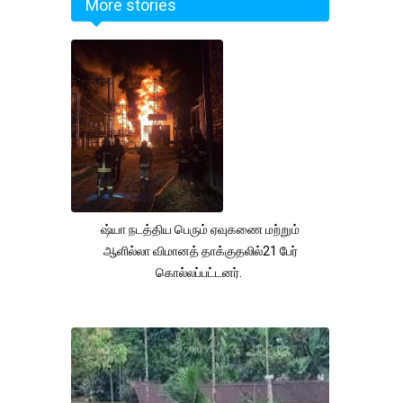
More stories
ஷ்யா நடத்திய பெரும் ஏவுகணை மற்றும்
ஆளில்லா விமானத் தாக்குதலில்21 பேர்
கொல்லப்பட்டனர்.