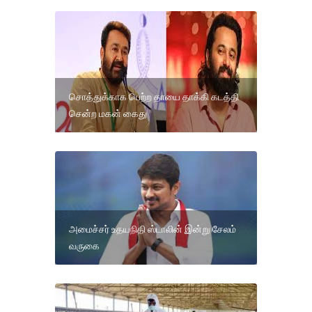
சொத்துக்காக பெற்ற தாயை தாக்கி கடத்தி
சென்ற மகன் கைது
அமைச்சர் உதயநிதி ஸ்டாலின் இன்று சேலம்
வருகை