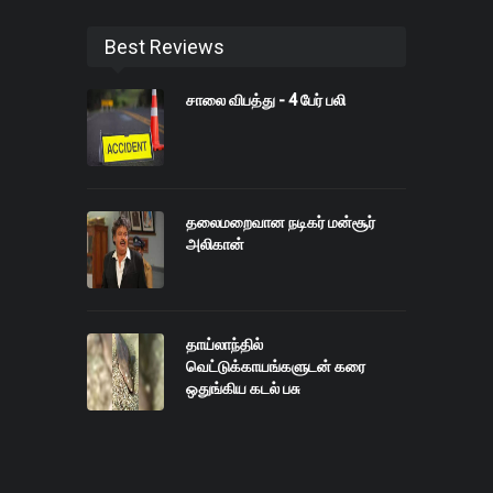
Best Reviews
சாலை விபத்து - 4 பேர் பலி
தலைமறைவான நடிகர் மன்சூர்
அலிகான்
தாய்லாந்தில்
வெட்டுக்காயங்களுடன் கரை
ஒதுங்கிய கடல் பசு