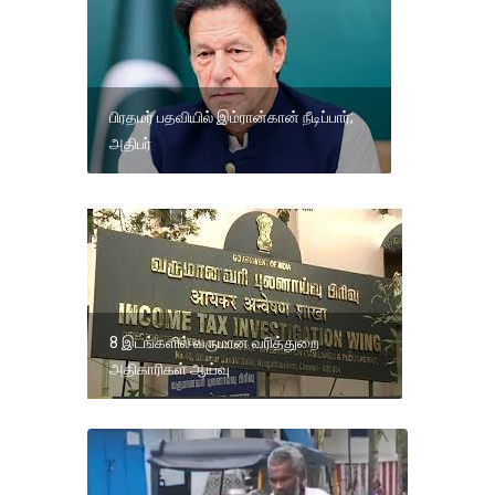
பிரதமர் பதவியில் இம்ரான்கான் நீடிப்பார்;
அதிபர்
8 இடங்களில் வருமான வரித்துறை
அதிகாரிகள் ஆய்வு