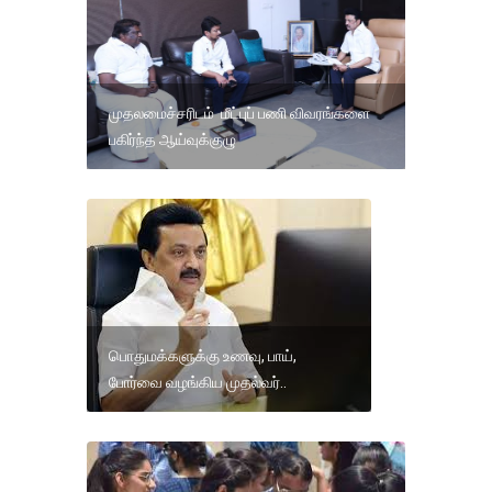
முதலமைச்சரிடம் மீட்புப் பணி விவரங்களை
பகிர்ந்த ஆய்வுக்குழு
பொதுமக்களுக்கு உணவு, பாய்,
போர்வை வழங்கிய முதல்வர்..