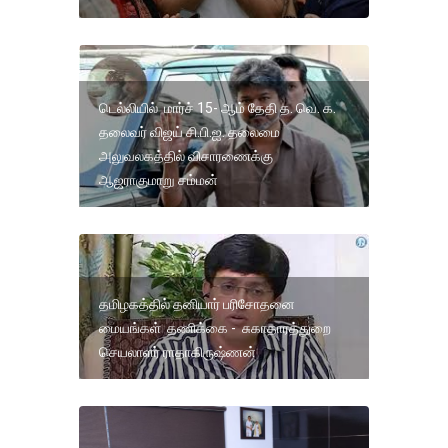
டெல்லியில் மார்ச் 15- ஆம் தேதி த. வெ. க.
தலைவர் விஜய் சி.பி.ஐ. தலைமை
அலுவலகத்தில் விசாரணைக்கு
ஆஜராகுமாறு சம்மன்
தமிழகத்தில் தனியார் பரிசோதனை
மையங்கள் தணிக்கை - சுகாதாரத்துறை
செயலாளர் ராதாகிருஷ்ணன்