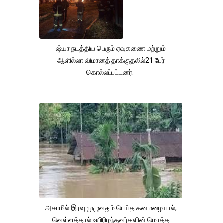
ஷ்யா நடத்திய பெரும் ஏவுகணை மற்றும்
ஆளில்லா விமானத் தாக்குதலில்21 பேர்
கொல்லப்பட்டனர்.
அசாமில் இரவு முழுவதும் பெய்த கனமழையால்,
வெள்ளத்தால் உயிரிழந்தவர்களின் மொத்த