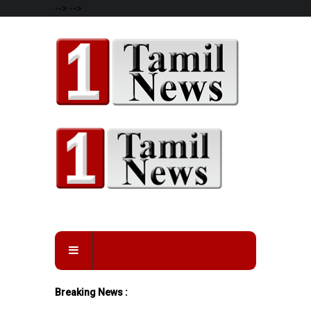
-->
-->
Breaking News :