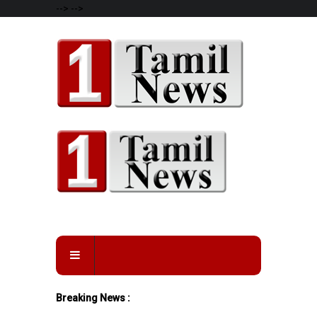
-->
-->
Breaking News :