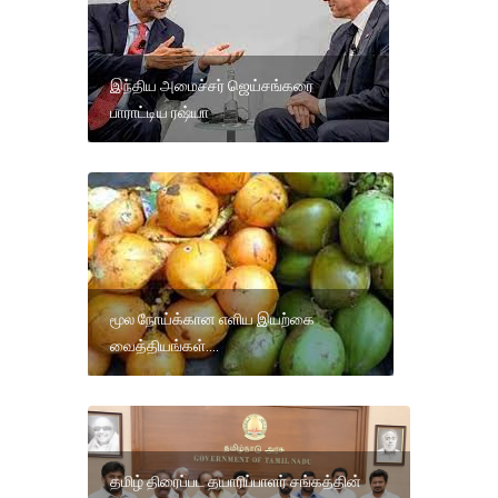
இந்திய அமைச்சர் ஜெய்சங்கரை
பாராட்டிய ரஷ்யா
மூல நோய்க்கான எளிய இயற்கை
வைத்தியங்கள்....
தமிழ் திரைப்பட தயாரிப்பாளர் சங்கத்தின்