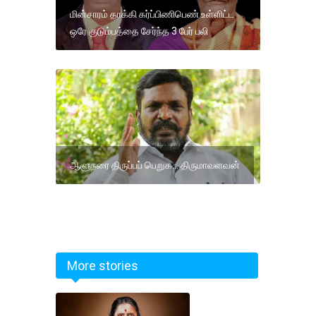
மின்சாரம் தாக்கி கர்ப்பிணிபெண் உள்ளிட்ட
ஒரே குடும்பத்தை சேர்ந்த 3 பேர் பலி
ஆளுநரை திருப்பப் பெறுக... திருமாவளவன்
More stories