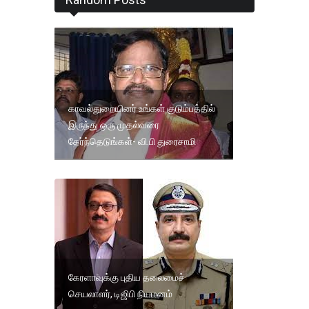
காவல்துறையினர் உங்கள் குடும்பத்தில்
இருந்து ஒரு முதல்வரை
தேர்ந்தெடுங்கள்- வி.பி துரைசாமி
கேரளாவுக்கு புதிய தலைமைச்
செயலாளர், டிஜிபி நியமனம்