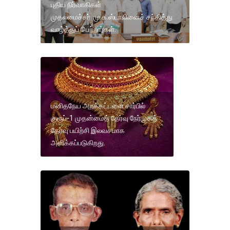
புதிய நிர்வாகிகள்
முதலமைச்சர் மு.க.ஸ்டாலினைச் சந்தித்து
வாழ்த்துப் பெற்றார்கள்.
மனிதநேய அறக்கட்டளை சார்பில்
குரூப்-1 முதன்மைத் தேர்வு நேர்முகத்
தேர்வு பயிற்சி இலவசமாக
அளிக்கப்படுகிறது.