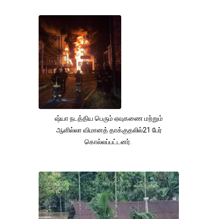
ஷ்யா நடத்திய பெரும் ஏவுகணை மற்றும்
ஆளில்லா விமானத் தாக்குதலில்21 பேர்
கொல்லப்பட்டனர்.