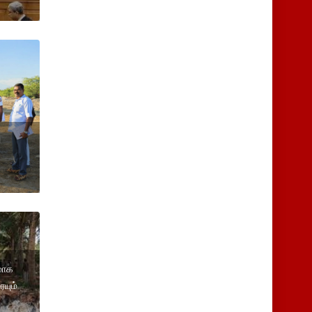
மாக
ையும்