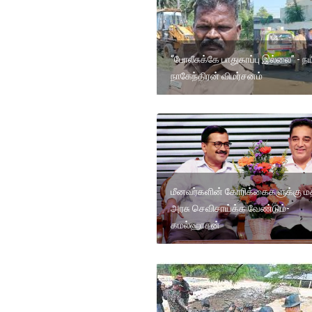
“போலீசுக்கே பாதுகாப்பு இல்லை” - ந
நாகேந்திரன் விமர்சனம்
மீனவர்களின் கோரிக்கைகளுக்கு ம
அரசு செவிசாய்க்க வேண்டும்-
கமல்ஹாசன்