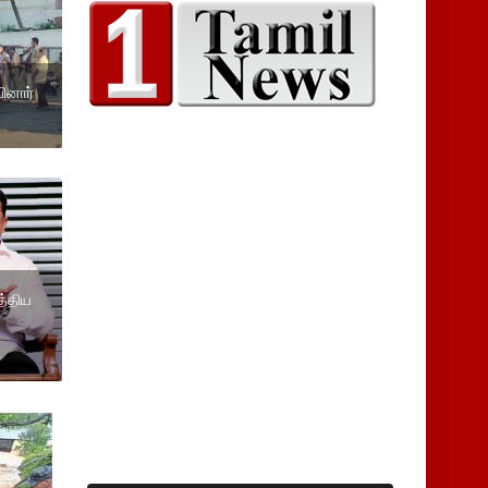
யினார்
த்திய