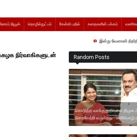
கிரைம் நியூஸ்
தொழில்நுட்பம்
கேள்வி பதில்
கதைகளின் பக்கம்
வணிகம
இன்று வேளாண் நிதிநிலை அறிக்கை 
்கழக நிர்வாகிகளுடன்
Random Posts
கொடுத்த வாக்குறுதிகளை திமுக 
நிறைவேற்றி வருகிறது - கனிமொழி எம