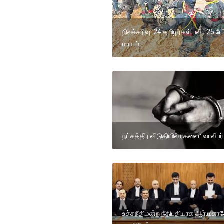
நிலச்சரிவு: 24 தமிழர்கள் பலி.. 25 பேர
மாயம்
நட்சத்திர விடுதியில் ரகளை: வாலிபர
உச்சநீதிமன்ற நீதிபதியாக ஆர்.மக