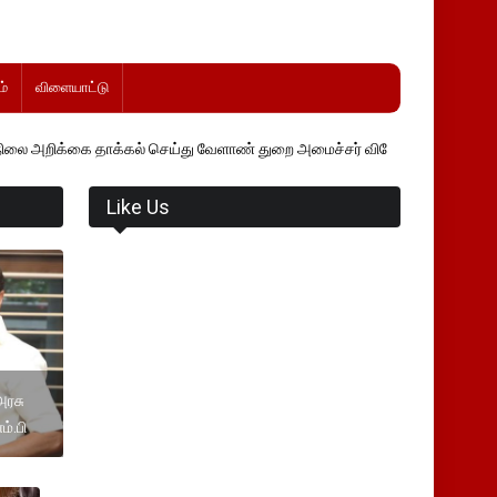
்
விளையாட்டு
தாக்கல் செய்து வேளாண் துறை அமைச்சர் வினோத் வாசித்து வருகிறார். �.
Like Us
அரசு
்.பி