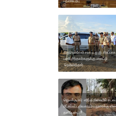
பதவியேற்பு
திருநெல்வேலி சரக டி.ஐ.ஜி. சிறப்பாக
பணிபுரிந்தவர்களுக்கு பாராட்டு
தெரிவித்தார்.
ஜெயக்குமார் எரிந்த நிலையில் சடல
மீட்கப்பட்டவிவகாரம் மதுரைக்கு விர
தனிப்படை..?