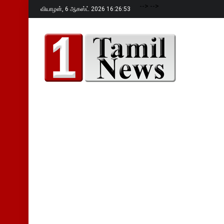
-->
-->
வியாழன்,
6 ஆகஸ்ட் 2026 16:26:54