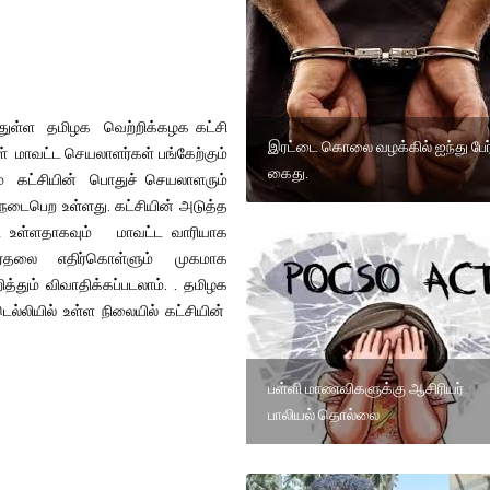
துள்ள தமிழக வெற்றிக்கழக கட்சி
இரட்டை கொலை வழக்கில் ஐந்து பேர
் மாவட்ட செயலாளர்கள் பங்கேற்கும்
கைது.
் கட்சியின் பொதுச் செயலாளரும்
டைபெற உள்ளது. கட்சியின் அடுத்த
ப்பட உள்ளதாகவும் மாவட்ட வாரியாக
ி தேர்தலை எதிர்கொள்ளும் முகமாக
ும் விவாதிக்கப்படலாம். . தமிழக
லியில் உள்ள நிலையில் கட்சியின்
பள்ளி மாணவிகளுக்கு ஆசிரியர்
பாலியல் தொல்லை