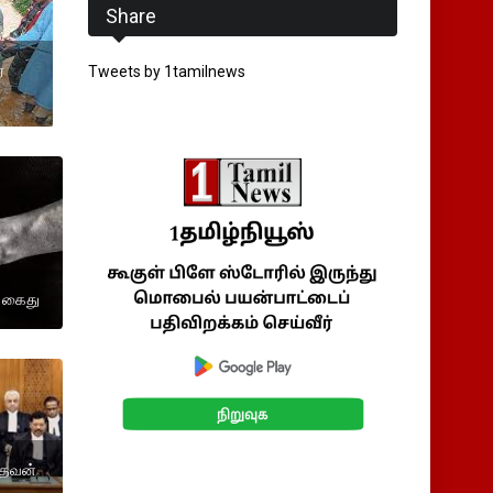
Share
்
Tweets by 1tamilnews
் கைது
ாதேவன்