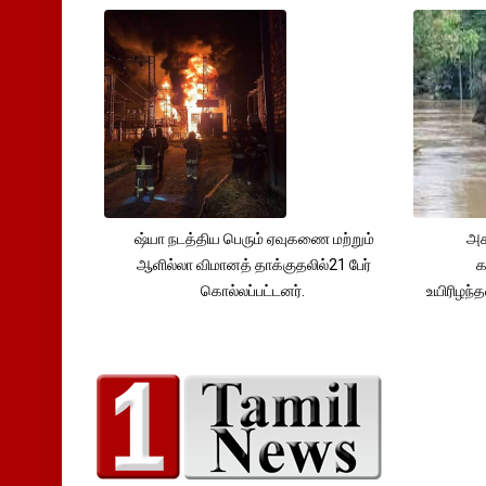
ஷ்யா நடத்திய பெரும் ஏவுகணை மற்றும்
அச
ஆளில்லா விமானத் தாக்குதலில்21 பேர்
க
கொல்லப்பட்டனர்.
உயிரிழந