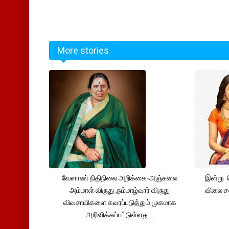
More stories
வேளாண் நிதிநிலை அறிக்கை-அஞ்சலை
இன்று 
அம்மாள் விருது ,நம்மாழ்வார் விருது
விலை சவ
விவசாயிகளை கவரப்படுத்தும் முகமாக
அறிவிக்கப்பட்டுள்ளது...