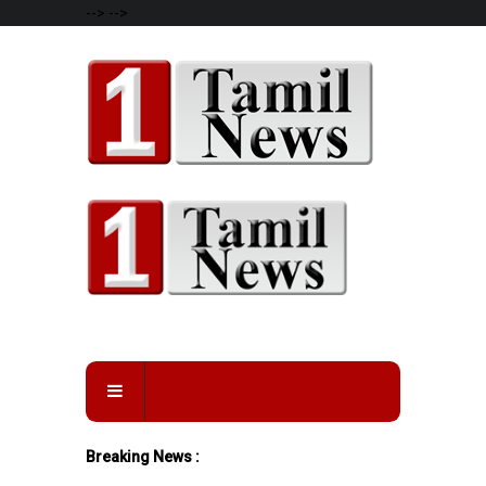
-->
-->
Breaking News :