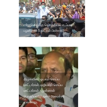
ஈரோடு கிழக்கு தொகுதியில் எடப்பாடி
பழனிசாமி 5 நாட்கள் பிரச்சாரம்.
திமுகவினர் ஓடவும் செய்ய
மாட்டார்கள்; ஒழியவும் செய்ய
மாட்டார்கள்.- முன்னாள்
பொதுப்பணித்துறை அமைச்சர்
எ.வ.வேலு,