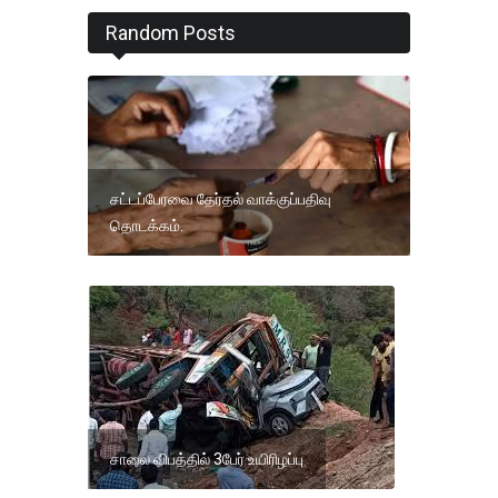
Random Posts
சட்டப்பேரவை தேர்தல் வாக்குப்பதிவு
தொடக்கம்.
சாலை விபத்தில் 3பேர் உயிரிழப்பு