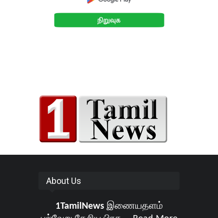
About Us
1TamilNews
இணையதளம்