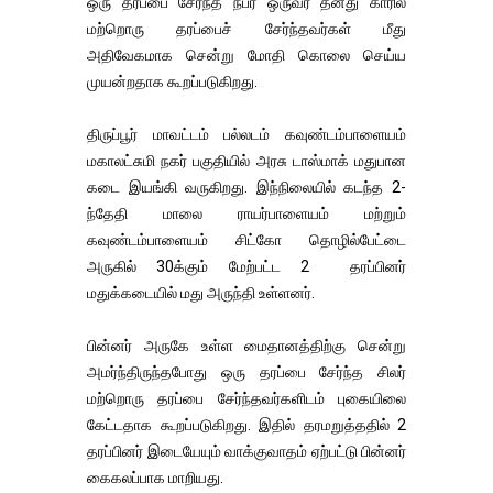
ஒரு தரப்பை சேர்ந்த நபர் ஒருவர் தனது காரில்
மற்றொரு தரப்பைச் சேர்ந்தவர்கள் மீது
அதிவேகமாக சென்று மோதி கொலை செய்ய
முயன்றதாக கூறப்படுகிறது.
திருப்பூர் மாவட்டம் பல்லடம் கவுண்டம்பாளையம்
மகாலட்சுமி நகர் பகுதியில் அரசு டாஸ்மாக் மதுபான
கடை இயங்கி வருகிறது. இந்நிலையில் கடந்த 2-
ந்தேதி மாலை ராயர்பாளையம் மற்றும்
கவுண்டம்பாளையம் சிட்கோ தொழில்பேட்டை
அருகில் 30க்கும் மேற்பட்ட 2 தரப்பினர்
மதுக்கடையில் மது அருந்தி உள்ளனர்.
பின்னர் அருகே உள்ள மைதானத்திற்கு சென்று
அமர்ந்திருந்தபோது ஒரு தரப்பை சேர்ந்த சிலர்
மற்றொரு தரப்பை சேர்ந்தவர்களிடம் புகையிலை
கேட்டதாக கூறப்படுகிறது. இதில் தரமறுத்ததில் 2
தரப்பினர் இடையேயும் வாக்குவாதம் ஏற்பட்டு பின்னர்
கைகலப்பாக மாறியது.