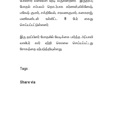
போலீசார் வலைவீசி தேடி வருகின்றனர். இருதரப்பு
மோதல் சம்பவம் தொடர்பாக கர்ணன்,விக்னேஷ்,
மகேஷ் குமார், சக்திவேல், சரவணகுமார், கனகராஜ்,
மணிகண்டன் உள்ளிட்ட 8 பேர் கைது
செய்யப்பட்டுள்ளனர்.
இரு தரப்பினர் மோதலில் வேடிக்கை பார்த்த அப்பாவி
வாலிபர் கார் ஏற்றி கொலை செய்யப்பட்டது
சோகத்தை ஏற்படுத்தியுள்ளது.
Tags :
Share via