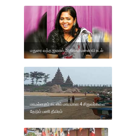
மதுரை வந்த ஐஏஎஸ் அதிகாரி மனைவி உடல்
மாமல்லபுரம் கடலில் மாயமான 4 சிறுவர்களை
தேடும் பணி தீவிரம்