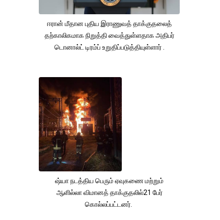
ஈரான் மீதான புதிய இராணுவத் தாக்குதலைத்
தற்காலிகமாக நிறுத்தி வைத்துள்ளதாக அதிபர்
டொனால்ட் டிரம்ப் உறுதிப்படுத்தியுள்ளார் .
ஷ்யா நடத்திய பெரும் ஏவுகணை மற்றும்
ஆளில்லா விமானத் தாக்குதலில்21 பேர்
கொல்லப்பட்டனர்.