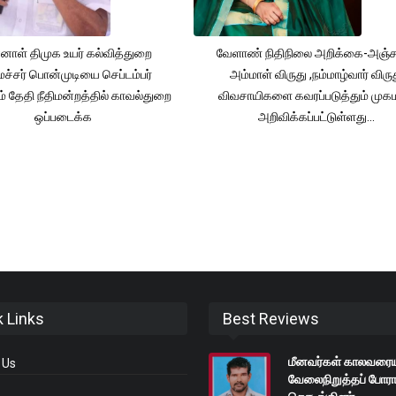
னாள் திமுக உயர் கல்வித்துறை
வேளாண் நிதிநிலை அறிக்கை-அஞ்
்சர் பொன்முடியை செப்டம்பர்
அம்மாள் விருது ,நம்மாழ்வார் விரு
் தேதி நீதிமன்றத்தில் காவல்துறை
விவசாயிகளை கவரப்படுத்தும் முக
ஒப்படைக்க
அறிவிக்கப்பட்டுள்ளது...
k Links
Best Reviews
மீனவர்கள் காலவரைய
 Us
வேலைநிறுத்தப் போர