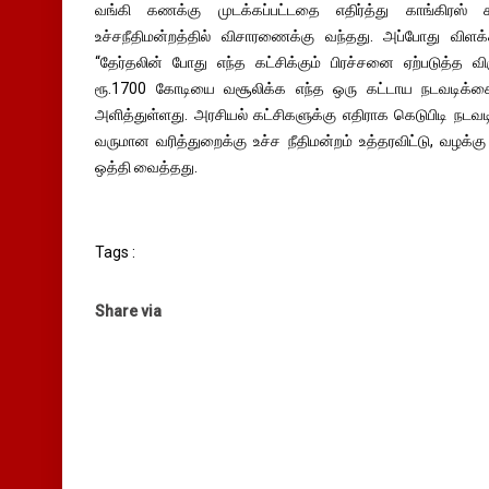
வங்கி கணக்கு முடக்கப்பட்டதை எதிர்த்து காங்கிரஸ்
உச்சநீதிமன்றத்தில் விசாரணைக்கு வந்தது. அப்போது விள
“தேர்தலின் போது எந்த கட்சிக்கும் பிரச்சனை ஏற்படுத்த விர
ரூ.1700 கோடியை வசூலிக்க எந்த ஒரு கட்டாய நடவடிக்கைய
அளித்துள்ளது. அரசியல் கட்சிகளுக்கு எதிராக கெடுபிடி நட
வருமான வரித்துறைக்கு உச்ச நீதிமன்றம் உத்தரவிட்டு, வழ
ஒத்தி வைத்தது.
Tags :
Share via