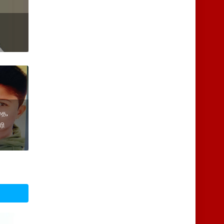
தை,
ரி