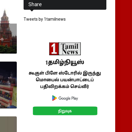
Share
Tweets by 1tamilnews
க்க