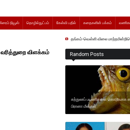
கிரைம் நியூஸ்
தொழில்நுட்பம்
கேள்வி பதில்
கதைகளின் பக்கம்
வணிகம
தங்கம்-வெள்ளி விலை மாற்றமின்றிதொடர்கிறது..
 வரித்துறை விளக்கம்
Random Posts
சுற்றுலாப் பயணிகளை கொடூரமாக க
பிரானா மீன்கள்