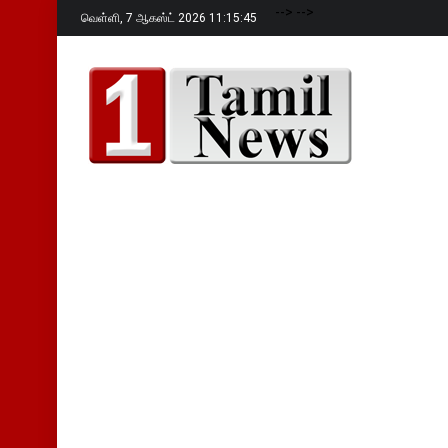
-->
-->
வெள்ளி,
7 ஆகஸ்ட் 2026 11:15:46