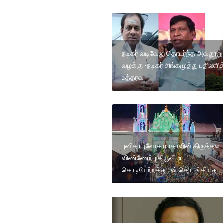
நடிகர் வடிவேலு தொடர்ந்த அவதூறு
வழக்கு -நடிகர் சிங்கமுத்து பதிலளி
உத்தரவு
புனித பரலோக மாதாவின் திருத்தல
விண்ணேற்பு திருவிழா
கொடியேற்றத்துடன் தொடங்கியது.