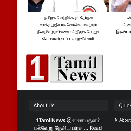
தமிழக வெற்றிக்கழக தேர்தல்
முன்
வாக்குறுதியாக சொன்ன எதையும்
அமைச
நிறைவேற்றவில்லை.- அதிமுக பொதுச்
இரண்டாம
செயலாளர் எடப்பாடி பழனிச்சாமி
About Us
Quic
1TamilNews
இணையதளம்
About
பல்வேறு தேசிய பிரச ...
Read