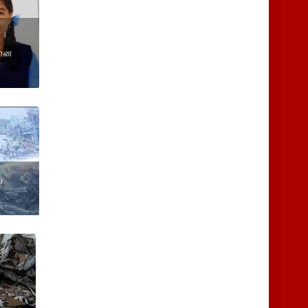
தான
ய