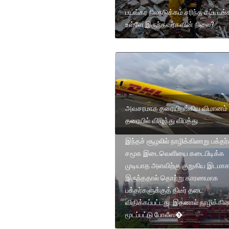
பயங்கர நிலநடுக்கம் சரிந்த கட்ட‌டங்க
உள்ளே இருந்தவர்களின் நிலை?
அவசரமாக தரையிறங்கிய விமானம் ப
தரையில் விழுந்து விபத்து
இந்தச் சூழலில் நாழிக்கிணறு பக்தர
சமூக இடைவெளியை கடைபிடிக்க
முடியாத அளவிற்கு குறுகிய இடமா
இருந்ததால் தொற்று காரணமாக
பக்தர்களுக்குத் திடீர் தடை
விதிக்கப்பட்டது. இதனால் நாழிக்கி
மூடப்பட்டு போலீஸ�