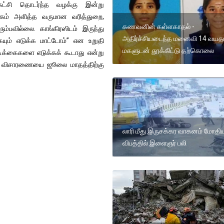
 கட்சி தொடர்ந்த வழக்கு இன்று
க்கம் அளித்த வருமான வரித்துறை,
கணவனின் கள்ளகாதல் -
ும்பவில்லை. காங்கிரஸிடம் இருந்து
அதிர்ச்சியடைந்த மனைவி 14 வய
ும் எடுக்க மாட்டோம்” என உறுதி
மகளுடன் தூக்கிட்டு தற்கொலை
வடிக்கைகளை எடுக்கக் கூடாது என்று
க்கு விசாரணையை ஜூலை மாதத்திற்கு
லாரி மீது இருசக்கர வாகனம் மோதி
விபத்தில் இளைஞர் பலி