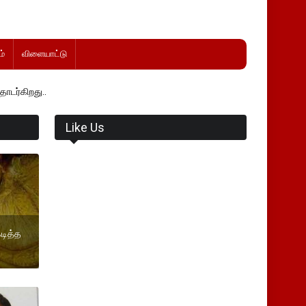
்
விளையாட்டு
Like Us
டித்த