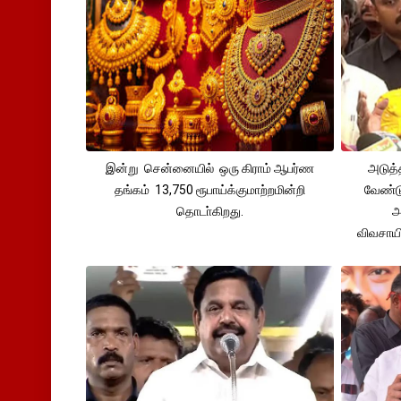
இன்று சென்னையில் ஒரு கிராம் ஆபர்ண
அடுத்
தங்கம் 13,750 ரூபாய்க்குமாற்றமின்றி
வேண்டு
தொடா்கிறது.
அ
விவசாய