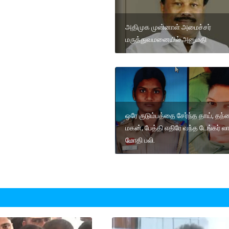
அதிமுக முன்னாள் அமைச்சர்
மருத்துவமனையில் அனுமதி
ஒரே குடும்பத்தை சேர்ந்த தாய், தந்
மகன், பேத்தி எதிரே வந்த டேங்கர் லா
மோதி பலி.