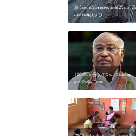
இரட்டை ரயில் பாதை பணி 25 டன் இரு
கம்பிகள்திருட்டு
100 கோடி இழப்பீடு; கார்கேவுக்கு
வக்கீல் நோட்டீஸ்