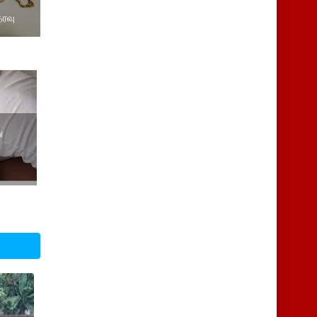
தரவு
ு