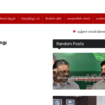
கிரைம் நியூஸ்
தொழில்நுட்பம்
கேள்வி பதில்
கதைகளின் பக்கம்
வணிகம
தஞ்சை காவல் நிலையத்தில் விசாரணை
ைது
Random Posts
இபிஎஸ் குறித்து கேள்வி.. விடாமல் சி
ஓபிஎஸ்