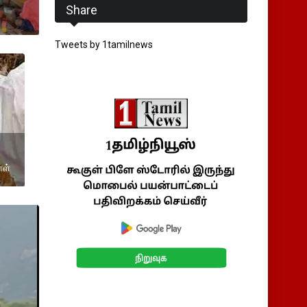
Share
Tweets by 1tamilnews
ாள்