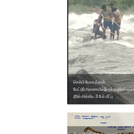
செல்பி மோகத்தால்
மேட்டூர்அணையில்இருந்து திறக்கப்ப
நீரில் சிக்கிய 3 பேர் மீட்பு