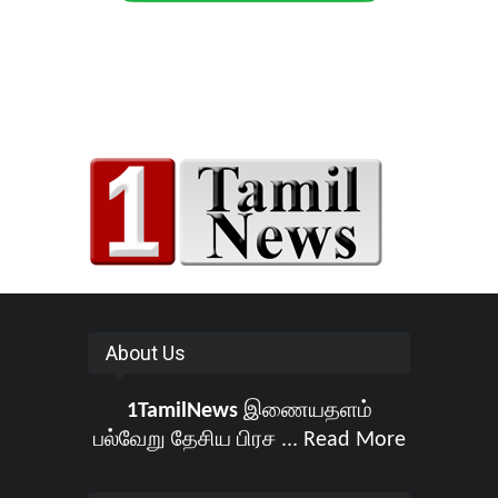
About Us
1TamilNews
இணையதளம்
பல்வேறு தேசிய பிரச ...
Read More