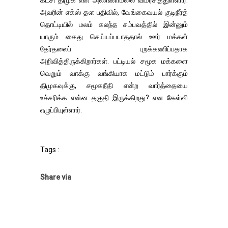
கட்சி திமுக என அண்ணாமலை விமர்சித்துள்ளார்.
அவரின் எக்ஸ் தள பதிவில், வேங்கைவயல் குடிநீர்த்
தொட்டியில் மலம் கலந்த சம்பவத்தில் இன்னும்
யாரும் கைது செய்யப்படாததால் ஊர் மக்கள்
தேர்தலைப் புறக்கணிப்பதாக
அறிவித்திருக்கிறார்கள். பட்டியல் சமூக மக்களை
வெறும் வாக்கு வங்கியாக மட்டும் பார்க்கும்
திமுகவுக்கு, சமூகநீதி என்ற வார்த்தையை
உச்சரிக்க என்ன தகுதி இருக்கிறது? என கேள்வி
எழுப்பியுள்ளார்.
Tags :
Share via