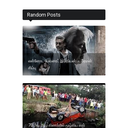
Random Posts
என்னோட பேவரைட் இந்தியன் படம்தான்..
சிம்பு
70 அடி ஆழ கிணற்றில் மூழ்கிய கார்