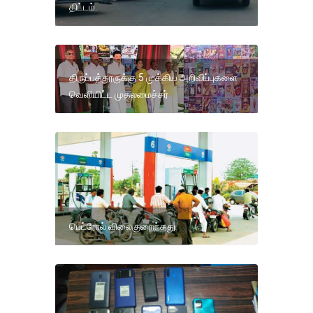
திட்டம்.
திருப்பத்தூருக்கு 5 முக்கிய அறிவிப்புகளை
வெளியிட்ட முதலமைச்சர்
பெட்ரோல் விலைகுறைந்தது