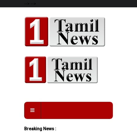
-->
-->
Breaking News :