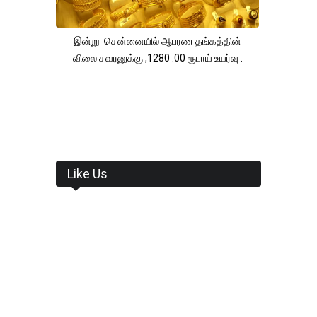
இன்று சென்னையில் ஆபரண தங்கத்தின்
விலை சவரனுக்கு ,1280 .00 ரூபாய் உயர்வு .
Like Us