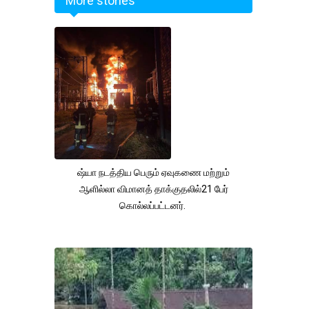
More stories
ஷ்யா நடத்திய பெரும் ஏவுகணை மற்றும்
ஆளில்லா விமானத் தாக்குதலில்21 பேர்
கொல்லப்பட்டனர்.