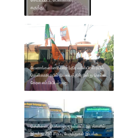
கருத்து
வேளாங்கண்ணி வாராந்திர எக்ஸ்பிரஸ் ரயில்
தென்காசி ரயில் நிலையத்தில் நின்று செல்ல
கேரள எம்.பியிடம் மனு.
சென்னை, பெங்களூரு உள்ளிட்ட இடங்களில்
இருந்து 750 சிறப்பு பேருந்துகள் இயக்க