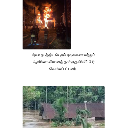
ஷ்யா நடத்திய பெரும் ஏவுகணை மற்றும்
ஆளில்லா விமானத் தாக்குதலில்21 பேர்
கொல்லப்பட்டனர்.