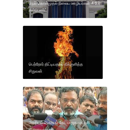
நெல் கொள்முதல் நிலைய ஊழியர்கள் 4 பேர்
சஸ்பெண்ட்
பெற்றோர் திட்டியதால் தீக்குளித்த
சிறுவன்
அரசியல் ஆதாயம் தேட பாஜக முயற்சி -
திருமாவளவன்