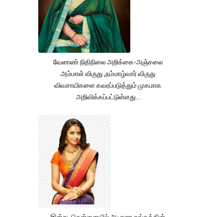
வேளாண் நிதிநிலை அறிக்கை-அஞ்சலை
அம்மாள் விருது ,நம்மாழ்வார் விருது
விவசாயிகளை கவரப்படுத்தும் முகமாக
அறிவிக்கப்பட்டுள்ளது...
இன்று சென்னையில் ஆபரண தங்கத்தின்