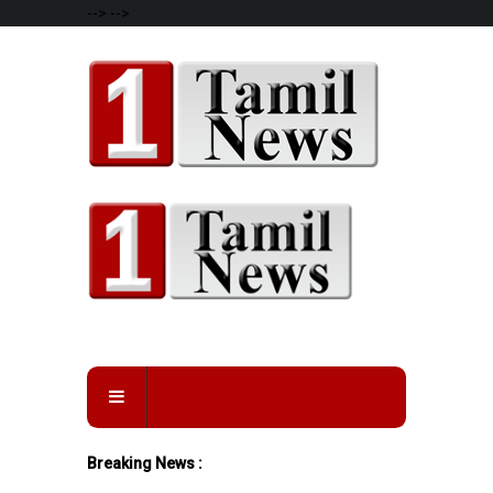
-->
-->
Breaking News :