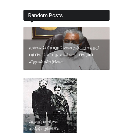
Random Posts
முல்லை பெரியாறு அணை குறித்து வதந்தி
பரப்பினால் சட்ட நடவடிக்கை... பினராயி
விஜயன் எச்சரிக்கை
ஆளுநர் மாளிகை
நடத்திய இலக்கிய