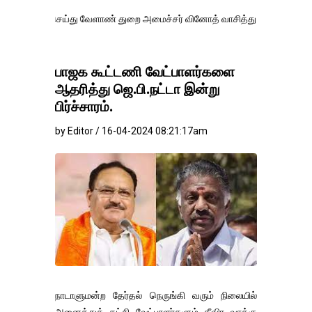
ெய்து வேளாண் துறை அமைச்சர் வினோத் வாசித்து வருகிறார். �.
பாஜக கூட்டணி வேட்பாளர்களை
ஆதரித்து ஜெ.பி.நட்டா இன்று
பிர்ச்சாரம்.
by Editor / 16-04-2024 08:21:17am
நாடாளுமன்ற தேர்தல் நெருங்கி வரும் நிலையில்