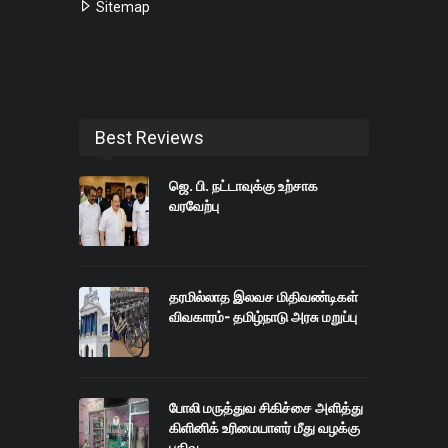
Sitemap
Best Reviews
ஜெ. பி. நட்டாவுக்கு உற்சாக
வரவேற்பு
தரமில்லாத இலவச மிதிவண்டிகள்
விவகாரம்- தமிழ்நாடு அரசு மறுப்பு
போலி மருத்துவ சிகிச்சை அளித்து
கிளினிக் உரிமையாளர் மீது வழக்கு
பதிவு