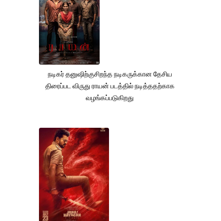
நடிகர் தனுஷிற்குசிறந்த நடிகருக்கான தேசிய
திரைப்பட விருது ராயன் படத்தில் நடித்ததற்காக
வழங்கப்படுகிறது