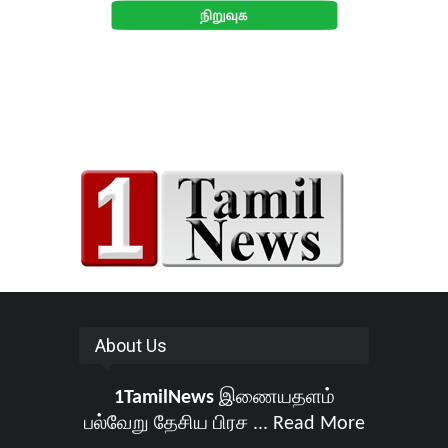
About Us
1TamilNews
இணையதளம்
பல்வேறு தேசிய பிரச ...
Read More