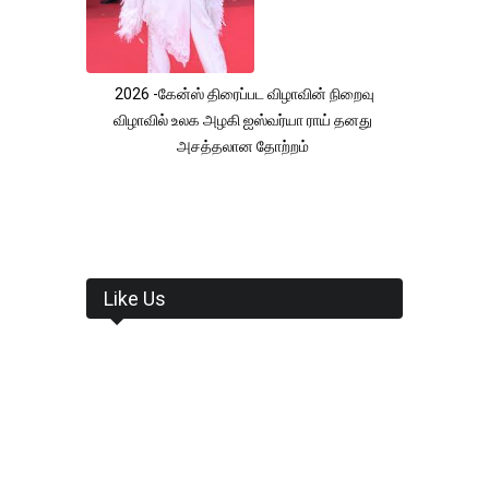
2026 -கேன்ஸ் திரைப்பட விழாவின் நிறைவு
விழாவில் உலக அழகி ஐஸ்வர்யா ராய் தனது
அசத்தலான தோற்றம்
Like Us