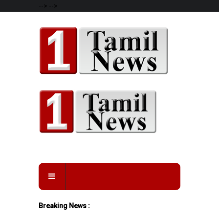
-->
-->
Breaking News :