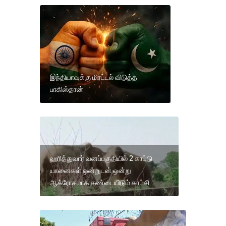
இந்தியாவுக்கு மிரட்டல் விடுத்த
பாகிஸ்தான்
ஹரித்துவார் வனப்பகுதியில் 2 காட்டு
யானைகள் ஒன்றுடன் ஒன்று
ஆக்ரோசமாக சண்டையிடும் காட்சி