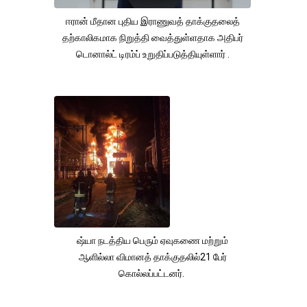
ஈரான் மீதான புதிய இராணுவத் தாக்குதலைத்
தற்காலிகமாக நிறுத்தி வைத்துள்ளதாக அதிபர்
டொனால்ட் டிரம்ப் உறுதிப்படுத்தியுள்ளார் .
ஷ்யா நடத்திய பெரும் ஏவுகணை மற்றும்
ஆளில்லா விமானத் தாக்குதலில்21 பேர்
கொல்லப்பட்டனர்.