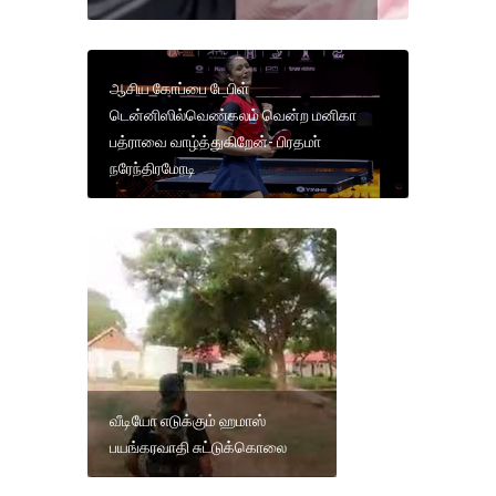
ஆசிய கோப்பை டேபிள்
டென்னிஸில்வெண்கலம் வென்ற மனிகா
பத்ராவை வாழ்த்துகிறேன்- பிரதமா்
நரேந்திரமோடி
வீடியோ எடுக்கும் ஹமாஸ்
பயங்கரவாதி சுட்டுக்கொலை