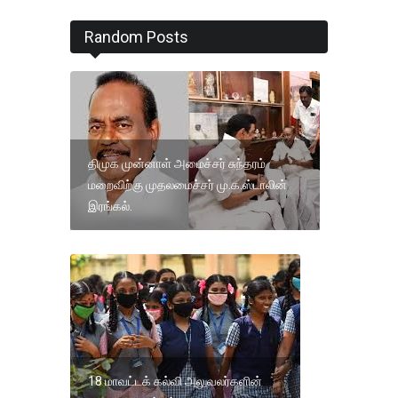
Random Posts
திமுக முன்னாள் அமைச்சர் சுந்தரம்
மறைவிற்கு முதலமைச்சர் மு.க.ஸ்டாலின்
இரங்கல்.
18 மாவட்டக் கல்வி அலுவலர்களின்