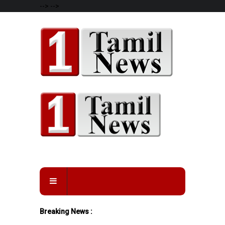
-->
-->
Breaking News :