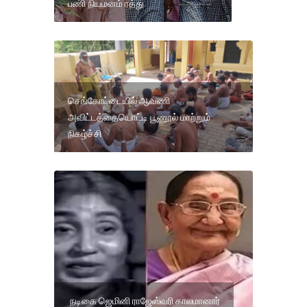
பணி நியமனம் ரத்து
செங்கோட்டையில் ஆவணி
அவிட்டத்தையொட்டி பூணூல் மாற்றும்
நிகழ்ச்சி
நடிகை ஜெமினி ராஜேஸ்வரி காலமானார்