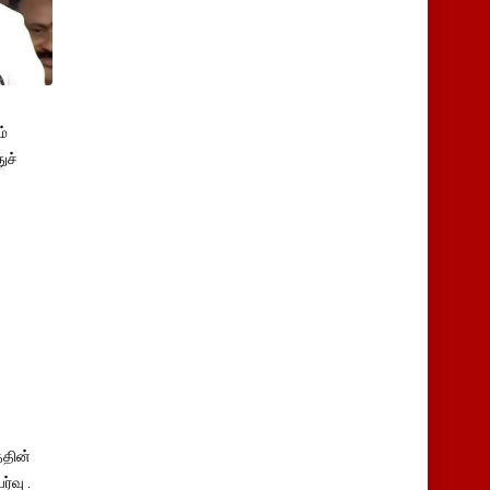
்
ுச்
தின்
்வு .