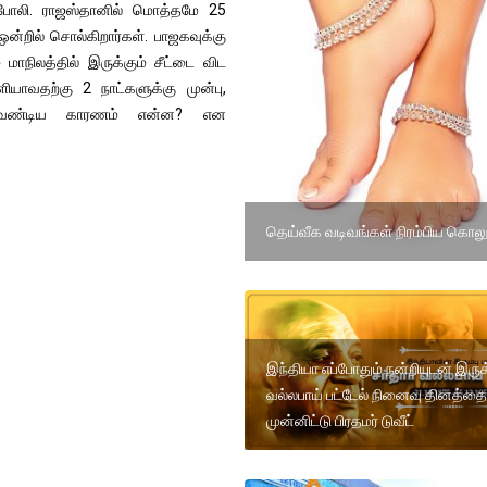
ே போலி. ராஜஸ்தானில் மொத்தமே 25
்றில் சொல்கிறார்கள். பாஜகவுக்கு
மாநிலத்தில் இருக்கும் சீட்டை விட
ியாவதற்கு 2 நாட்களுக்கு முன்பு,
ேண்டிய காரணம் என்ன? என
தெய்வீக வடிவங்கள் நிரம்பிய கொலு
இந்தியா எப்போதும் நன்றியுடன் இருக்
வல்லபாய் பட்டேல் நினைவு தினத்தை
முன்னிட்டு பிரதமர் டுவீட்