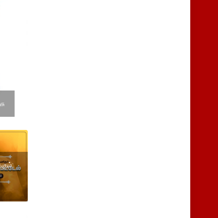
சு
கும்: