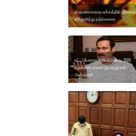
திருமணமாகாத ஏக்கத்தில் இளைஞர
தீக்குளித்து தற்கொலை
சட்டப்பேரவை அறிவிப்பின்படி 500
மதுக்கடைகளை மூடாதது ஏன் -
அன்புமணி