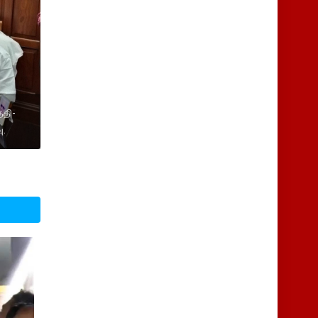
ேதி-
ு.