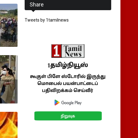
Share
Tweets by 1tamilnews
ில்
ு