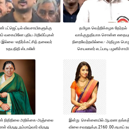
் பட்ஜெட்டில் விவசாயிகளுக்கு
தமிழக வெற்றிக்கழக தேர்தல்
ும் வகையிலோ புதிய அறிவிப்புகள்
வாக்குறுதியாக சொன்ன எதையும
் இல்லை -எதிர்க்கட்சித் தலைவர்
நிறைவேற்றவில்லை.- அதிமுக பொத
உதயநிதி ஸ்டாலின்
செயலாளர் எடப்பாடி பழனிச்சாமி
் நிதிநிலை அறிக்கை-அஞ்சலை
இன்று சென்னையில் ஆபரண தங்கத்
ாள் விருது ,நம்மாழ்வார் விருது
விலை சவரனுக்கு 2160 .00 ரூபாய் உயர