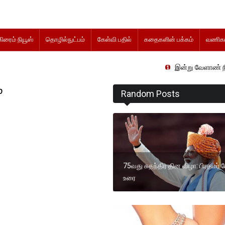
கிரைம் நியூஸ்
தொழில்நுட்பம்
கேள்வி பதில்
கதைகளின் பக்கம்
வணிகம
இன்று வேளாண் நிதிநிலை அறிக்கை
்
Random Posts
75வது சுதந்திர தின விழா: பிரதமர் 
உரை