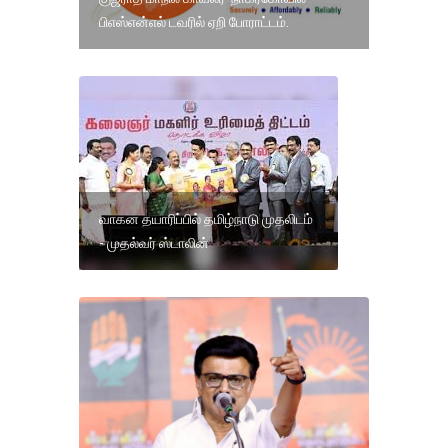
பிஎஸ்என்எல் டவரில் ஏறி போராட்டம்.
வாகன தயாரிப்பில் தமிழ்நாடு முதலிடம்
- முதல்வர் ஸ்டாலின்