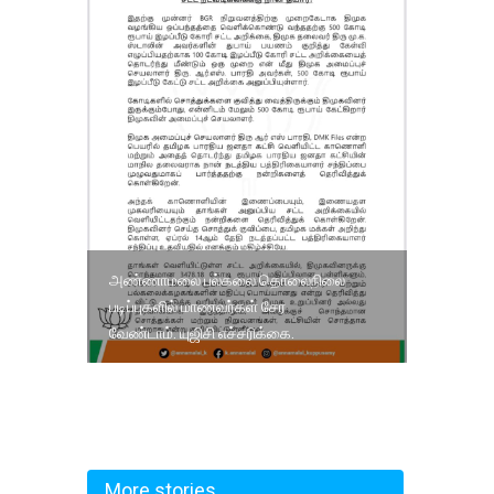
அண்ணாமலை பல்கலை தொலைநிலை
படிப்புகளில் மாணவர்கள் சேர
வேண்டாம். யுஜிசி எச்சரிக்கை.
More stories