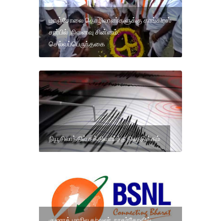
மாஞ்சோலை தொழிலாளர்களுக்கு காங்கிரஸ்
சார்பில் நினைவு சின்னம்:
செல்வப்பெருந்தகை
நியூசிலாந்தில் சக்திவாய்ந்த நிலநடுக்கம்
குஜராத் மாநில காவலர் நாகர்கோவில்