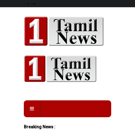
-->
-->
Breaking News :