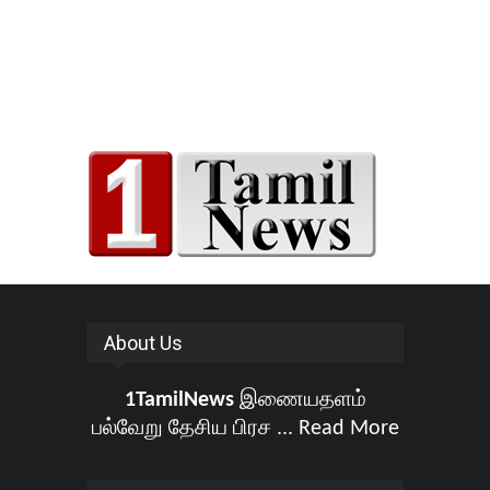
About Us
1TamilNews
இணையதளம்
பல்வேறு தேசிய பிரச ...
Read More