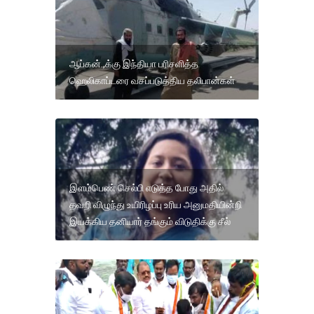
ஆப்கன்.,க்கு இந்தியா பரிசளித்த
ஹெலிகாப்டரை வசப்படுத்திய தலிபான்கள்
இளம்பெண் செல்பி எடுத்த போது அதில்
தவறி விழுந்து உயிரிழப்பு உரிய அனுமதியின்றி
இயக்கிய தனியார் தங்கும் விடுதிக்கு சீல்