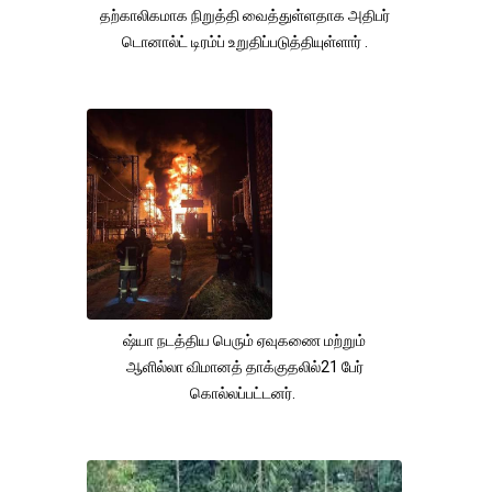
தற்காலிகமாக நிறுத்தி வைத்துள்ளதாக அதிபர்
டொனால்ட் டிரம்ப் உறுதிப்படுத்தியுள்ளார் .
ஷ்யா நடத்திய பெரும் ஏவுகணை மற்றும்
ஆளில்லா விமானத் தாக்குதலில்21 பேர்
கொல்லப்பட்டனர்.