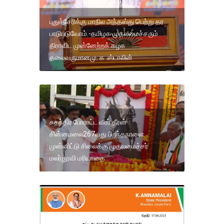
புதுச்சேரிக்கு மாநில அந்தஸ்து பெற்று தர
பாடுபடுவோம்.-தமிழக முதலமைச்சரும்
திராவிட முன்னேற்றக் கழக
தலைவருமானமு. க .ஸ்டாலின்
சுதந்திர போராட்ட வீரர் தீரன்
சின்னமலை267வது பிறந்தநாளை
முன்னிட்டு சிலைக்கு முதலமைச்சர்
மலர்தூவி மரியாதை.