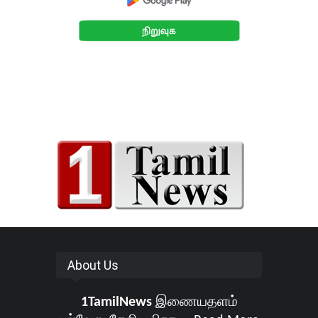
About Us
1TamilNews
இணையதளம்