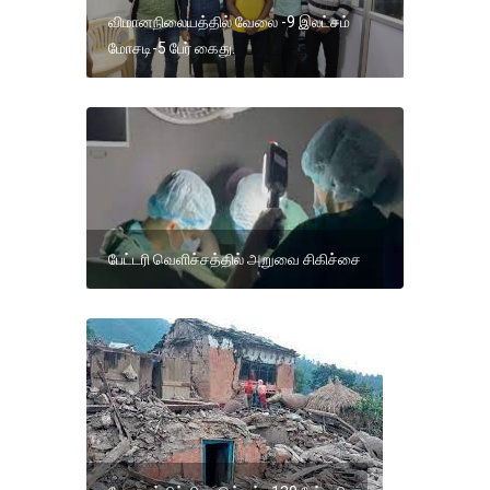
விமானநிலையத்தில் வேலை -9 இலட்சம்
மோசடி-5 பேர் கைது.
பேட்டரி வெளிச்சத்தில் அறுவை சிகிச்சை