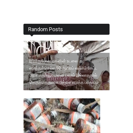
Random Posts
இறந்துபோன மகனின் உடலை
எடுத்துச்செல்ல 50 ஆயிரம் லஞ்சம் கேட்ட
அரசு மருத்துவமனை பணம் இல்லாததால்
தெருத்தெருவாக பிச்சை எடுத்த பரிதாபம்