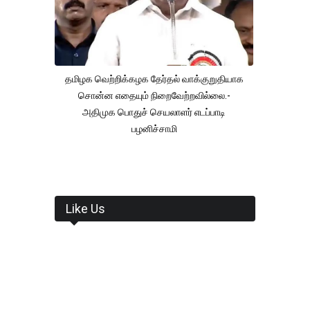
தமிழக வெற்றிக்கழக தேர்தல் வாக்குறுதியாக
சொன்ன எதையும் நிறைவேற்றவில்லை.-
அதிமுக பொதுச் செயலாளர் எடப்பாடி
பழனிச்சாமி
Like Us