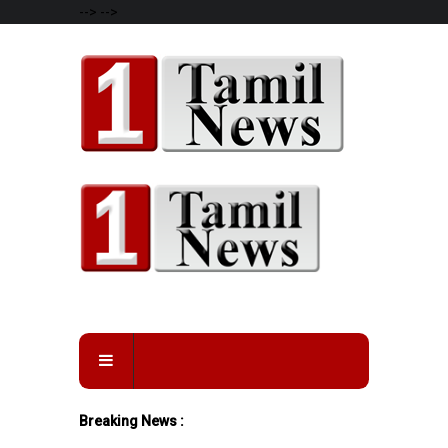
-->
-->
Breaking News :