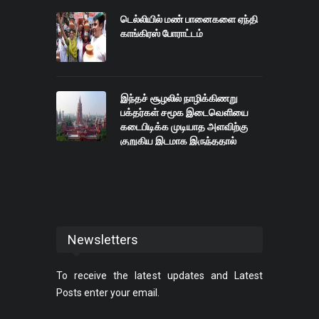
டெல்லியில் மண் பானைகளை ஏந்தி
காங்கிரஸ் போராட்டம்
இந்தச் சூழலில் நாழிக்கிணறு
பக்தர்கள் சமூக இடைவெளியை
கடைபிடிக்க முடியாத அளவிற்கு
குறுகிய இடமாக இருந்ததால்
தொற்று காரணமாக
பக்தர்களுக்குத் திடீர் தடை
விதிக்கப்பட்டது. இதனால்
நாழிக்கிணறு மூடப்பட்டு போலீஸ�
Newsletters
To receive the latest updates and Latest
Posts enter your email.