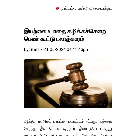
தங்கம்-வெள்ளி விலை மாற்றமின்றிதொடர்கிறது..
இயற்கை உபாதை கழிக்கச்சென்ற
பெண் கூட்டு பலாத்காரம்
by Staff / 24-06-2024 04:41:43pm
ஆந்திர மாநிலம் பாபட்லா மாவட்டம் ஈப்புருபாலத்தை
சேர்ந்த இளம்பெண் ஒருவர் இன்டர்ஷிப் படித்து
முடித்துவிட்டு வீட்டில் தையல் தொழில் செய்து