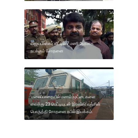
விஜயபாஸ்கர் வீட்டில் 7 மணி நேரமாக
நடக்கும் சோதனை
மலைப்பாதையில் மணல் மூட்டைகளை
வைத்து 23 பெட்டியுடன் இரண்டு எஞ்சின்
பொருத்தி சோதனை ரயில் இயக்கம்.