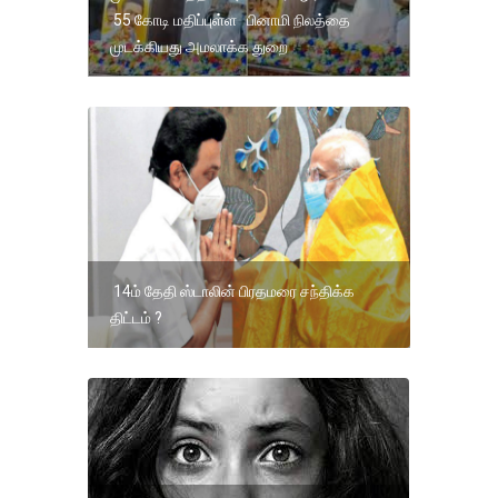
55 கோடி மதிப்புள்ள பினாமி நிலத்தை
முடக்கியது அமலாக்க துறை
14ம் தேதி ஸ்டாலின் பிரதமரை சந்திக்க
திட்டம் ?