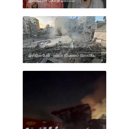
இளம்பெண் கொடூர கொலை
இஸ்ரேல் போர் - ரஷ்யா தீர்மானம் நிராகரிப்பு