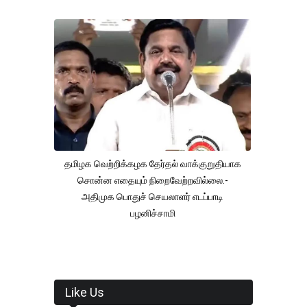
தமிழக வெற்றிக்கழக தேர்தல் வாக்குறுதியாக
சொன்ன எதையும் நிறைவேற்றவில்லை.-
அதிமுக பொதுச் செயலாளர் எடப்பாடி
பழனிச்சாமி
Like Us