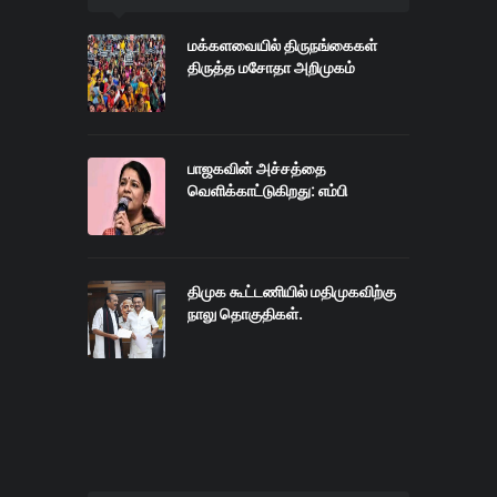
மக்களவையில் திருநங்கைகள்
திருத்த மசோதா அறிமுகம்
பாஜகவின் அச்சத்தை
வெளிக்காட்டுகிறது: எம்பி
திமுக கூட்டணியில் மதிமுகவிற்கு
நாலு தொகுதிகள்.