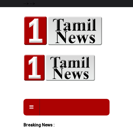
-->
-->
Breaking News :