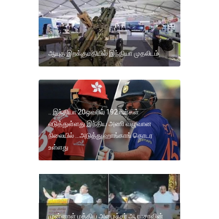
ஆயுத இறக்குமதியில் இந்தியா முதலிடம்
.. இந்தியா 20ஒவரில் 192 ரன்கள்
எடுத்துள்ளது இந்திய அணி வழுவான
நிலையில் ...அடுத்து ஹாங்காங் தொடர
உள்ளது
முன்னாள் மத்திய அமைச்சர் ஆ ராசாவின்