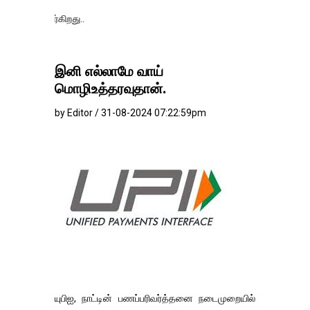
தங்கம்-வெள்ள
இனி எல்லாமே வாய்
மொழிஉத்தரவுதான்.
by Editor / 31-08-2024 07:22:59pm
யுபிஐ, நாட்டின் பணப்பரிவர்த்தனை நடைமுறையில்