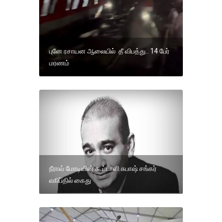
புனே ரசாயன ஆலையில் தீ விபத்து.. 14 பேர்
மரணம்
நீராவ் மோடியின் கூட்டாளி சுபாஷ் சங்கர்
எகிப்தில் கைது