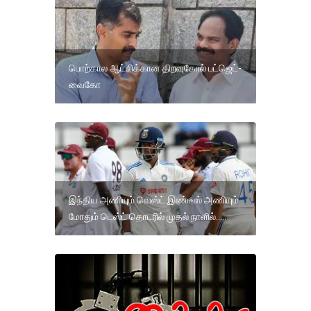
பொற்கால ஆட்சிக்கான திறவுகோல் பட்ஜெட்-
வைகோ
இந்திய அணியும் வெஸ்ட் இண்டீஸ் அணியும்
மோதும் டெஸ்ட் தொடரில் முதல் நாளில்.....