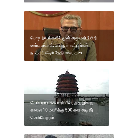
பொது இடங்களில் முன் அனுமதியின்றி
ஊர்வலங்கள், பொதுக் கூட்டங்கள்
நடத்த17ஆம் தேதி வரை தடை
செம்பரம்பாக்கம் ஏரியிலிருந்து இன்று
காலை 10 மணிக்கு 500 கன அடி நீர்
வெளியேற்றம்