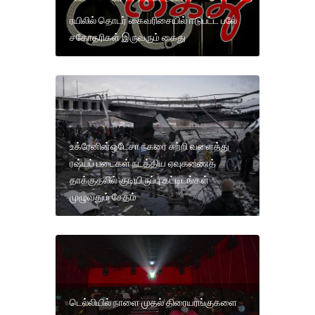
ரயிலில் தொடர் கைவரிசையில் ஈடுபட்ட பலே
சகோதரிகள் இருவரும் கைது
உக்ரேனின்ஒடேசா நகரை சுற்றி வளைத்து
ரஷ்யப் படைகள் நடத்திய ஏவுகணைத்
தாக்குதலில் குடியிருப்பு கட்டிடங்கள்
முழுவதும் சேதம்
டெல்லியில் நாளை முதல் திரையரங்குகளை