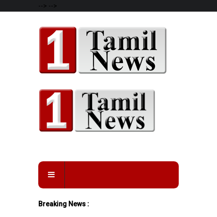
-->
-->
Breaking News :