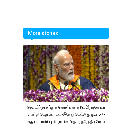
More stories
தொடர்ந்து கற்றுக் கொள்பவர்களே இறுதிவரை
வெற்றி பெறுவார்கள்-இன்று டெல்லி ஐ.ஐ.டி 57-
வது பட்டமளிப்பு விழாவில் பிரதமர் நரேந்திர மோடி