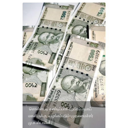
சொன்னபடி கண்டிப்பாக ஆயிரம் ரூபாய்
மகளிருக்கு வழங்கப்படும்-முதலமைச்சர்
மு.க.ஸ்டாலின்