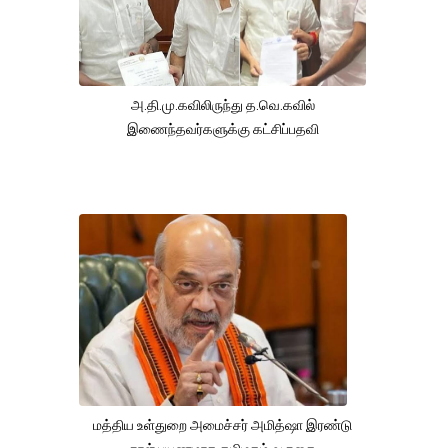
அ.தி.மு.கவிலிருந்து த.வெ.கவில்
இணைந்தவர்களுக்கு கட்சிப்பதவி
மத்திய உள்துறை அமைச்சர் அமித்ஷா இரண்டு