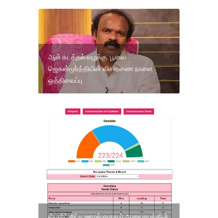
ஆள் கடத்தல் வழக்கு: பூவை
ஜெகன்மூர்த்தியின் விசாரணை நாளை
ஒத்திவைப்பு
ஸ்மார்ட் சிட்டி ஊழல் ஒருநபர் ஆணையத்தின்