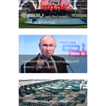
டி.20 கிரிக்கெட் உலக கோப்பையை
.வென்றது இங்கிலாந்து
பயங்கரவாத தாக்குதல்களுக்கு இது தான்
காரணம் - ரஷ்ய அதிபர்
தொழிற்சங்க வேலை நிறுத்த போராட்டம்
பணியாளர்களுக்கு திருநெல்வேலி மண்டலம்