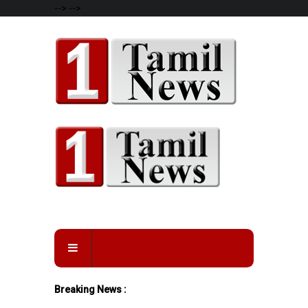
-->
-->
Breaking News :