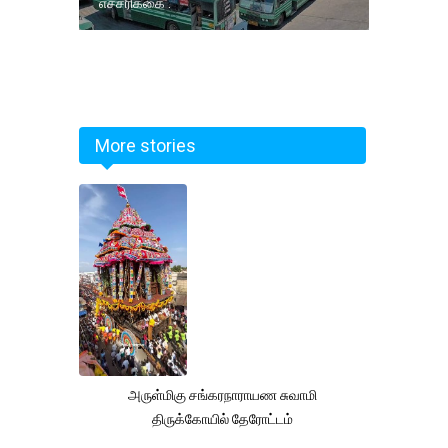
எச்சரிக்கை .
More stories
அருள்மிகு சங்கரநாராயண சுவாமி
திருக்கோயில் தேரோட்டம்