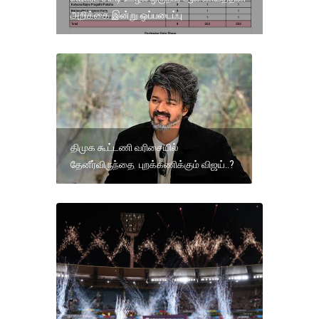
அறிக்கை இன்று ஒப்படைப்பு
திமுக கூட்டணி வரிசையில்
தேனீர்விருந்தை புறக்கணிக்கும் விஜய்..?