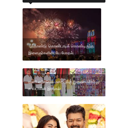
புத்தாண்டு கொண்டாடிக் கொண்டிருந்த
இளைஞர்களிடையே மோதல்.
ராணி எலிசபெத் மறைவுக்கு முதலமைச்சர் மு
க ஸ்டாலின் இரங்கல்