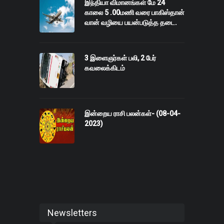
இந்தியா விமானங்கள் மே 24
காலை 5 .00மணி வரை பாகிஸ்தான்
வான் வழியை பயன்படுத்த தடை.
3 இளைஞர்கள் பலி, 2 பேர்
கவலைக்கிடம்
இன்றைய ராசி பலன்கள்- (08-04-
2023)
Newsletters