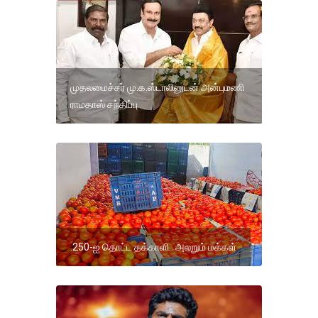
முதலமைச்சர் மு.க.ஸ்டாலினுடன் அன்புமணி
ராமதாஸ் சந்திப்பு
.250-ஐ தொட்ட தக்காளி.. அலறும் மக்கள்