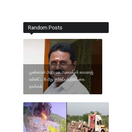
Random Posts
முன்னாள் அதிமுக அமைச்சர் காமராஜ்
உள்ளிட்ட 6 மீது குற்றப்பத்திரிக்கை
தாக்கல்.