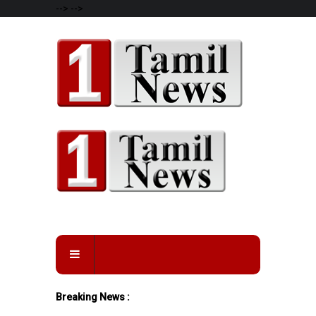
-->
-->
Breaking News :