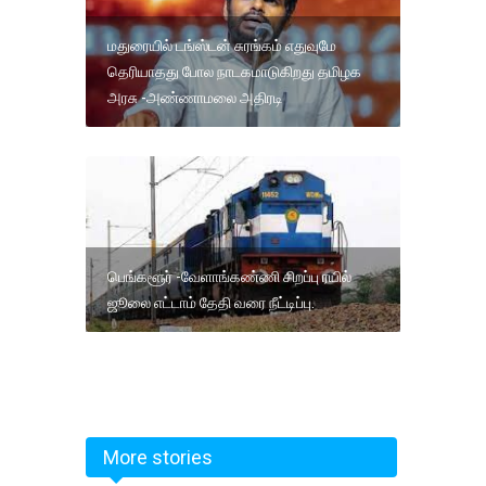
மதுரையில் டங்ஸ்டன் சுரங்கம் எதுவுமே
தெரியாதது போல நாடகமாடுகிறது தமிழக
அரசு -அண்ணாமலை அதிரடி
பெங்களூர் -வேளாங்கண்ணி சிறப்பு ரயில்
ஜூலை எட்டாம் தேதி வரை நீட்டிப்பு.
More stories