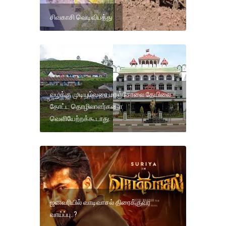
சிவகாசி வெடிவிபத்து
வழக்கு முடியும்வரை மாஞ்சோலை தேயிலை
தோட்ட தொழிலாளர்களை
வெளியேற்றக்கூடாது.
ஜனவரியில் வாடிவாசல் திரைக்குவர
வாய்ப்பு..?