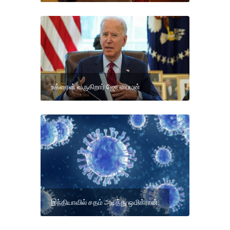
உக்ரைன் வருகிறார் ஜோ பைடன்
இந்தியாவில் சதம் அடித்து ஒமிக்ரான்: