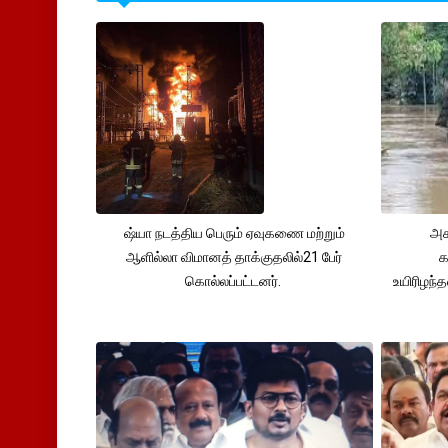
ஷ்யா நடத்திய பெரும் ஏவுகணை மற்றும்
அச
ஆளில்லா விமானத் தாக்குதலில்21 பேர்
க
கொல்லப்பட்டனர்.
உயிரிழந