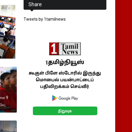
Share
Tweets by 1tamilnews
ள்
ாலை 9
ிவு.