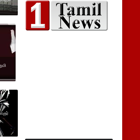
றுமி
ளைஞர்
்