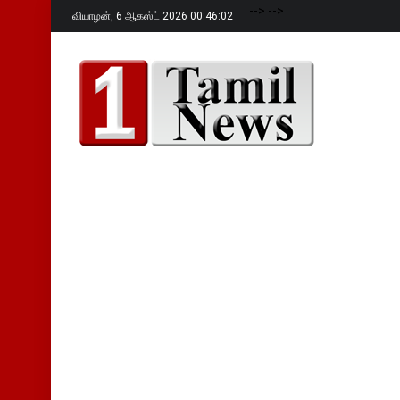
-->
-->
வியாழன்,
6 ஆகஸ்ட் 2026 00:46:03