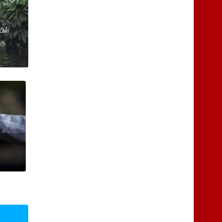
ில்
ரு