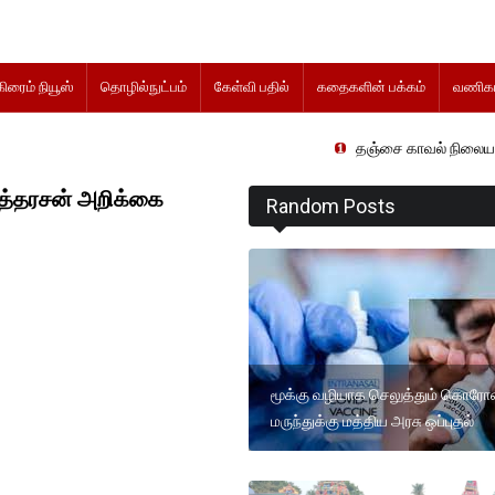
கிரைம் நியூஸ்
தொழில்நுட்பம்
கேள்வி பதில்
கதைகளின் பக்கம்
வணிகம
தஞ்சை காவல் நிலையத்தில் விசா
முத்தரசன் அறிக்கை
Random Posts
மூக்கு வழியாக செலுத்தும் கொர
மருந்துக்கு மத்திய அரசு ஒப்புதல்