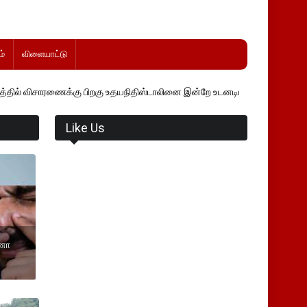
்
விளையாட்டு
ரணைக்கு பிறகு உதயநிதிஸ்டாலினை இன்றே உடனடியாக விடுவிக்கப்பட வேண்.
Like Us
ோனா