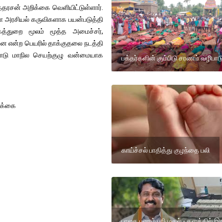
்தரசன் அறிக்கை வெளியிட்டுள்ளார்.
ளை அரசியல் கருவிகளாக பயன்படுத்தி
க்கத்துறை மூலம் மூத்த அமைச்சர்,
னை என்ற பெயரில் தாக்குதலை நடத்தி
்நாடு மாநில செயற்குழு வன்மையாக
பக்தர்களின் கும்பிடு சரணம் வழிபாட
றிக்கை
காய்ச்சல் பாதித்து குழந்தை பலி
பாஜக பணம் பறிமுதல் - களத்தில் இற