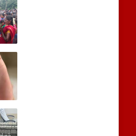
ு
ங்கும்