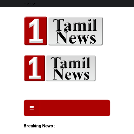
-->
-->
Breaking News :