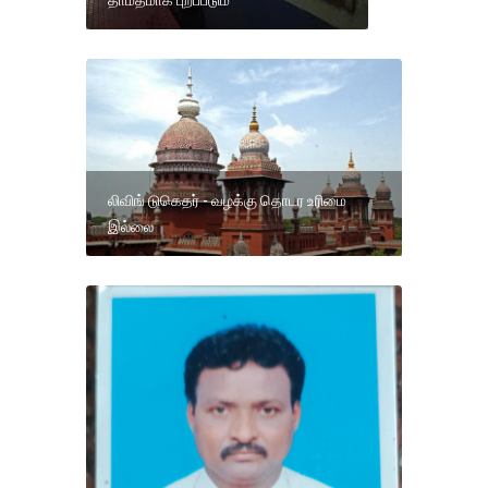
தாமதமாக புறப்படும்
லிவிங் டுகெதர் - வழக்கு தொடர உரிமை
இல்லை