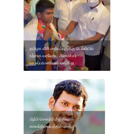
தமிழக வீரர் மாரியப்பனுக்கு டெல்லியில்
உற்சாக வரவேற்பு: அமைச்சர்
மா.சுப்பரமணியன் வாழ்த்து
ஆர்பி செளத்ரி மீது விஷால்
காவல்நிலையத்தில் புகார்