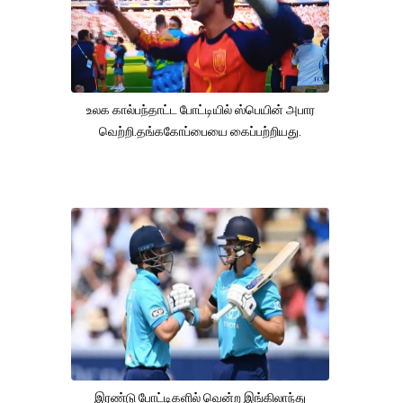
உலக கால்பந்தாட்ட போட்டியில் ஸ்பெயின் அபார
வெற்றி.தங்ககோப்பையை கைப்பற்றியது.
இரண்டு போட்டிகளில் வென்ற இங்கிலாந்து