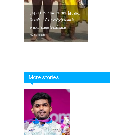
ரவுடியுடன் உல்லாசமாக இருந்த
பெண்....பட்டா கத்திகளால்
சரமாரியாக வெட்டியா
கணவன்
More stories