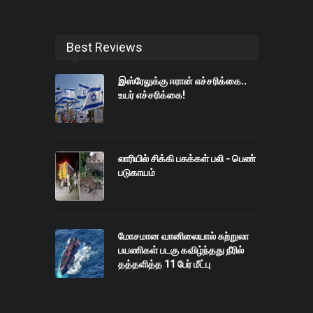
Best Reviews
இஸ்ரேலுக்கு ஈரான் எச்சரிக்கை..
உயர் எச்சரிக்கை!
லாரியில் சிக்கி பசுக்கள் பலி - பெண்
படுகாயம்
மோசமான வானிலையால் சுற்றுலா
பயணிகள் படகு கவிழ்ந்தது நீரில்
தத்தளித்த 11 பேர் மீட்பு